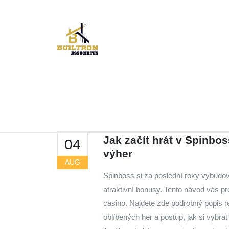
Jak začít hrát v Spinbo
04
výher
AUG
Spinboss si za poslední roky vybudoval
atraktivní bonusy. Tento návod vás p
casino. Najdete zde podrobný popis reg
oblíbených her a postup, jak si vybra