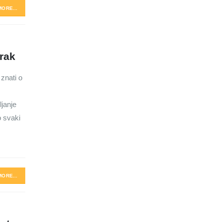
ORE...
rak
znati o
ljanje
o svaki
ORE...