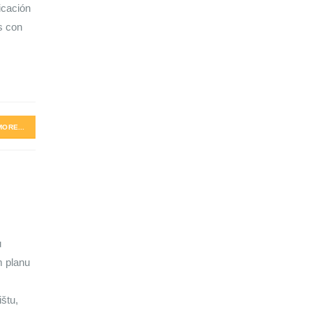
icación
s con
ORE...
u
m planu
štu,