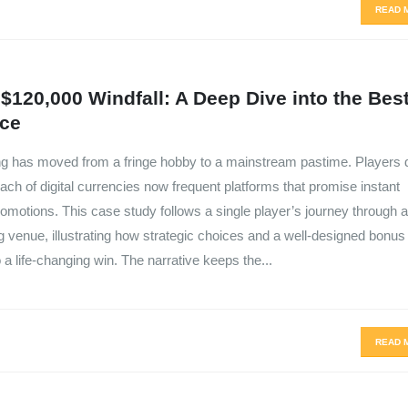
READ M
$120,000 Windfall: A Deep Dive into the Bes
nce
ing has moved from a fringe hobby to a mainstream pastime. Players
ach of digital currencies now frequent platforms that promise instant
romotions. This case study follows a single player’s journey through a
g venue, illustrating how strategic choices and a well‑designed bonus
 a life‑changing win. The narrative keeps the...
READ M