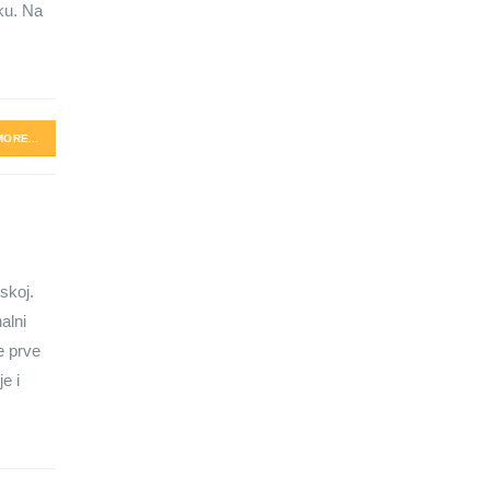
šku. Na
ORE...
tskoj.
alni
je prve
e i