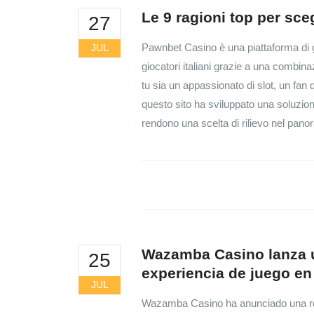
Le 9 ragioni top per sc
27
Pawnbet Casino è una piattaforma di g
JUL
giocatori italiani grazie a una combin
tu sia un appassionato di slot, un fa
questo sito ha sviluppato una soluzion
rendono una scelta di rilievo nel pano
Wazamba Casino lanza u
25
experiencia de juego en
JUL
Wazamba Casino ha anunciado una ro