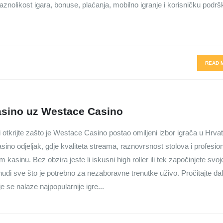
raznolikost igara, bonuse, plaćanja, mobilno igranje i korisničku podr
READ M
casino uz Westace Casino
a i otkrijte zašto je Westace Casino postao omiljeni izbor igrača u Hrva
sino odjeljak, gdje kvaliteta streama, raznovrsnost stolova i profesion
om kasinu. Bez obzira jeste li iskusni high roller ili tek započinjete svo
udi sve što je potrebno za nezaboravne trenutke uživo. Pročitajte dalj
e se nalaze najpopularnije igre...