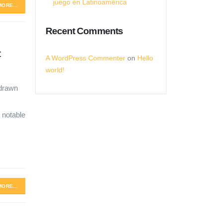
juego en Latinoamérica
ORE...
Recent Comments
t
A WordPress Commenter
on
Hello
world!
 drawn
 notable
ORE...