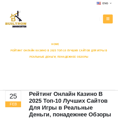
ENG
HOME
РЕЙТИНГ ОНЛАЙН КАЗИНО В 2025 ТОП-10 ЛУЧШИХ САЙТОВ ДЛЯ ИГРЫ В
РЕАЛЬНЫЕ ДЕНЬГИ, ПОНАДЕЖНЕЕ ОБЗОРЫ
КОМЕТА КАЗИНО
Комета Казино
Рейтинг Онлайн Казино В
25
2025 Топ-10 Лучших Сайтов
FEB
Для Игры в Реальные
Деньги, понадежнее Обзоры