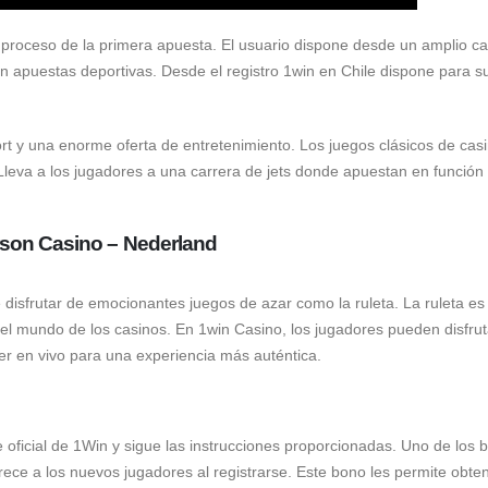
el proceso de la primera apuesta. El usuario dispone desde un amplio c
n apuestas deportivas. Desde el registro 1win en Chile dispone para s
rt y una enorme oferta de entretenimiento. Los juegos clásicos de cas
 Lleva a los jugadores a una carrera de jets donde apuestan en funció
rson Casino – Nederland
e disfrutar de emocionantes juegos de azar como la ruleta. La ruleta e
el mundo de los casinos. En 1win Casino, los jugadores pueden disfrut
er en vivo para una experiencia más auténtica.
e oficial de 1Win y sigue las instrucciones proporcionadas. Uno de los 
ece a los nuevos jugadores al registrarse. Este bono les permite obte