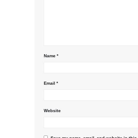
Name
*
Email
*
Website