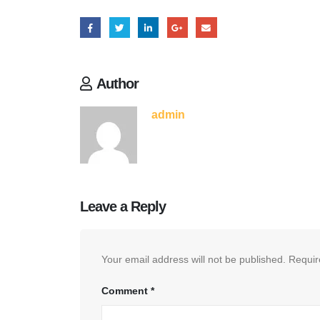
Author
admin
Leave a Reply
Your email address will not be published.
Requir
Comment
*