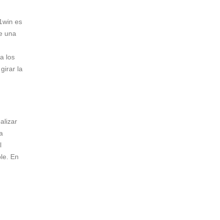
1win es
ce una
a los
girar la
alizar
a
l
ble. En