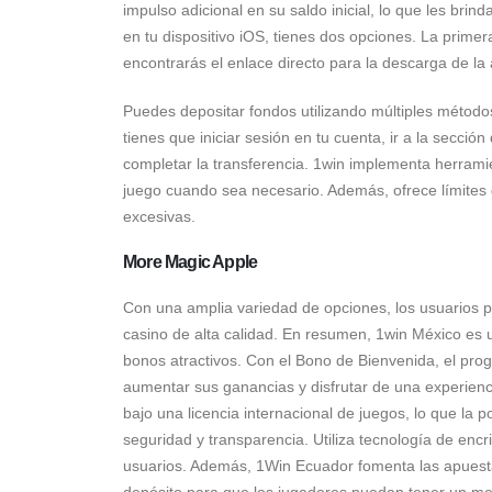
impulso adicional en su saldo inicial, lo que les bri
en tu dispositivo iOS, tienes dos opciones. La primer
encontrarás el enlace directo para la descarga de la 
Puedes depositar fondos utilizando múltiples métodos
tienes que iniciar sesión en tu cuenta, ir a la secci
completar la transferencia. 1win implementa herrami
juego cuando sea necesario. Además, ofrece límites d
excesivas.
More Magic Apple
Con una amplia variedad de opciones, los usuarios pu
casino de alta calidad. En resumen, 1win México es
bonos atractivos. Con el Bono de Bienvenida, el prog
aumentar sus ganancias y disfrutar de una experien
bajo una licencia internacional de juegos, lo que la 
seguridad y transparencia. Utiliza tecnología de enc
usuarios. Además, 1Win Ecuador fomenta las apuesta
depósito para que los jugadores puedan tener un mej