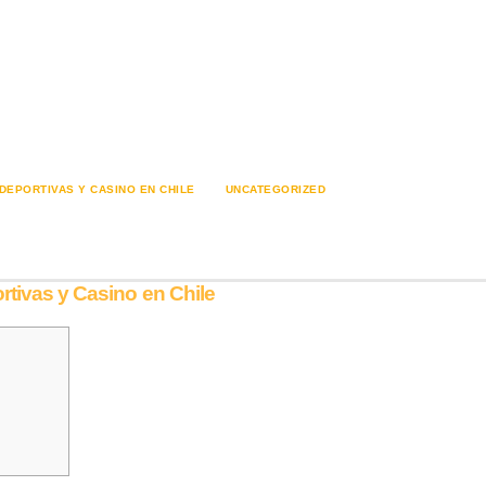
HOME
ABOUT US
OUR PROJECTS
OUR SERVICES
 DEPORTIVAS Y CASINO EN CHILE
UNCATEGORIZED
1WIN SITIO OFICIAL 
ficial de Apuestas Deportivas y Ca
ortivas y Casino en Chile