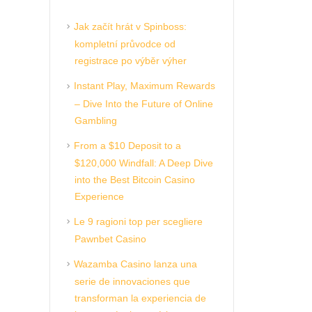
Jak začít hrát v Spinboss:
kompletní průvodce od
registrace po výběr výher
Instant Play, Maximum Rewards
– Dive Into the Future of Online
Gambling
From a $10 Deposit to a
$120,000 Windfall: A Deep Dive
into the Best Bitcoin Casino
Experience
Le 9 ragioni top per scegliere
Pawnbet Casino
Wazamba Casino lanza una
serie de innovaciones que
transforman la experiencia de