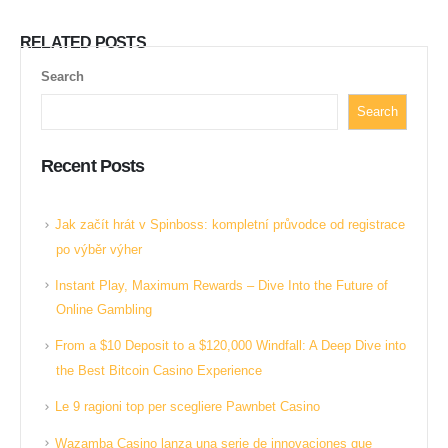
RELATED
POSTS
Search
Search
Recent Posts
Jak začít hrát v Spinboss: kompletní průvodce od registrace
po výběr výher
Instant Play, Maximum Rewards – Dive Into the Future of
Online Gambling
From a $10 Deposit to a $120,000 Windfall: A Deep Dive into
the Best Bitcoin Casino Experience
Le 9 ragioni top per scegliere Pawnbet Casino
Wazamba Casino lanza una serie de innovaciones que