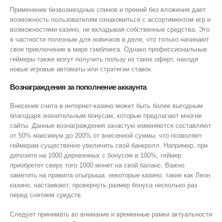
Применение безвозмездных спинов и премий без вложения дает
возможность пользователям ознакомиться с ассортиментом игр и
возможностями казино, не вкладывая собственные средства. Это
в частности полезным для новичков в деле, что только начинают
свое приключение в мире гэмблинга. Однако профессиональные
геймеры также могут получить пользу из таких оферт, находя
новые игровые автоматы или стратегии ставок.
Вознаграждения за пополнение аккаунта
Внесение счета в интернет-казино может быть более выгодным
благодаря значительным бонусам, которые предлагают многие
сайты. Данные вознаграждения зачастую изменяются составляют
от 50% максимум до 200% от внесенной суммы, что позволяет
геймерам существенно увеличить свой банкролл. Например, при
депозите на 1000 деревянных с бонусом в 100%, геймер
приобретет сверх того 1000 монет на свой баланс. Важно
заметить на правила отыгрыша: некоторые казино, такие как Леон
казино, настаивают, провернуть размер бонуса несколько раз
перед снятием средств.
Следует принимать во внимание и временные рамки актуальности