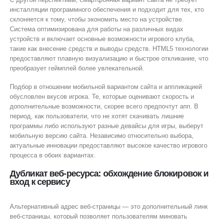
инсталляции программного обеспечения и подходит для тех, кто
склоняется к тому, чтобы экономить место на устройстве.
Система оптимизирована для работы на различных видах
устройств и включает основные возможности игрового клуба,
такие как внесение средств и выводы средств. HTML5 технологии
предоставляют плавную визуализацию и быстрое откликание, что
преобразует геймплей более увлекательной.
Подбор в отношении мобильной вариантом сайта и аппликацией
обусловлен вкусов игрока. Те, которые оценивают скорость и
дополнительные возможности, скорее всего предпочтут апп. В
период, как пользователи, что не хотят скачивать лишние
программы либо используют разные девайсы для игры, выберут
мобильную версию сайта. Независимо относительно выбора,
актуальные инновации предоставляют высокое качество игрового
процесса в обоих вариантах.
Дубликат веб-ресурса: обхождение блокировок и
вход к сервису
Альтернативный адрес веб-страницы — это дополнительный линк
веб-страницы, который позволяет пользователям миновать