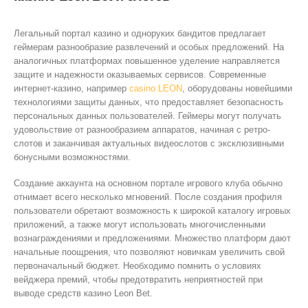
Легальный портал казино и одноруких бандитов предлагает
геймерам разнообразие развлечений и особых предложений. На
аналогичных платформах повышенное уделение направляется
защите и надежности оказываемых сервисов. Современные
интернет-казино, например
casino LEON
, оборудованы новейшими
технологиями защиты данных, что предоставляет безопасность
персональных данных пользователей. Геймеры могут получать
удовольствие от разнообразием аппаратов, начиная с ретро-
слотов и заканчивая актуальных видеослотов с эксклюзивными
бонусными возможностями.
Создание аккаунта на основном портале игрового клуба обычно
отнимает всего несколько мгновений. После создания профиля
пользователи обретают возможность к широкой каталогу игровых
приложений, а также могут использовать многочисленными
вознаграждениями и предложениями. Множество платформ дают
начальные поощрения, что позволяют новичкам увеличить свой
первоначальный бюджет. Необходимо помнить о условиях
вейджера премий, чтобы предотвратить неприятностей при
выводе средств казино Leon Bet.