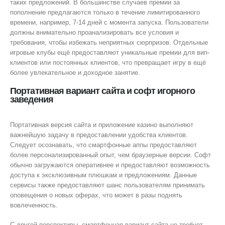
таких предложений. В большинстве случаев премии за
пополнение предлагаются только в течение лимитированного
времени, например, 7-14 дней с момента запуска. Пользователи
должны внимательно проанализировать все условия и
требования, чтобы избежать неприятных сюрпризов. Отдельные
игровые клубы ещё предоставляют уникальные премии для вип-
клиентов или постоянных клиентов, что превращает игру в ещё
более увлекательное и доходное занятие.
Портативная вариант сайта и софт игорного
заведения
Портативная версия сайта и приложение казино выполняют
важнейшую задачу в предоставлении удобства клиентов.
Следует осознавать, что смартфонные аппы предоставляют
более персонализированный опыт, чем браузерные версии. Софт
обычно загружаются оперативнее и предоставляют возможность
доступа к эксклюзивным плюшкам и предложениям. Данные
сервисы также предоставляют шанс пользователям принимать
оповещения о новых оферах, что может в разы поднять
вовлеченность.
С другой перспективы, смартфонная вариант сайта не требует