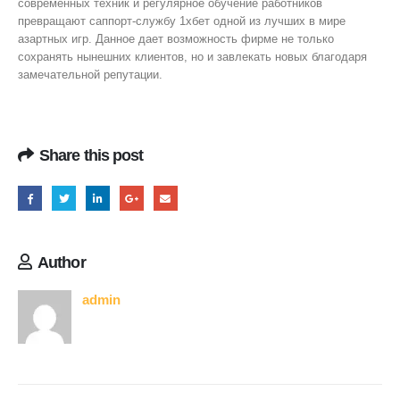
современных техник и регулярное обучение работников
превращают саппорт-службу 1хбет одной из лучших в мире
азартных игр. Данное дает возможность фирме не только
сохранять нынешних клиентов, но и завлекать новых благодаря
замечательной репутации.
Share this post
Author
admin