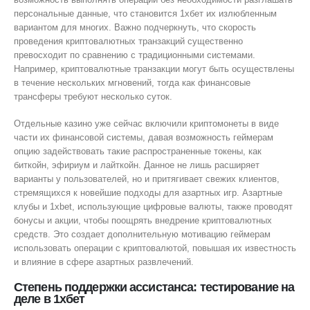
персональные данные, что становится 1хбет их излюбленным
вариантом для многих. Важно подчеркнуть, что скорость
проведения криптовалютных транзакций существенно
превосходит по сравнению с традиционными системами.
Например, криптовалютные транзакции могут быть осуществлены
в течение нескольких мгновений, тогда как финансовые
трансферы требуют несколько суток.
Отдельные казино уже сейчас включили криптомонеты в виде
части их финансовой системы, давая возможность геймерам
опцию задействовать такие распространенные токены, как
биткойн, эфириум и лайткойн. Данное не лишь расширяет
варианты у пользователей, но и притягивает свежих клиентов,
стремящихся к новейшие подходы для азартных игр. Азартные
клубы и 1xbet, использующие цифровые валюты, также проводят
бонусы и акции, чтобы поощрять внедрение криптовалютных
средств. Это создает дополнительную мотивацию геймерам
использовать операции с криптовалютой, повышая их известность
и влияние в сфере азартных развлечений.
Степень поддержки ассистанса: тестирование на
деле в 1хбет