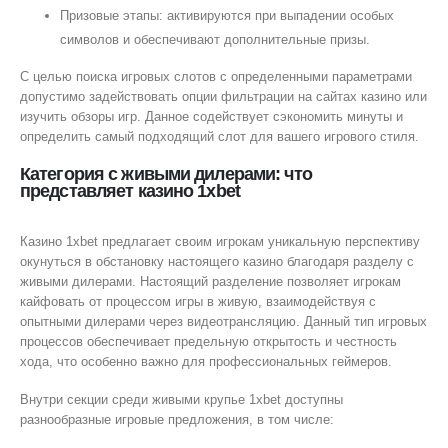
Призовые этапы: активируются при выпадении особых
символов и обеспечивают дополнительные призы.
С целью поиска игровых слотов с определенными параметрами
допустимо задействовать опции фильтрации на сайтах казино или
изучить обзоры игр. Данное содействует сэкономить минуты и
определить самый подходящий слот для вашего игрового стиля.
Категория с живыми дилерами: что
представляет казино 1xbet
Казино 1xbet предлагает своим игрокам уникальную перспективу
окунуться в обстановку настоящего казино благодаря разделу с
живыми дилерами. Настоящий разделение позволяет игрокам
кайфовать от процессом игры в живую, взаимодействуя с
опытными дилерами через видеотрансляцию. Данный тип игровых
процессов обеспечивает предельную открытость и честность
хода, что особенно важно для профессиональных геймеров.
Внутри секции среди живыми крупье 1xbet доступны
разнообразные игровые предложения, в том числе: