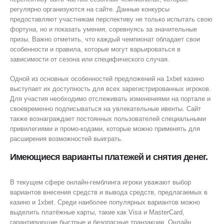
регулярно организуются на сайте. Данные конкурсы
предоставляют участникам перспективу не только испытать свою
фортуна, но и показать умения, соревнуясь за значительные
призы. Важно отметить, что каждый чемпионат обладает свои
особенности и правила, которые могут варьироваться в
зависимости от сезона или специфического случая.
Одной из основных особенностей предложений на 1xbet казино
выступает их доступность для всех зарегистрированных игроков.
Для участия необходимо отслеживать изменениями на портале и
своевременно подписываться на увлекательные ивенты. Сайт
также вознаграждает постоянных пользователей специальными
привилегиями и промо-кодами, которые можно применять для
расширения возможностей выиграть.
Имеющиеся варианты платежей и снятия денег.
В текущем сфере онлайн-гемблинга игроки уважают выбор
вариантов внесения средств и вывода средств, предлагаемых в
казино и 1xbet. Среди наиболее популярных вариантов можно
выделить платёжные карты, такие как Visa и MasterCard,
гарантирующие быстрые и безопасные транзакции. Онлайн