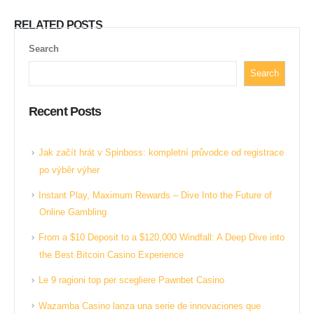
RELATED
POSTS
Search
Search
Recent Posts
Jak začít hrát v Spinboss: kompletní průvodce od registrace
po výběr výher
Instant Play, Maximum Rewards – Dive Into the Future of
Online Gambling
From a $10 Deposit to a $120,000 Windfall: A Deep Dive into
the Best Bitcoin Casino Experience
Le 9 ragioni top per scegliere Pawnbet Casino
Wazamba Casino lanza una serie de innovaciones que