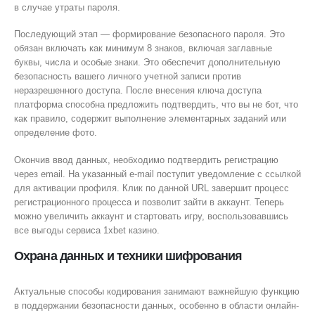
в случае утраты пароля.
Последующий этап — формирование безопасного пароля. Это
обязан включать как минимум 8 знаков, включая заглавные
буквы, числа и особые знаки. Это обеспечит дополнительную
безопасность вашего личного учетной записи против
неразрешенного доступа. После внесения ключа доступа
платформа способна предложить подтвердить, что вы не бот, что
как правило, содержит выполнение элементарных заданий или
определение фото.
Окончив ввод данных, необходимо подтвердить регистрацию
через email. На указанный e-mail поступит уведомление с ссылкой
для активации профиля. Клик по данной URL завершит процесс
регистрационного процесса и позволит зайти в аккаунт. Теперь
можно увеличить аккаунт и стартовать игру, воспользовавшись
все выгоды сервиса 1xbet казино.
Охрана данных и техники шифрования
Актуальные способы кодирования занимают важнейшую функцию
в поддержании безопасности данных, особенно в области онлайн-