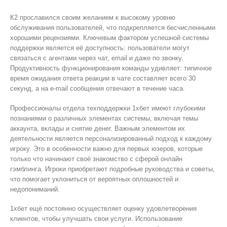
К2 прославился своим желанием к высокому уровню
обслуживания пользователей, что подкрепляется бесчисленными
хорошими рецензиями. Ключевым фактором успешной системы
поддержки является её доступность: пользователи могут
связаться с агентами через чат, email и даже по звонку.
Продуктивность функционирования команды удивляет: типичное
время ожидания ответа реакции в чате составляет всего 30
секунд, а на e-mail сообщения отвечают в течение часа.
Профессионалы отдела техподдержки 1хбет имеют глубокими
познаниями о различных элементах системы, включая темы
аккаунта, вклады и снятие денег. Важным элементом их
деятельности является персонализированный подход к каждому
игроку. Это в особенности важно для первых юзеров, которые
только что начинают своё знакомство с сферой онлайн
гэмблинга. Игроки приобретают подробные руководства и советы,
что помогает уклониться от вероятных оплошностей и
недопониманий.
1хбет ещё постоянно осуществляет оценку удовлетворения
клиентов, чтобы улучшать свои услуги. Использование