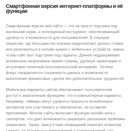
Смартфонная версия интернет-платформы и её
функции
Смартфонная версия веб-сайта — это не просто подгонка под
маленький экран, а полноценный инструмент, обеспечивающий
удобность и возможности для пользователей. В текущем
обществе, где большинство игроков предпочитают делать ставки
или развлекаться в онлайн казино с мобильных устройств, важно,
чтобы сайт был подстроен под гаджеты. Данное подразумевает
мгновенное загружаемое время страниц, удобную ориентацию и
интуитивно понятный пользовательский интерфейс. Особое
фокус направляется сохранности данных и возможности
выполнения финансовых сделок без дополнительных трудностей.
Мобильные варианты сайтов обеспечивают пользователям
доступ к аналогичным функциям, что и компьютерные варианты.
Например, геймеры могут удовольствоваться излюбленных
автоматов или участвовать в чемпионатах, не оставляя
приложения. Многие сайты включают функции онлайн-чата с
саппортом, что дает возможность разрешать различные проблемы
оперативно. Также, присутствие оповещений помогает клиентам
следить за актуальных предложений и вознаграждений, что