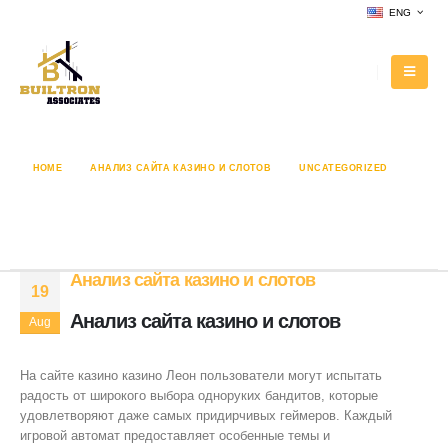
ENG
HOME
АНАЛИЗ САЙТА КАЗИНО И СЛОТОВ
UNCATEGORIZED
АНАЛИЗ САЙТА КАЗИНО И СЛОТОВ
Анализ сайта казино и слотов
Анализ сайта казино и слотов
19
Анализ сайта казино и слотов
Aug
На сайте казино казино Леон пользователи могут испытать
радость от широкого выбора одноруких бандитов, которые
удовлетворяют даже самых придирчивых геймеров. Каждый
игровой автомат предоставляет особенные темы и