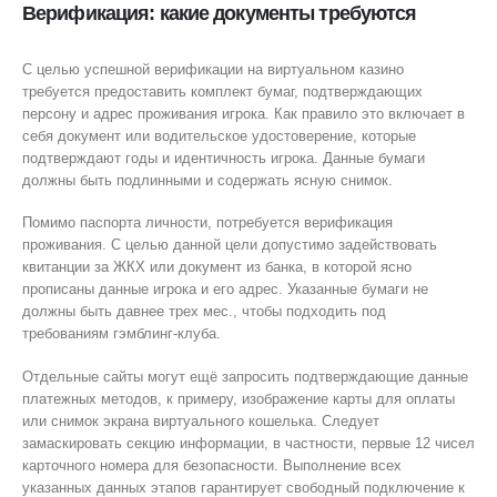
Верификация: какие документы требуются
С целью успешной верификации на виртуальном казино
требуется предоставить комплект бумаг, подтверждающих
персону и адрес проживания игрока. Как правило это включает в
себя документ или водительское удостоверение, которые
подтверждают годы и идентичность игрока. Данные бумаги
должны быть подлинными и содержать ясную снимок.
Помимо паспорта личности, потребуется верификация
проживания. С целью данной цели допустимо задействовать
квитанции за ЖКХ или документ из банка, в которой ясно
прописаны данные игрока и его адрес. Указанные бумаги не
должны быть давнее трех мес., чтобы подходить под
требованиям гэмблинг-клуба.
Отдельные сайты могут ещё запросить подтверждающие данные
платежных методов, к примеру, изображение карты для оплаты
или снимок экрана виртуального кошелька. Следует
замаскировать секцию информации, в частности, первые 12 чисел
карточного номера для безопасности. Выполнение всех
указанных данных этапов гарантирует свободный подключение к