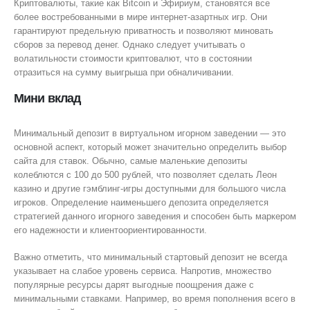
Криптовалюты, такие как Bitcoin и Эфириум, становятся все
более востребованными в мире интернет-азартных игр. Они
гарантируют предельную приватность и позволяют миновать
сборов за перевод денег. Однако следует учитывать о
волатильности стоимости криптовалют, что в состоянии
отразиться на сумму выигрыша при обналичивании.
Мини вклад
Минимальный депозит в виртуальном игорном заведении — это
основной аспект, который может значительно определить выбор
сайта для ставок. Обычно, самые маленькие депозиты
колеблются с 100 до 500 рублей, что позволяет сделать Леон
казино и другие гэмблинг-игры доступными для большого числа
игроков. Определение наименьшего депозита определяется
стратегией данного игорного заведения и способен быть маркером
его надежности и клиентоориентированности.
Важно отметить, что минимальный стартовый депозит не всегда
указывает на слабое уровень сервиса. Напротив, множество
популярные ресурсы дарят выгодные поощрения даже с
минимальными ставками. Например, во время пополнения всего в