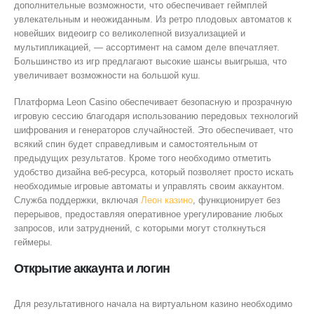
дополнительные возможности, что обеспечивает геймплей
увлекательным и неожиданным. Из ретро плодовых автоматов к
новейших видеоигр со великолепной визуализацией и
мультипликацией, — ассортимент на самом деле впечатляет.
Большинство из игр предлагают высокие шансы выигрыша, что
увеличивает возможности на большой куш.
Платформа Leon Casino обеспечивает безопасную и прозрачную
игровую сессию благодаря использованию передовых технологий
шифрования и генераторов случайностей. Это обеспечивает, что
всякий спин будет справедливым и самостоятельным от
предыдущих результатов. Кроме того необходимо отметить
удобство дизайна веб-ресурса, который позволяет просто искать
необходимые игровые автоматы и управлять своим аккаунтом.
Служба поддержки, включая
Леон казино
, функционирует без
перерывов, предоставляя оперативное урегулирование любых
запросов, или затруднений, с которыми могут столкнуться
геймеры.
Открытие аккаунта и логин
Для результативного начала на виртуальном казино необходимо