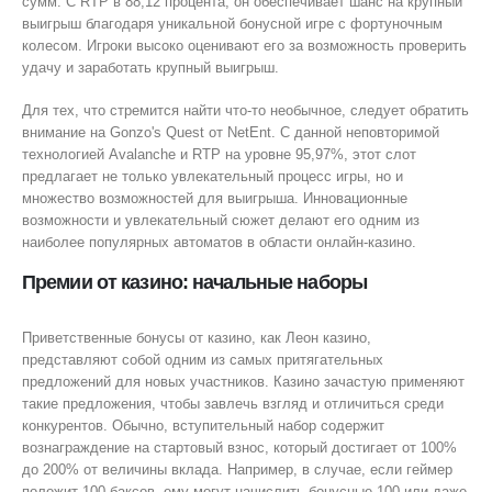
сумм. С RTP в 88,12 процента, он обеспечивает шанс на крупный
выигрыш благодаря уникальной бонусной игре с фортуночным
колесом. Игроки высоко оценивают его за возможность проверить
удачу и заработать крупный выигрыш.
Для тех, что стремится найти что-то необычное, следует обратить
внимание на Gonzo's Quest от NetEnt. С данной неповторимой
технологией Avalanche и RTP на уровне 95,97%, этот слот
предлагает не только увлекательный процесс игры, но и
множество возможностей для выигрыша. Инновационные
возможности и увлекательный сюжет делают его одним из
наиболее популярных автоматов в области онлайн-казино.
Премии от казино: начальные наборы
Приветственные бонусы от казино, как Леон казино,
представляют собой одним из самых притягательных
предложений для новых участников. Казино зачастую применяют
такие предложения, чтобы завлечь взгляд и отличиться среди
конкурентов. Обычно, вступительный набор содержит
вознаграждение на стартовый взнос, который достигает от 100%
до 200% от величины вклада. Например, в случае, если геймер
положит 100 баксов, ему могут начислить бонусные 100 или даже