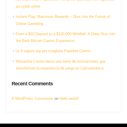
po výběr výher
Instant Play, Maximum Rewards – Dive Into the Future of
Online Gambling
From a $10 Deposit to a $120,000 Windfall: A Deep Dive into
the Best Bitcoin Casino Experience
Le 9 ragioni top per scegliere Pawnbet Casino
Wazamba Casino lanza una serie de innovaciones que
transforman la experiencia de juego en Latinoamérica
Recent Comments
A WordPress Commenter
on
Hello world!