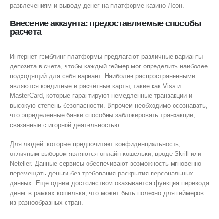
развлечениям и выводу денег на платформе казино Леон.
Внесение аккаунта: предоставляемые способы
расчета
Интернет гэмблинг-платформы предлагают различные варианты
депозита в счета, чтобы каждый геймер мог определить наиболее
подходящий для себя вариант. Наиболее распространёнными
являются кредитные и расчётные карты, такие как Visa и
MasterCard, которые гарантируют немедленные транзакции и
высокую степень безопасности. Впрочем необходимо осознавать,
что определенные банки способны заблокировать транзакции,
связанные с игорной деятельностью.
Для людей, которые предпочитает конфиденциальность,
отличным выбором являются онлайн-кошельки, вроде Skrill или
Neteller. Данные сервисы обеспечивают возможность мгновенно
перемещать деньги без требования раскрытия персональных
данных. Еще одним достоинством оказывается функция перевода
денег в рамках кошелька, что может быть полезно для геймеров
из разнообразных стран.