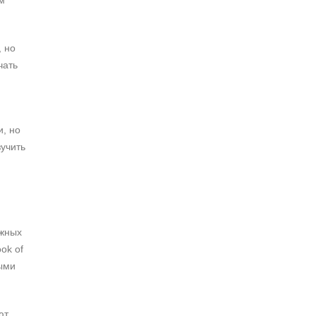
м
, но
чать
и, но
учить
ажных
ok of
ными
ют