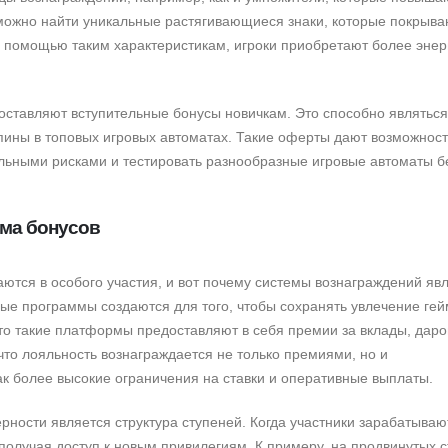
t можно найти уникальные растягивающиеся знаки, которые покрыва
С помощью таким характеристикам, игроки приобретают более эне
доставляют вступительные бонусы новичкам. Это способно являться
спины в топовых игровых автоматах. Такие оферты дают возможност
ельными рисками и тестировать разнообразные игровые автоматы б
ема бонусов
аются в особого участия, и вот почему системы вознаграждений яв
ые программы создаются для того, чтобы сохранять увлечение гей
сто такие платформы предоставляют в себя премии за вклады, дар
что лояльность вознаграждается не только премиями, но и
к более высокие ограничения на ставки и оперативные выплаты.
ости является структура ступеней. Когда участники зарабатываю
 получая доступ к новым привилегиям. К примеру, на продвинутых 