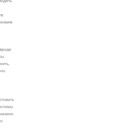
водить
в.
низким
 вроде
ты.
нить,
но.
ртовать
системы
-казино
т.