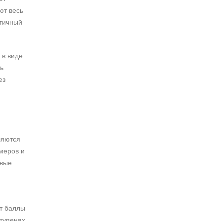
ют весь
ргичный
 в виде
ь
ез
ляются
меров и
овые
т баллы
ступенях