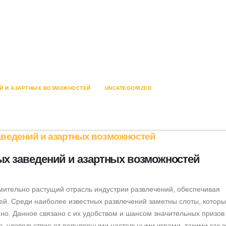
HOME
ABOUT US
OUR PROJECTS
OUR SERVICES
Й И АЗАРТНЫХ ВОЗМОЖНОСТЕЙ
UNCATEGORIZED
АНАЛИЗ ВИРТУАЛЬН
ых игорных заведений и азар
аведений и азартных возможностей
х заведений и азартных возможностей
ительно растущий отрасль индустрии развлечений, обеспечивая
ей. Среди наиболее известных развлечений заметны слоты, котор
ино. Данное связано с их удобством и шансом значительных призов
ть удовольствие от популярными настольными играми, такими как о