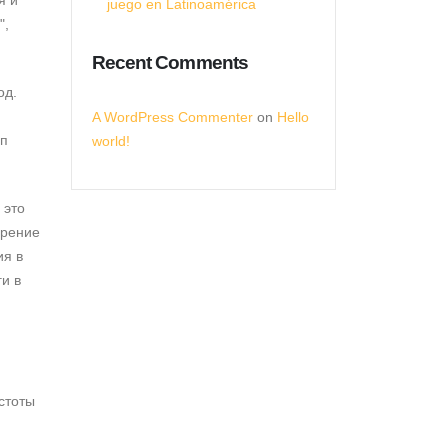
я и
juego en Latinoamérica
",
Recent Comments
од.
A WordPress Commenter
on
Hello
ап
world!
 это
щрение
ия в
и в
стоты