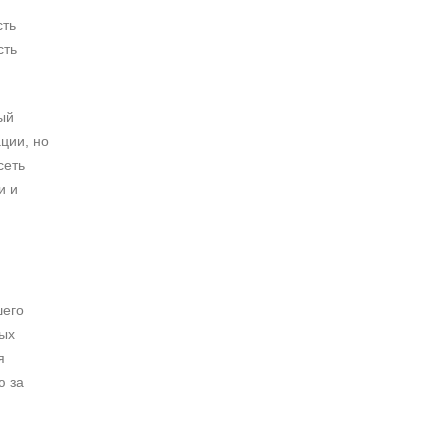
сть
сть
ый
ции, но
сеть
и и
шего
ных
я
ю за