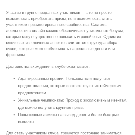
Участие в группе преданных участников — это не просто
возможность приобретать призы, но и возможность стать
участником привилегированного сообщества. Системы
лояльности в онлайн-казино обеспечивают уникальные бонусы,
которые могут существенно повысить игровой опыт. Одним из
ключевых из ключевых аспектов считается структура сбора
очков, которые можно обменивать на реальные деньги или
фриспины.
Достоинства вхождения в клубе охватывают:
Адаптированные премии: Пользователи получают
предоставления, которые соответствуют их геймерским
предпочтениям.
Уникальные чемпионаты: Проход к эксклюзивным ивентам,
где можно получить крупные призы.
Повышенные лимиты на вывод денег и более быстрые
выплаты.
Для стать участником клуба, требуется постоянно заниматься