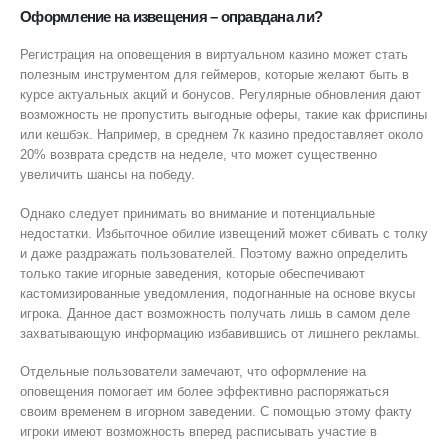
Оформление на извещения – оправдана ли?
Регистрация на оповещения в виртуальном казино может стать
полезным инструментом для геймеров, которые желают быть в
курсе актуальных акций и бонусов. Регулярные обновления дают
возможность не пропустить выгодные оферы, такие как фриспины
или кешбэк. Например, в среднем 7к казино предоставляет около
20% возврата средств на неделе, что может существенно
увеличить шансы на победу.
Однако следует принимать во внимание и потенциальные
недостатки. Избыточное обилие извещений может сбивать с толку
и даже раздражать пользователей. Поэтому важно определить
только такие игорные заведения, которые обеспечивают
кастомизированные уведомления, подогнанные на основе вкусы
игрока. Данное даст возможность получать лишь в самом деле
захватывающую информацию избавившись от лишнего рекламы.
Отдельные пользователи замечают, что оформление на
оповещения помогает им более эффективно распоряжаться
своим временем в игорном заведении. С помощью этому факту
игроки имеют возможность вперед расписывать участие в