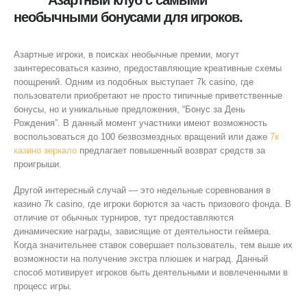
необычными бонусами для игроков.
Азартные игроки, в поисках необычные премии, могут
заинтересоваться казино, предоставляющие креативные схемы
поощрений. Одним из подобных выступает 7k casino, где
пользователи приобретают не просто типичные приветственные
бонусы, но и уникальные предложения, “Бонус за День
Рождения”. В данный момент участники имеют возможность
воспользоваться до 100 безвозмездных вращений или даже
7к
казино зеркало
предлагает повышенный возврат средств за
проигрыши.
Другой интересный случай — это недельные соревнования в
казино 7k casino, где игроки борются за часть призового фонда. В
отличие от обычных турниров, тут предоставляются
динамические награды, зависящие от деятельности геймера.
Когда значительнее ставок совершает пользователь, тем выше их
возможности на получение экстра плюшек и наград. Данный
способ мотивирует игроков быть деятельными и вовлеченными в
процесс игры.