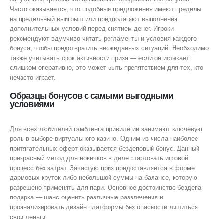
Часто оказывается, что подобные предложения имеют пределы
на предельный выигрыш или предполагают выполнения
дополнительных условий перед снятием денег. Игроки
рекомендуют вдумчиво читать регламенты и условия каждого
бонуса, чтобы предотвратить неожиданных ситуаций. Необходимо
также учитывать срок активности приза — если он истекает
слишком оперативно, это может быть препятствием для тех, кто
нечасто играет.
Образцы бонусов с самыми выгодными
условиями
Для всех любителей гэмблинга привилегии занимают ключевую
роль в выборе виртуального казино. Одним из числа наиболее
притягательных оферт оказывается бездеповый бонус. Данный
прекрасный метод для новичков в деле стартовать игровой
процесс без затрат. Зачастую приз предоставляется в форме
дармовых круток либо небольшой суммы на балансе, которую
разрешено применять для пари. Основное достоинство бездепа
подарка — шанс оценить различные развлечения и
проанализировать дизайн платформы без опасности лишиться
свои деньги.