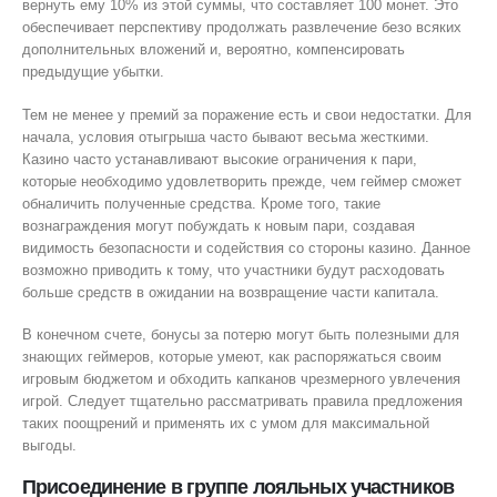
вернуть ему 10% из этой суммы, что составляет 100 монет. Это
обеспечивает перспективу продолжать развлечение безо всяких
дополнительных вложений и, вероятно, компенсировать
предыдущие убытки.
Тем не менее у премий за поражение есть и свои недостатки. Для
начала, условия отыгрыша часто бывают весьма жесткими.
Казино часто устанавливают высокие ограничения к пари,
которые необходимо удовлетворить прежде, чем геймер сможет
обналичить полученные средства. Кроме того, такие
вознаграждения могут побуждать к новым пари, создавая
видимость безопасности и содействия со стороны казино. Данное
возможно приводить к тому, что участники будут расходовать
больше средств в ожидании на возвращение части капитала.
В конечном счете, бонусы за потерю могут быть полезными для
знающих геймеров, которые умеют, как распоряжаться своим
игровым бюджетом и обходить капканов чрезмерного увлечения
игрой. Следует тщательно рассматривать правила предложения
таких поощрений и применять их с умом для максимальной
выгоды.
Присоединение в группе лояльных участников