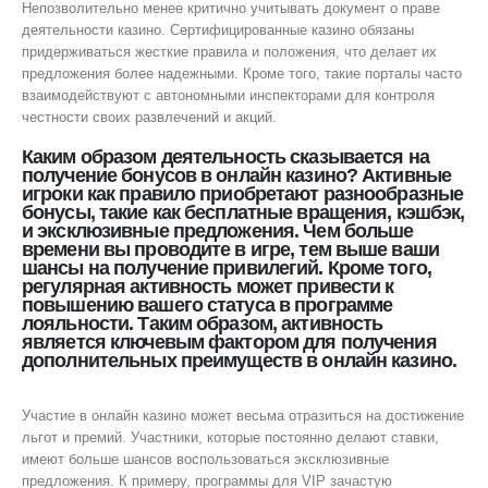
Непозволительно менее критично учитывать документ о праве
деятельности казино. Сертифицированные казино обязаны
придерживаться жесткие правила и положения, что делает их
предложения более надежными. Кроме того, такие порталы часто
взаимодействуют с автономными инспекторами для контроля
честности своих развлечений и акций.
Каким образом деятельность сказывается на
получение бонусов в онлайн казино? Активные
игроки как правило приобретают разнообразные
бонусы, такие как бесплатные вращения, кэшбэк,
и эксклюзивные предложения. Чем больше
времени вы проводите в игре, тем выше ваши
шансы на получение привилегий. Кроме того,
регулярная активность может привести к
повышению вашего статуса в программе
лояльности. Таким образом, активность
является ключевым фактором для получения
дополнительных преимуществ в онлайн казино.
Участие в онлайн казино может весьма отразиться на достижение
льгот и премий. Участники, которые постоянно делают ставки,
имеют больше шансов воспользоваться эксклюзивные
предложения. К примеру, программы для VIP зачастую