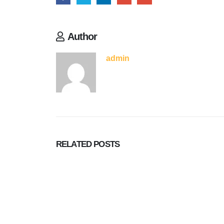
Author
admin
RELATED
POSTS