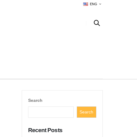
ENG
CLIENT REVIEWS
CONTACT US
РА BETBOOM СТАВКИ НА СПОРТ ОНЛАЙН В РОССИИ!
 Онлайн В России!
Search
Search
Recent Posts