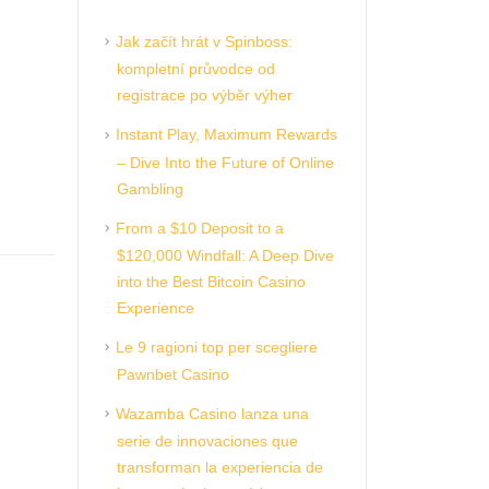
Jak začít hrát v Spinboss:
kompletní průvodce od
registrace po výběr výher
Instant Play, Maximum Rewards
– Dive Into the Future of Online
Gambling
From a $10 Deposit to a
$120,000 Windfall: A Deep Dive
into the Best Bitcoin Casino
Experience
Le 9 ragioni top per scegliere
Pawnbet Casino
Wazamba Casino lanza una
serie de innovaciones que
transforman la experiencia de