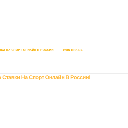
HOME
ABOUT US
OUR PROJECTS
OUR SERVICES
КИ НА СПОРТ ОНЛАЙН В РОССИИ!
1WIN BRASIL
“БУКМЕКЕРСКАЯ КОНТО
нтора Betboom Ставки На Спорт
 Ставки На Спорт Онлайн В России!