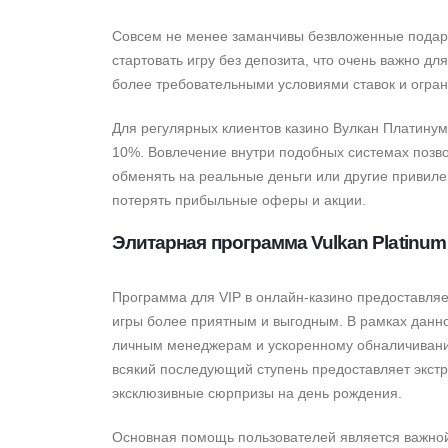
Совсем не менее заманчивы безвложенные подар
стартовать игру без депозита, что очень важно дл
более требовательными условиями ставок и огр
Для регулярных клиентов казино Вулкан Платину
10%. Вовлечение внутри подобных системах позво
обменять на реальные деньги или другие привиле
потерять прибыльные оферы и акции.
Элитарная программа Vulkan Platinu
Программа для VIP в онлайн-казино предоставляе
игры более приятным и выгодным. В рамках данн
личным менеджерам и ускоренному обналичиванию
всякий последующий ступень предоставляет экстр
эксклюзивные сюрпризы на день рождения.
Основная помощь пользователей является важной