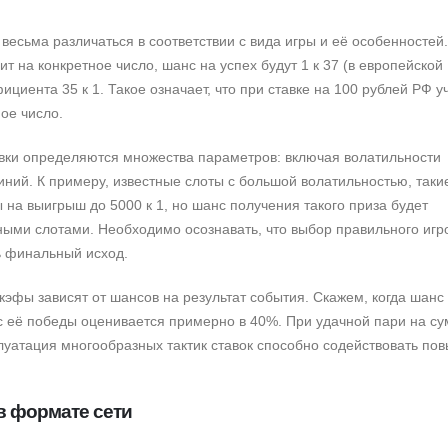
весьма различаться в соответствии с вида игры и её особенностей.
т на конкретное число, шанс на успех будут 1 к 37 (в европейской
циента 35 к 1. Такое означает, что при ставке на 100 рублей РФ у
ое число.
тавки определяются множества параметров: включая волатильности
ний. К примеру, известные слоты с большой волатильностью, такие
на выигрыш до 5000 к 1, но шанс получения такого приза будет
ыми слотами. Необходимо осознавать, что выбор правильного игр
ь финальный исход.
х кэфы зависят от шансов на результат события. Скажем, когда шанс
анс её победы оценивается примерно в 40%. При удачной пари на с
луатация многообразных тактик ставок способно содействовать пов
в формате сети