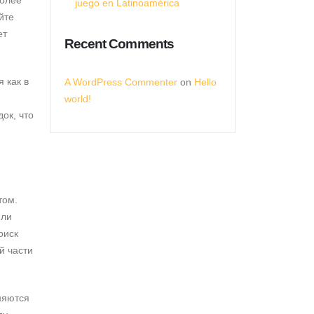
более
juego en Latinoamérica
йте
ет
Recent Comments
 как в
A WordPress Commenter
on
Hello
world!
ок, что
том.
или
оиск
й части
няются