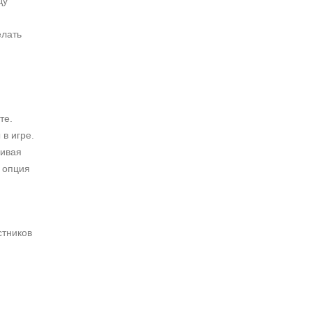
ду
елать
те.
в игре.
чивая
 опция
стников