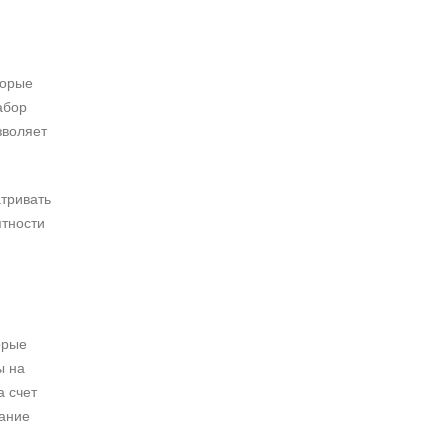
торые
абор
зволяет
тривать
ятности
орые
ы на
а счет
мание