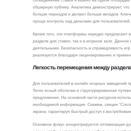
Объединение ставок и казино на одной площадке 
обширную публику. Аналитика демонстрирует, что
больше периодов и делают больше вкладов. Ключ
проще контроль над деньгами для пользователей.
Кроме того, эти платформы нередко предлагают в
разделе для ставок, так и в игорном зале. Данн
деятельными. Безопасность и справедливость игр
реализуется благодаря лицензированию и приме
Легкость перемещения между раздел
Для пользователей в онлайн игорных заведений п
Легко ясный оболочка и структурированная путев
предложения. На основной части ресурсов исполь
необходимой информации. Скажем, секции “Слоты”
экрана, гарантируя быстрый доступ к востребова
Основное фокус концентрируется оптимизации для