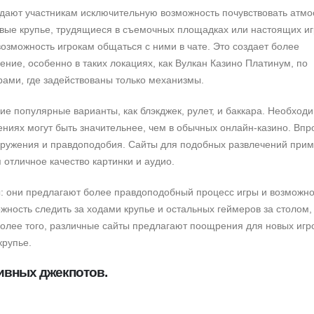
 дают участникам исключительную возможность почувствовать атм
ивые крупье, трудящиеся в съемочных площадках или настоящих и
возможность игрокам общаться с ними в чате. Это создает более
ние, особенно в таких локациях, как Вулкан Казино Платинум, по
ами, где задействованы только механизмы.
ие популярные варианты, как блэкджек, рулет, и баккара. Необход
чениях могут быть значительнее, чем в обычных онлайн-казино. Вп
гружения и правдоподобия. Сайты для подобных развлечений при
отличное качество картинки и аудио.
: они предлагают более правдоподобный процесс игры и возможно
ность следить за ходами крупье и остальных геймеров за столом,
Более того, различные сайты предлагают поощрения для новых игр
крупье.
ивных джекпотов.