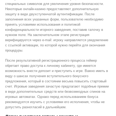
специальных символов для увеличения уровня безопасности.
Некоторые онлайн-казино предоставляют дополнительную
защиту в виде двухступенчатой аутентификации. После
заполнения всех указанных форм, пользователю необходимо
принять условиями использования и политикой
конфиденциальности игорного заведения, поставив галочку в
нужном поле. На заключительном этапе регистрация
верифицируется через e-mail: игроку направляется уведомление
с ссылкой активации, по которой нужно перейти для окончания
процедуры.
После результативной регистрационного процесса геймер
обретает право доступа к личному кабинету, где имеется
возможность внести депозит и приступить к игре. Важно иметь в
виду о шансах получения вступительного бонусного
предложения, который в состоянии весьма повысить стартовый
счет. Игровые заведения зачастую предлагают подобные премии
в виде дополнительных средств или безвозмездных спинов на
игровых автоматах. Однако перед использованием бонуса
рекомендуется изучить с условиями его исполнения, чтобы не
допустить разногласий в дальнейшем.