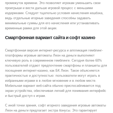
промежуток времени. Это позволяет игрокам уменьшить свои
проигрыши и вести дальше игровой процесс с меньшими
издержками. Следует тщательно условия начисления кешбэка,
ведь отдельные игорные заведения способны задавать
минимальные суммы для его начисления или устанавливать
временные рамки для этой акции.
Смартфонная вариант сайта и софт казино
Смартфонная версия интернет-ресурса и аппликация гемблинг-
платформы игровые автоматы Леон на деньги выполняют
ключевую роль в современном гемблинге. Сегодня более 60%
пользователей отдают предпочтение смартфоны и планшеты для
посещения интернет-казино, как БК Леон. Такое объясняется
практичностью и доступностью: пользователи могут играть в
избранными играми в в любое мгновение и в любом месте.
Мобильная вариант веб-сайта обычно приспосабливается под
экран устройства, обеспечивая легкий для понимания интерфейс
и быстрый доступ к играм.
С иной точки зрения, софт игорного заведения игровые автоматы
Леон на деньги предлагает экстра бонусы. Это гарантирует