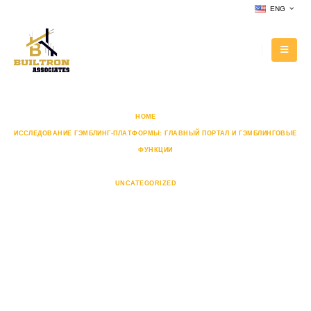
ENG
HOME
ИССЛЕДОВАНИЕ ГЭМБЛИНГ-ПЛАТФОРМЫ: ГЛАВНЫЙ ПОРТАЛ И ГЭМБЛИНГОВЫЕ
ФУНКЦИИ
UNCATEGORIZED
ИССЛЕДОВАНИЕ ГЭМБЛИНГ-ПЛАТФОРМЫ: ГЛАВНЫЙ ПОРТАЛ И ГЭМБЛИНГОВЫЕ
ФУНКЦИИ
Исследование гэмблинг-
платформы: главный портал и
гэмблинговые функции