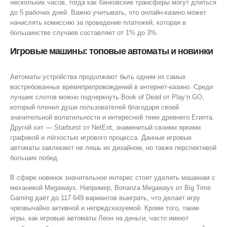
нескольких часов, тогда как банковские трансферы могут длиться
до 5 рабочих дней. Важно учитывать, что онлайн-казино может
начислять комиссию за проведение платежей, которая в
большинстве случаев составляет от 1% до 3%.
Игровые машины: топовые автоматы и новинки
Автоматы устройства продолжают быть одним из самых
востребованных времяпрепровождений в интернет-казино. Среди
лучших слотов можно подчеркнуть Book of Dead от Play’n GO,
который пленил души пользователей благодаря своей
значительной волатильности и интересной теме древнего Египта.
Другой хит — Starburst от NetEnt, знаменитый своими яркими
графикой и лёгкостью игрового процесса. Данные игровые
автоматы завлекают не лишь их дизайном, но также перспективой
больших побед.
В сфере новинок значительное интерес стоит уделить машинам с
механикой Megaways. Например, Bonanza Megaways от Big Time
Gaming даёт до 117 649 вариантов выиграть, что делает игру
чрезвычайно активной и непредсказуемой. Кроме того, такие
игры, как игровые автоматы Леон на деньги, часто имеют