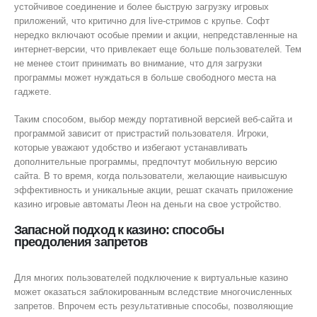
устойчивое соединение и более быструю загрузку игровых
приложений, что критично для live-стримов с крупье. Софт
нередко включают особые премии и акции, непредставленные на
интернет-версии, что привлекает еще больше пользователей. Тем
не менее стоит принимать во внимание, что для загрузки
программы может нуждаться в больше свободного места на
гаджете.
Таким способом, выбор между портативной версией веб-сайта и
программой зависит от пристрастий пользователя. Игроки,
которые уважают удобство и избегают устанавливать
дополнительные программы, предпочтут мобильную версию
сайта. В то время, когда пользователи, желающие наивысшую
эффективность и уникальные акции, решат скачать приложение
казино игровые автоматы Леон на деньги на свое устройство.
Запасной подход к казино: способы
преодоления запретов
Для многих пользователей подключение к виртуальные казино
может оказаться заблокированным вследствие многочисленных
запретов. Впрочем есть результативные способы, позволяющие