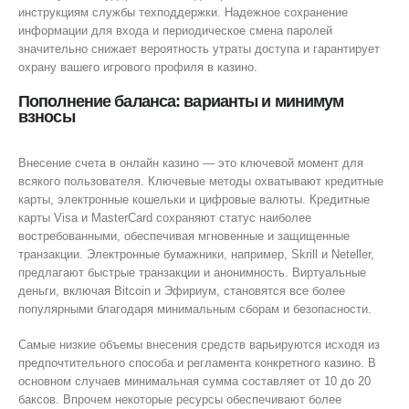
инструкциям службы техподдержки. Надежное сохранение
информации для входа и периодическое смена паролей
значительно снижает вероятность утраты доступа и гарантирует
охрану вашего игрового профиля в казино.
Пополнение баланса: варианты и минимум
взносы
Внесение счета в онлайн казино — это ключевой момент для
всякого пользователя. Ключевые методы охватывают кредитные
карты, электронные кошельки и цифровые валюты. Кредитные
карты Visa и MasterCard сохраняют статус наиболее
востребованными, обеспечивая мгновенные и защищенные
транзакции. Электронные бумажники, например, Skrill и Neteller,
предлагают быстрые транзакции и анонимность. Виртуальные
деньги, включая Bitcoin и Эфириум, становятся все более
популярными благодаря минимальным сборам и безопасности.
Самые низкие объемы внесения средств варьируются исходя из
предпочтительного способа и регламента конкретного казино. В
основном случаев минимальная сумма составляет от 10 до 20
баксов. Впрочем некоторые ресурсы обеспечивают более