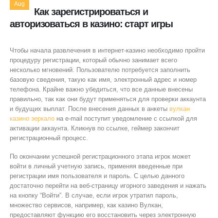
Aug
Как зарегистрироваться и
авторизоваться в казино: старт игры
Чтобы начала развлечения в интернет-казино необходимо пройти
процедуру регистрации, который обычно занимает всего
несколько мгновений. Пользователю потребуется заполнить
базовую сведения, такую как имя, электронный адрес и номер
телефона. Крайне важно убедиться, что все данные внесены
правильно, так как они будут применяться для проверки аккаунта
и будущих выплат. После внесения данных в анкеты
вулкан
казино зеркало
на e-mail поступит уведомление с ссылкой для
активации аккаунта. Кликнув по ссылке, геймер закончит
регистрационный процесс.
По окончании успешной регистрационного этапа игрок может
войти в личный учетную запись, применяя введенные при
регистрации имя пользователя и пароль. С целью данного
достаточно перейти на веб-страницу игорного заведения и нажать
на кнопку “Войти”. В случае, если игрок утратил пароль,
множество сервисов, например, как казино Вулкан,
предоставляют функцию его восстановить через электронную