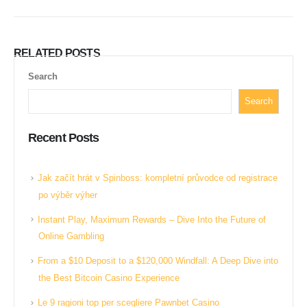
RELATED
POSTS
Search
Search
Recent Posts
Jak začít hrát v Spinboss: kompletní průvodce od registrace
po výběr výher
Instant Play, Maximum Rewards – Dive Into the Future of
Online Gambling
From a $10 Deposit to a $120,000 Windfall: A Deep Dive into
the Best Bitcoin Casino Experience
Le 9 ragioni top per scegliere Pawnbet Casino