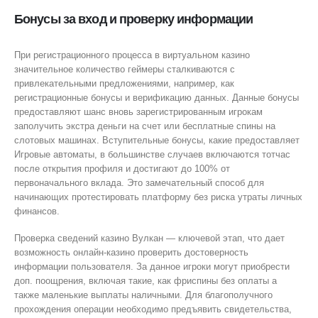
Бонусы за вход и проверку информации
При регистрационного процесса в виртуальном казино
значительное количество геймеры сталкиваются с
привлекательными предложениями, например, как
регистрационные бонусы и верификацию данных. Данные бонусы
предоставляют шанс вновь зарегистрированным игрокам
заполучить экстра деньги на счет или бесплатные спины на
слотовых машинах. Вступительные бонусы, какие предоставляет
Игровые автоматы, в большинстве случаев включаются тотчас
после открытия профиля и достигают до 100% от
первоначального вклада. Это замечательный способ для
начинающих протестировать платформу без риска утраты личных
финансов.
Проверка сведений казино Вулкан — ключевой этап, что дает
возможность онлайн-казино проверить достоверность
информации пользователя. За данное игроки могут приобрести
доп. поощрения, включая такие, как фриспины без оплаты а
также маленькие выплаты наличными. Для благополучного
прохождения операции необходимо предъявить свидетельства,