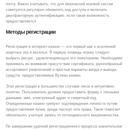
почту. Важно учитывать, что для безопасной игровой сессии
советуется регулярно обновлять код доступа и включать
двухфакторную аутентификацию, если такая возможность
предоставляется.
Методы регистрации
Регистрация в интернет-казино — это первый шаг к вселенной
азартных игр и веселья. В первую очередь игроку следует
выбрать ресурс, удовлетворяющую его пожеланиям. Необходимо
принимать во внимание присутствие сертификата, разнообразный
ассортимент развлечений и простые варианты ввода и вывода
средств, предоставляемые Вулкан казино.
Этап регистрации в большинстве случаев легок и интуитивно
понятен. Пользователь должен предоставить форму с личными
данными: имя, электронный адрес и секретный код.
Определенные казино требуют подтверждения личности путем
предоставления бумаг, вроде паспорт или права. Такое помогает
обезопасить учетную запись от потенциального мошенничества.
По завершении удачной регистрационного процесса значительное