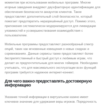
моментом при использовании мобильных программ. Многие
игорные заведения внедряют двухфакторную идентификацию для
обеспечения безопасности аккаунтов клиентов. Такое
предоставляет дополнительный слой безопасности, который
помогает предотвратить неразрешённый доступ. Помимо этого,
приложения систематически модернизируются для ликвидации
уязвимостей и усовершенствования взаимодействия с
пользователем.
Мобильные программы предоставляют разнообразный спектр
опций, таких как мгновенные извещения о новых скидках и
соревнованиях. Данные сервисы также предоставляют более
беспрепятственный и быстрый доступ к любимым играм, что
делает их предпочтительным для многих геймеров. Необходимо
учитывать, что для максимального эксплуатации всех функций
программ требуется надежное интернет-коннект.
Для чего важно предоставлять достоверную
информацию
Указание точной информации в виртуальном казино имеет
ключевое значение для удержания веры игроков. Порядочность