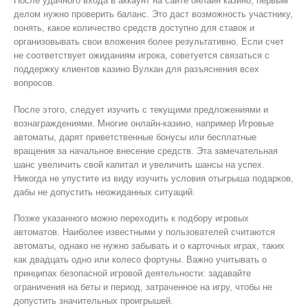
После удачного входа в аккаунт на сайте онлайн казино, первым
делом нужно проверить баланс. Это даст возможность участнику,
понять, какое количество средств доступно для ставок и
организовывать свои вложения более результативно. Если счет
не соответствует ожиданиям игрока, советуется связаться с
поддержку клиентов казино Вулкан для разъяснения всех
вопросов.
После этого, следует изучить с текущими предложениями и
вознаграждениями. Многие онлайн-казино, например Игровые
автоматы, дарят приветственные бонусы или бесплатные
вращения за начальное внесение средств. Эта замечательная
шанс увеличить свой капитал и увеличить шансы на успех.
Никогда не упустите из виду изучить условия отыгрыша подарков,
дабы не допустить неожиданных ситуаций.
Позже указанного можно переходить к подбору игровых
автоматов. Наиболее известными у пользователей считаются
автоматы, однако не нужно забывать и о карточных играх, таких
как двадцать одно или колесо фортуны. Важно учитывать о
принципах безопасной игровой деятельности: задавайте
ограничения на беты и период, затраченное на игру, чтобы не
допустить значительных проигрышей.