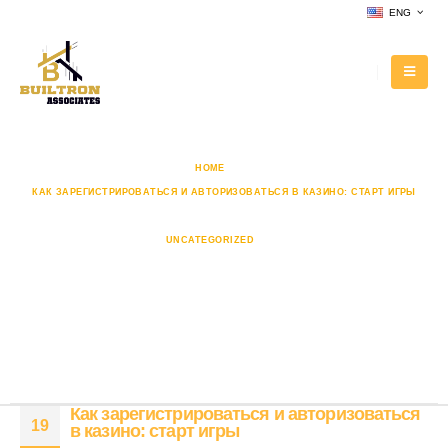
ENG
HOME
КАК ЗАРЕГИСТРИРОВАТЬСЯ И АВТОРИЗОВАТЬСЯ В КАЗИНО: СТАРТ ИГРЫ
UNCATEGORIZED
КАК ЗАРЕГИСТРИРОВАТЬСЯ И АВТОРИЗОВАТЬСЯ В КАЗИНО: СТАРТ ИГРЫ
Как зарегистрироваться и
авторизоваться в казино: старт
игры
Как зарегистрироваться и авторизоваться
19
в казино: старт игры