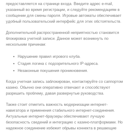
предоставляется на странице входа. Введите адрес e-mail,
указанный во время регистрации, и следуйте рекомендациям в
сообщении для смены пароля. Игровые автоматы обеспечивает
удобный пользовательский интерфейс для этих обстоятельств.
Дополнительной распространенной неприятностью становится
блокировка учетной записи. Данное может возникнуть по
нескольким причинам:
Нарушение правил игрового клуба.
Стадия логина с подозрительного IP-адреса.
Незаконные покушения проникновения.
Когда учетная запись заблокирован, контактируйте со саппортом
казино. Обычно они оперативно отвечают и способствуют
разрешить проблему, давая развернутые руководства.
Также стоит отметить важность модернизации интернет-
навигатора и применения стабильного интернет-соединения.
Актуальные интернет-браузеры обеспечивают лучшую
безопасность сведений и интеграцию с казино-платформами. Но
надежное соединение избежит обрывы коннекта в решающие