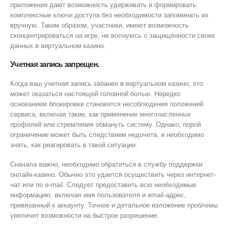
приложения дают возможность удерживать и формировать
комплексные ключи доступа без необходимости запоминать их
вручную. Таким образом, участники, имеют возможность
сконцентрироваться на игре, не волнуюсь о защищённости своих
данных в виртуальном казино.
Учетная запись запрещен.
Когда ваш учетная запись забанен в виртуальном казино, это
может оказаться настоящей головной болью. Нередко
основанием блокировки становятся несоблюдения положений
сервиса, включая такие, как применение многочисленных
профилей или стремления обмануть систему. Однако, порой
ограничение может быть следствием недочета, и необходимо
знать, как реагировать в такой ситуации.
Сначала важно, необходимо обратиться в службу поддержки
онлайн-казино. Обычно это удается осуществить через интернет-
чат или по e-mail. Следует предоставить всю необходимые
информацию, включая имя пользователя и email-адрес,
привязанный к аккаунту. Точное и детальное изложение проблемы
увеличит возможности на быстрое разрешение.