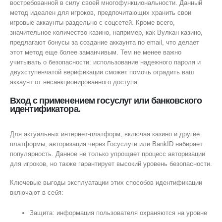
востребованной в силу своей многофункциональности. Данный
метод идеален для игроков, предпочитающих хранить свои
игровые аккаунты раздельно с соцсетей. Кроме всего,
значительное количество казино, например, как Вулкан казино,
предлагают бонусы за создание аккаунта по email, что делает
этот метод еще более заманчивым. Тем не менее важно
учитывать о безопасности: использование надежного пароля и
двухступенчатой верификации сможет помочь оградить ваш
аккаунт от несанкционированного доступа.
Вход с применением госуслуг или банковского
идентификатора.
Для актуальных интернет-платформ, включая казино и другие
платформы, авторизация через Госуслуги или BankID набирает
популярность. Данное не только упрощает процесс авторизации
для игроков, но также гарантирует высокий уровень безопасности.
Ключевые выгоды эксплуатации этих способов идентификации
включают в себя:
Защита: информация пользователя охраняются на уровне