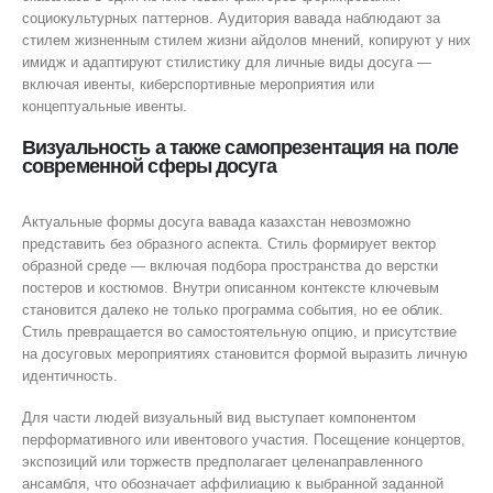
социокультурных паттернов. Аудитория вавада наблюдают за
стилем жизненным стилем жизни айдолов мнений, копируют у них
имидж и адаптируют стилистику для личные виды досуга —
включая ивенты, киберспортивные мероприятия или
концептуальные ивенты.
Визуальность а также самопрезентация на поле
современной сферы досуга
Актуальные формы досуга вавада казахстан невозможно
представить без образного аспекта. Стиль формирует вектор
образной среде — включая подбора пространства до верстки
постеров и костюмов. Внутри описанном контексте ключевым
становится далеко не только программа события, но ее облик.
Стиль превращается во самостоятельную опцию, и присутствие
на досуговых мероприятиях становится формой выразить личную
идентичность.
Для части людей визуальный вид выступает компонентом
перформативного или ивентового участия. Посещение концертов,
экспозиций или торжеств предполагает целенаправленного
ансамбля, что обозначает аффилиацию к выбранной заданной