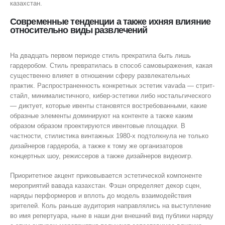
казахстан.
Современные тенденции а также ихняя влияние
относительно виды развлечений
На двадцать первом периоде стиль прекратила быть лишь
гардеробом. Стиль превратилась в способ самовыражения, какая
существенно влияет в отношении сферу развлекательных
практик. Распространенность конкретных эстетик vavada — стрит-
стайл, минималистичного, кибер-эстетики либо ностальгического
— диктует, которые ивенты становятся востребованными, какие
образные элементы доминируют на контенте а также каким
образом образом проектируются ивентовые площадки. В
частности, стилистика винтажных 1980-х подтолкнула не только
дизайнеров гардероба, а также к тому же организаторов
концертных шоу, режиссеров а также дизайнеров видеоигр.
Приоритетное акцент приковывается эстетической компоненте
мероприятий вавада казахстан. Фэшн определяет декор сцен,
наряды перформеров и вплоть до модель взаимодействия
зрителей. Коль раньше аудитория направлялись на выступление
во имя репертуара, ныне в наши дни внешний вид публики наряду