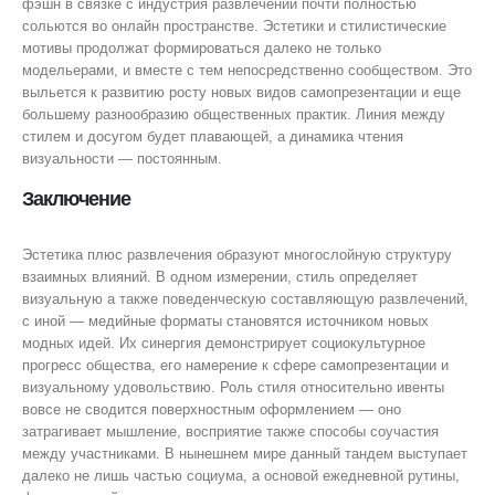
фэшн в связке с индустрия развлечений почти полностью
сольются во онлайн пространстве. Эстетики и стилистические
мотивы продолжат формироваться далеко не только
модельерами, и вместе с тем непосредственно сообществом. Это
выльется к развитию росту новых видов самопрезентации и еще
большему разнообразию общественных практик. Линия между
стилем и досугом будет плавающей, а динамика чтения
визуальности — постоянным.
Заключение
Эстетика плюс развлечения образуют многослойную структуру
взаимных влияний. В одном измерении, стиль определяет
визуальную а также поведенческую составляющую развлечений,
с иной — медийные форматы становятся источником новых
модных идей. Их синергия демонстрирует социокультурное
прогресс общества, его намерение к сфере самопрезентации и
визуальному удовольствию. Роль стиля относительно ивенты
вовсе не сводится поверхностным оформлением — оно
затрагивает мышление, восприятие также способы соучастия
между участниками. В нынешнем мире данный тандем выступает
далеко не лишь частью социума, а основой ежедневной рутины,