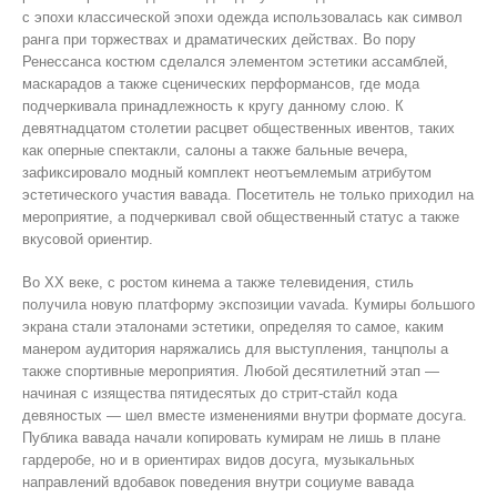
с эпохи классической эпохи одежда использовалась как символ
ранга при торжествах и драматических действах. Во пору
Ренессанса костюм сделался элементом эстетики ассамблей,
маскарадов а также сценических перформансов, где мода
подчеркивала принадлежность к кругу данному слою. К
девятнадцатом столетии расцвет общественных ивентов, таких
как оперные спектакли, салоны а также бальные вечера,
зафиксировало модный комплект неотъемлемым атрибутом
эстетического участия вавада. Посетитель не только приходил на
мероприятие, а подчеркивал свой общественный статус а также
вкусовой ориентир.
Во XX веке, с ростом кинема а также телевидения, стиль
получила новую платформу экспозиции vavada. Кумиры большого
экрана стали эталонами эстетики, определяя то самое, каким
манером аудитория наряжались для выступления, танцполы а
также спортивные мероприятия. Любой десятилетний этап —
начиная с изящества пятидесятых до стрит-стайл кода
девяностых — шел вместе изменениями внутри формате досуга.
Публика вавада начали копировать кумирам не лишь в плане
гардеробе, но и в ориентирах видов досуга, музыкальных
направлений вдобавок поведения внутри социуме вавада