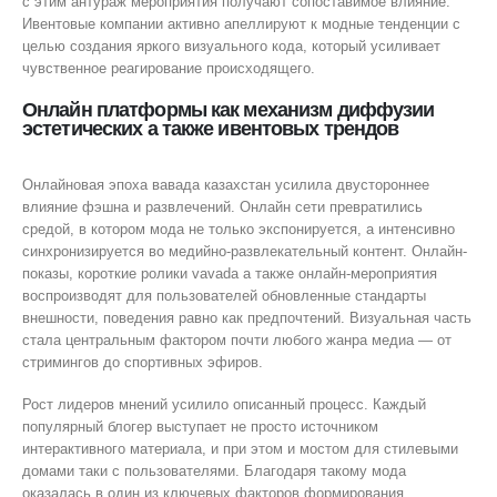
с этим антураж мероприятия получают сопоставимое влияние.
Ивентовые компании активно апеллируют к модные тенденции с
целью создания яркого визуального кода, который усиливает
чувственное реагирование происходящего.
Онлайн платформы как механизм диффузии
эстетических а также ивентовых трендов
Онлайновая эпоха вавада казахстан усилила двустороннее
влияние фэшна и развлечений. Онлайн сети превратились
средой, в котором мода не только экспонируется, а интенсивно
синхронизируется во медийно-развлекательный контент. Онлайн-
показы, короткие ролики vavada а также онлайн-мероприятия
воспроизводят для пользователей обновленные стандарты
внешности, поведения равно как предпочтений. Визуальная часть
стала центральным фактором почти любого жанра медиа — от
стримингов до спортивных эфиров.
Рост лидеров мнений усилило описанный процесс. Каждый
популярный блогер выступает не просто источником
интерактивного материала, и при этом и мостом для стилевыми
домами таки с пользователями. Благодаря такому мода
оказалась в один из ключевых факторов формирования