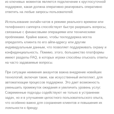
из ключевых моментов является подключение к круглосуточной
поддержке, какая должна оперативно реагировать оперативно
ответить на любые запросы пользователей.
Использование онлайн-чатов в режиме реального времени или
телефонного саппорта способствует быстро разрешать вопросы,
связанные с финансовыми операциями или техническими
проблемами. Крайне важно, чтобы техподдержка могла
определять клиента по его айпи-адресу или другим
индивидуальным данным, что позволяет поддерживать охрану и
конфиденциальность. Помимо, этого, большинство платформы
имеют разделы FAQ, в которых игроки способны отыскать ответы
на часто задаваемые вопросы.
При ситуации неимения аккаунтов важна внедрение новейших
технологий, включая такие, как искусственный интеллект, для
автоматизации процессов поддержки. Это дает возможность
уменьшить промежуток ожидания и увеличить уровень услуг.
Современные подходы содействуют не только в устранении
задач, но и в улучшении целостного пользовательского опыта,
что особенно важно для сохранения клиентов и повышения их
лояльности к бренду.