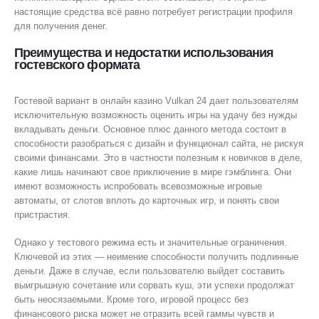
настоящие средства всё равно потребует регистрации профиля
для получения денег.
Преимущества и недостатки использования
гостевского формата
Гостевой вариант в онлайн казино Vulkan 24 дает пользователям
исключительную возможность оценить игры на удачу без нужды
вкладывать деньги. Основное плюс данного метода состоит в
способности разобраться с дизайн и функционал сайта, не рискуя
своими финансами. Это в частности полезным к новичков в деле,
какие лишь начинают свое приключение в мире гэмблинга. Они
имеют возможность испробовать всевозможные игровые
автоматы, от слотов вплоть до карточных игр, и понять свои
пристрастия.
Однако у тестового режима есть и значительные ограничения.
Ключевой из этих — неимение способности получить подлинные
деньги. Даже в случае, если пользователю выйдет составить
выигрышную сочетание или сорвать куш, эти успехи продолжат
быть неосязаемыми. Кроме того, игровой процесс без
финансового риска может не отразить всей гаммы чувств и