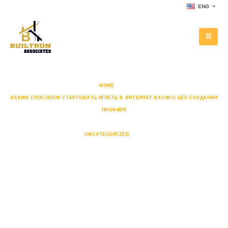
ENG
HOME
КАКИМ СПОСОБОМ СТАРТОВАТЬ ИГРАТЬ В ИНТЕРНЕТ-КАЗИНО БЕЗ СОЗДАНИЯ
ПРОФИЛЯ
UNCATEGORIZED
КАКИМ СПОСОБОМ СТАРТОВАТЬ ИГРАТЬ В ИНТЕРНЕТ-КАЗИНО БЕЗ СОЗДАНИЯ
ПРОФИЛЯ
Каким способом стартовать
играть в интернет-казино без
создания профиля