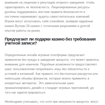
внимание на лицензии и репутацию игорного заведения, чтобы
гарантировать их безопасность. Лицензированные ресурсы
должны поддерживать жесткие правила безопасности и
постоянно переживают аудиты самостоятельных компаний.
Игроки могут испытывать себя спокойнее, выбирая надежные
казино Вулкан 24 казино с отличными рецензиями и долгой
опытом работы на рынке.
Предлагают ли подарки казино без требования
учетной записи?
Определенные онлайн игровые платформы предлагают
привилегии без нужды в заведения аккаунта, что может привлечь
внимание для новичков. Подобные возможности предоставляют
шанс пользователям попробовать игры без обязательств и
условий и вложений. Как правило это бесплатные раскрутки или
небольшие объемы финансов, которые можно применять в
конкретных автоматах. Это замечательная шанс
проанализировать дизайн и стандарт игровых приложений, до
того как зарегистрироваться.
Необходимо учитывать, что хотя при ненужности аккаунта, могут