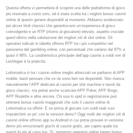
Questa offerta vi permetterà di scoprire una delle piattaforme di gioco
più rinomate a costo zero, ed è stata scelta tra i migliori bonus casinò
online di questo genere disponibili al momento. Abbiamo evidenziato
poi alcuni titoli classici che garantiscono un’esperienza di gioco
coinvolgente e un RTP (ritorno al giocatore) elevato, aspetto cruciale
quest’ultimo nella valutazione dei migliori siti di slot online. Gli
operatori indicati in tabella offrono RTP tra i più competitivi nel
panorama del gambling online, con percentuali che variano dal 97% a
quasi il 98%. La caratteristica principale dell’app casinò a soldi veri di
LeoVegas è la praticità.
Lottomatica è tra i casino online meglio attrezzati se parliamo di APP
mobile, basti pensare che ce ne sono ben sei disponibili. Non manca
naturalmente l’APP dedicata al casinò per slot machine e tavoli da
gioco classici, ma potrai anche scaricare APP Poker, APP Bingo,
APP Roulette e altre ancora. Chi usa lo spid in registrazione può
ottenere bonus casinò maggiorati che solo il casinò online di
Lottomatica sa offrire. E se prima di giocare con soldi reali vuoi
impratichirti un po’ con le versioni demo? Oggi molti dei migliori siti di
casinò online offrono app su Android in cui potrai provare in versione
demo più emozionanti giochi di casinò gratis, per capire quale tra
questi fa più al caso tuo. Sì, numerosi operatori online hanno bonus