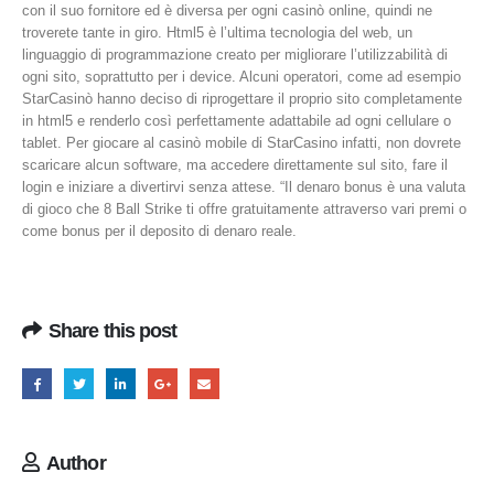
con il suo fornitore ed è diversa per ogni casinò online, quindi ne
troverete tante in giro. Html5 è l’ultima tecnologia del web, un
linguaggio di programmazione creato per migliorare l’utilizzabilità di
ogni sito, soprattutto per i device. Alcuni operatori, come ad esempio
StarCasinò hanno deciso di riprogettare il proprio sito completamente
in html5 e renderlo così perfettamente adattabile ad ogni cellulare o
tablet. Per giocare al casinò mobile di StarCasino infatti, non dovrete
scaricare alcun software, ma accedere direttamente sul sito, fare il
login e iniziare a divertirvi senza attese. “Il denaro bonus è una valuta
di gioco che 8 Ball Strike ti offre gratuitamente attraverso vari premi o
come bonus per il deposito di denaro reale.
Share this post
Author