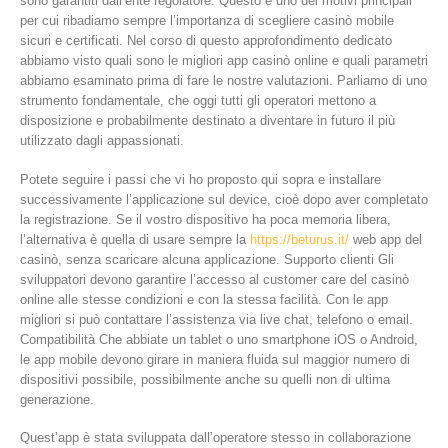
sono garantiti dall’ente regolatore. Questo è uno dei motivi principali
per cui ribadiamo sempre l’importanza di scegliere casinò mobile
sicuri e certificati. Nel corso di questo approfondimento dedicato
abbiamo visto quali sono le migliori app casinò online e quali parametri
abbiamo esaminato prima di fare le nostre valutazioni. Parliamo di uno
strumento fondamentale, che oggi tutti gli operatori mettono a
disposizione e probabilmente destinato a diventare in futuro il più
utilizzato dagli appassionati.
Potete seguire i passi che vi ho proposto qui sopra e installare
successivamente l’applicazione sul device, cioè dopo aver completato
la registrazione. Se il vostro dispositivo ha poca memoria libera,
l’alternativa è quella di usare sempre la
https://beturus.it/
web app del
casinò, senza scaricare alcuna applicazione. Supporto clienti Gli
sviluppatori devono garantire l’accesso al customer care del casinò
online alle stesse condizioni e con la stessa facilità. Con le app
migliori si può contattare l’assistenza via live chat, telefono o email.
Compatibilità Che abbiate un tablet o uno smartphone iOS o Android,
le app mobile devono girare in maniera fluida sul maggior numero di
dispositivi possibile, possibilmente anche su quelli non di ultima
generazione.
Quest’app è stata sviluppata dall’operatore stesso in collaborazione