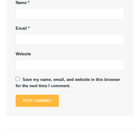
Name
*
Email
*
Website
Save my name, email, and website in this browser
for the next time I comment.