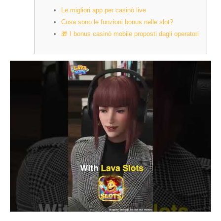
Le migliori app per casinò live
Cosa sono le funzioni bonus nelle slot?
🎁 I bonus casinò mobile proposti dagli operatori