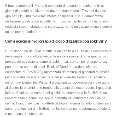
Il touchscreen dell’iPhone ti consente di accedere rapidamente ai
giochi di casinò più divertenti dove e quando vuoi! Troverai diverse
app per iOS, intuitive e facilmente scaricabili, che ti garantiranno
un’esperienza di gioco eccellente. In poche parole, se un casinò non
soddisfa i nostri standard di sicurezza, non è un casinò online sicuro e
quindi non ne parleremo.
Come scelgo le migliori app di gioco d’azzardo con soldi veri?
È un gioco uno dei quali è difficile da capire a causa della complessità
delle regole, ma molto avvincente e interessante. Anche quando si
prova solo la versione demo di soldi fittizi, con un po’ di esperienza
puoi fare un sacco di soldi. Book of Dead è una delle slot più
conosciute di Play’n GO, apprezzata da molteplici giocatori di casinò
per il suo design e alte vincite e per ispirare un’avventura tematica
nell’Antico Egitto. Ric Wilde, il protagonista, accompagna il giocatore
al d’entro le piramidi e le tombe alla caccia del ricco tesoro. I giocatori
lodano Sisal per la varietà dei giochi, la sicurezza e la facilità d’uso,
confermandolo come una scelta preferita nel panorama dei Casinо
online. I giochi del Casinо offerti dalla piattaforma includono una vasta
gamma di opzioni di intrattenimento, centrali nel programma di fedeltà
e nel bonus di benvenuto.