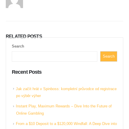
RELATED
POSTS
Search
Search
Recent Posts
Jak začít hrát v Spinboss: kompletní průvodce od registrace
po výběr výher
Instant Play, Maximum Rewards – Dive Into the Future of
Online Gambling
From a $10 Deposit to a $120,000 Windfall: A Deep Dive into