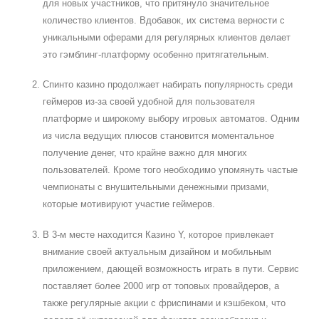
для новых участников, что притянуло значительное
количество клиентов. Вдобавок, их система верности с
уникальными оферами для регулярных клиентов делает
это гэмблинг-платформу особенно притягательным.
Спинто казино продолжает набирать популярность среди
геймеров из-за своей удобной для пользователя
платформе и широкому выбору игровых автоматов. Одним
из числа ведущих плюсов становится моментальное
получение денег, что крайне важно для многих
пользователей. Кроме того необходимо упомянуть частые
чемпионаты с внушительными денежными призами,
которые мотивируют участие геймеров.
В 3-м месте находится Казино Y, которое привлекает
внимание своей актуальным дизайном и мобильным
приложением, дающей возможность играть в пути. Сервис
поставляет более 2000 игр от топовых провайдеров, а
также регулярные акции с фриспинами и кэшбеком, что