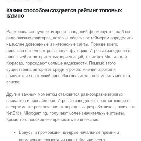
Каким способом создается рейтинг топовых
казино
Ранжирование лучших игорных заведений формируется на базе
ряда важных факторов, которые облегчают геймерам определить
наиболее доверенные и интересные сайты. Прежде всего,
лицензия выполняет решающую функцию. Игровые заведения с
лицензией от авторитетных юрисдикций, таких как Мальта или
Кюрасао, порождают больше надёжности. Помимо этого
существенна авторитет среди игроков: мнения игроков и
присутствие претензий способны значительно изменить место в
списке.
Другим важным моментом становится разнообразие игровых
вариантов и провайдеров. Игровые заведения, предлагающие в
ассортименте развлечения от передовых разработчиков, таких как
NetEnt и Microgaming, получают более значительные отзывы.
Кроме того необходимо принимать во внимание:
Бонусы и промоакции: щедрые начальные премии и
регулярные промоакции манят больше всего