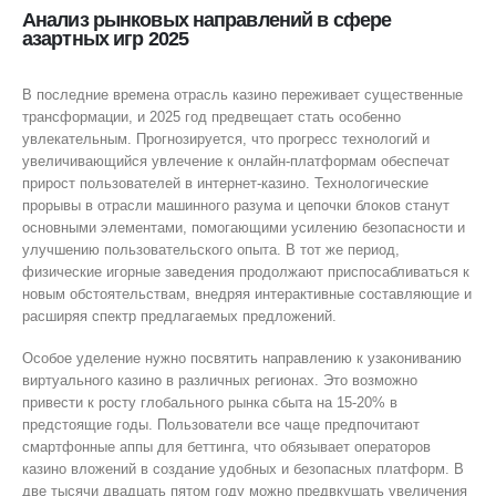
Анализ рынковых направлений в сфере
азартных игр 2025
В последние времена отрасль казино переживает существенные
трансформации, и 2025 год предвещает стать особенно
увлекательным. Прогнозируется, что прогресс технологий и
увеличивающийся увлечение к онлайн-платформам обеспечат
прирост пользователей в интернет-казино. Технологические
прорывы в отрасли машинного разума и цепочки блоков станут
основными элементами, помогающими усилению безопасности и
улучшению пользовательского опыта. В тот же период,
физические игорные заведения продолжают приспосабливаться к
новым обстоятельствам, внедряя интерактивные составляющие и
расширяя спектр предлагаемых предложений.
Особое уделение нужно посвятить направлению к узакониванию
виртуального казино в различных регионах. Это возможно
привести к росту глобального рынка сбыта на 15-20% в
предстоящие годы. Пользователи все чаще предпочитают
смартфонные аппы для беттинга, что обязывает операторов
казино вложений в создание удобных и безопасных платформ. В
две тысячи двадцать пятом году можно предвкушать увеличения