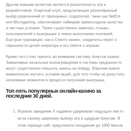
Другим важным аспектом является разнотипность игр и
разработчиков. Азартный клуб, предлагающее разнообразный
выбор развлечений от признанных создателей, таких как NetEnt
или Microgaming, обеспечивает геймерам превосходное качество
и честные условия. Также существенно замечать отзывы
пользователей о выигрышах и темпе выполнения платежей.
Быстрые транзакции, как в Спинто казино, свидетельствуют о
серьезности целей оператора и его заботе о игроках.
Кроме того стоит принять во внимание систему бонусов казино.
Заманчивые начальные вознаграждения и системы преданности
могут существенно повысить шансы на победу. Впрочем важно
внимательно изучать условия акций, для того чтобы не допустить
негативных моментов в процессе получения выигрыша.
Топ пять популярных онлайн-казино за
последние 30 дней.
Игровое заведение X надежно удерживает ведущую место
из-за своему широкому выбору игр и щедрым бонусам. В
этом периоде сайт предложила поощрения до 1000 баксов