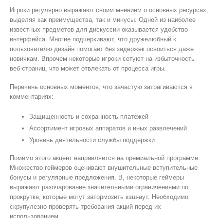
Игроки регулярно выражают своим мнением о основных ресурсах,
выделяя как преимущества, так и минусы. Одной из наиболее
известных предметов для дискуссии оказывается удобство
интерфейса. Многие подчеркивают, что дружелюбный к
пользователю дизайн помогает без задержек освоиться даже
новичкам. Впрочем некоторые игроки сетуют на избыточность
веб-страниц, что может отвлекать от процесса игры.
Перечень основных моментов, что зачастую затрагиваются в
комментариях:
Защищенность и сохранность платежей
Ассортимент игровых аппаратов и иных развлечений
Уровень деятельности службы поддержки
Помимо этого акцент направляется на премиальной программе.
Множество геймеров оценивают внушительные вступительные
бонусы и регулярные предложения. В, некоторые геймеры
выражают разочарование значительными ограничениями по
прокрутке, которые могут затормозить кэш-аут. Необходимо
скрупулезно проверять требования акций перед их
использованием.