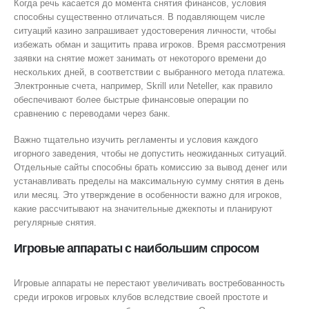
Когда речь касается до момента снятия финансов, условия
способны существенно отличаться. В подавляющем числе
ситуаций казино запрашивает удостоверения личности, чтобы
избежать обман и защитить права игроков. Время рассмотрения
заявки на снятие может занимать от некоторого времени до
нескольких дней, в соответствии с выбранного метода платежа.
Электронные счета, например, Skrill или Neteller, как правило
обеспечивают более быстрые финансовые операции по
сравнению с переводами через банк.
Важно тщательно изучить регламенты и условия каждого
игорного заведения, чтобы не допустить неожиданных ситуаций.
Отдельные сайты способны брать комиссию за вывод денег или
устанавливать пределы на максимальную сумму снятия в день
или месяц. Это утверждение в особенности важно для игроков,
какие рассчитывают на значительные джекпоты и планируют
регулярные снятия.
Игровые аппараты с наибольшим спросом
Игровые аппараты не перестают увеличивать востребованность
среди игроков игровых клубов вследствие своей простоте и