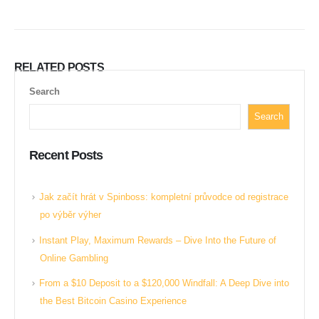
RELATED
POSTS
Search
Search
Recent Posts
Jak začít hrát v Spinboss: kompletní průvodce od registrace
po výběr výher
Instant Play, Maximum Rewards – Dive Into the Future of
Online Gambling
From a $10 Deposit to a $120,000 Windfall: A Deep Dive into
the Best Bitcoin Casino Experience