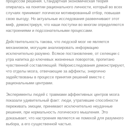
процессом решения. Стандартная экономическая теория
опиралась на понятии рационального личности, который во всех
случаях принимает логически мотивированный отбор, повышая
свою выгоду. Но актуальные исследования развенчивают этот
миф, демонстрируя, что наши поступки во многом определяются
настроениями и подсознательными процессами.
Действительность такова, что людской мозг не является
механизмом, могущим анализировать информацию
исключительно разумно. Всякое постановление, от селекции с
утра напитка до ключевых жизненных поворотов, пропитано
чувственной составляющей. Нейроисследования демонстрируют,
что отделы мозга, отвечающие за аффекты, энергично
задействованы в процессе принятия решений вместе с
рациональными центрами.
Эксперименты людей с травмами аффективных центров мозга
показали удивительный факт: люди, утратившие способности
переживать эмоции, принимают исключительно неудачные
решения, при нормальность логического мышления. Это
доказывает, что настроения являются не помехой для разумного
выбора, а его существенной частью.