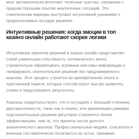
мозг автоматически включает телесные чувства, связанные с
предшествующим опытом аналогичных ситуаций. Эти
соматические маркеры выступают интуитивной указанием о
предполагаемых исходах решения.
Интуитивные решения: когда эмоции в топ
казино онлайн работают скорее логики
Интуитивное принятие решений в казино онлайн представляет
собой уникальную способность человеческого мозга
стремительно обрабатывать огромные массивы информации и
генерировать окончательное решение без преднамеренного
анализа. Этот процесс строится на приобретенном опыте и
чувственной памяти, которые способствуют быстро выявлять
схемы и предсказывать результаты.
Анализы свидетельствуют, что в ситуациях с большой степенью
двусмысленности, таких как в казино, или временными рамками
подсознательные решения регулярно становятся более
эффективными, чем те, что приняты после долгого
аналитического анализа. Профессиональные медики, спасатели и
военные систематически полагаются на чутье, принимая