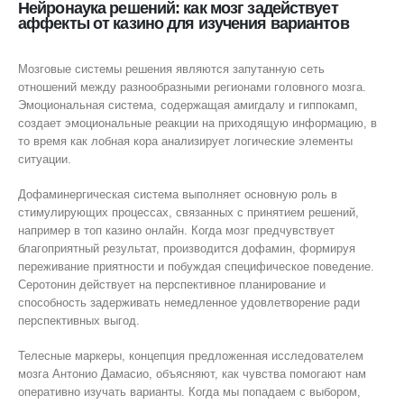
Нейронаука решений: как мозг задействует
аффекты от казино для изучения вариантов
Мозговые системы решения являются запутанную сеть
отношений между разнообразными регионами головного мозга.
Эмоциональная система, содержащая амигдалу и гиппокамп,
создает эмоциональные реакции на приходящую информацию, в
то время как лобная кора анализирует логические элементы
ситуации.
Дофаминергическая система выполняет основную роль в
стимулирующих процессах, связанных с принятием решений,
например в топ казино онлайн. Когда мозг предчувствует
благоприятный результат, производится дофамин, формируя
переживание приятности и побуждая специфическое поведение.
Серотонин действует на перспективное планирование и
способность задерживать немедленное удовлетворение ради
перспективных выгод.
Телесные маркеры, концепция предложенная исследователем
мозга Антонио Дамасио, объясняют, как чувства помогают нам
оперативно изучать варианты. Когда мы попадаем с выбором,