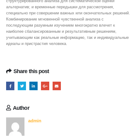
структурированного анализа для систематической оценки
альтернатив; и временные передышки для рассмотрения,
специально при совершении важных или окончательных решений.
Комбинирование мгновенной чувственной анализа с
последующим разумным изучением многократно влечет к
наиболее сбалансированным и результативным решениям,
учитывающим как реальные информацию, так и индивидуальные
идеалы и пристрастия человека.
Share this post
Author
admin