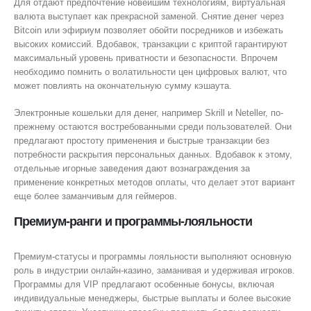
Для отдают предпочтение новейшим технологиям, виртуальная
валюта выступает как прекрасной заменой. Снятие денег через
Bitcoin или эфириум позволяет обойти посредников и избежать
высоких комиссий. Вдобавок, транзакции с криптой гарантируют
максимальный уровень приватности и безопасности. Впрочем
необходимо помнить о волатильности цен цифровых валют, что
может повлиять на окончательную сумму кэшаута.
Электронные кошельки для денег, например Skrill и Neteller, по-
прежнему остаются востребованными среди пользователей. Они
предлагают простоту применения и быстрые транзакции без
потребности раскрытия персональных данных. Вдобавок к этому,
отдельные игорные заведения дают вознаграждения за
применение конкретных методов оплаты, что делает этот вариант
еще более заманчивым для геймеров.
Премиум-ранги и программы-лояльности
Премиум-статусы и программы лояльности выполняют основную
роль в индустрии онлайн-казино, заманивая и удерживая игроков.
Программы для VIP предлагают особенные бонусы, включая
индивидуальные менеджеры, быстрые выплаты и более высокие