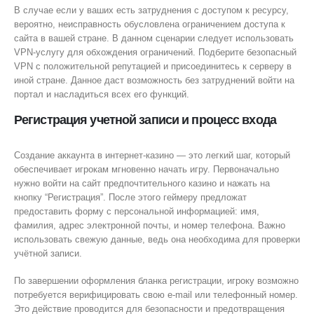
В случае если у ваших есть затруднения с доступом к ресурсу,
вероятно, неисправность обусловлена ограничением доступа к
сайта в вашей стране. В данном сценарии следует использовать
VPN-услугу для обхождения ограничений. Подберите безопасный
VPN с положительной репутацией и присоединитесь к серверу в
иной стране. Данное даст возможность без затруднений войти на
портал и насладиться всех его функций.
Регистрация учетной записи и процесс входа
Создание аккаунта в интернет-казино — это легкий шаг, который
обеспечивает игрокам мгновенно начать игру. Первоначально
нужно войти на сайт предпочтительного казино и нажать на
кнопку “Регистрация”. После этого геймеру предложат
предоставить форму с персональной информацией: имя,
фамилия, адрес электронной почты, и номер телефона. Важно
использовать свежую данные, ведь она необходима для проверки
учётной записи.
По завершении оформления бланка регистрации, игроку возможно
потребуется верифицировать свою e-mail или телефонный номер.
Это действие проводится для безопасности и предотвращения