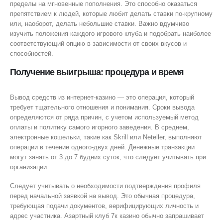
пределы на мгновенные пополнения. Это способно оказаться
препятствием к людей, которые любит делать ставки по-крупному
или, наоборот, делать небольшие ставки. Важно вдумчиво
изучить положения каждого игрового клуба и подобрать наиболее
соответствующий опцию в зависимости от своих вкусов и
способностей.
Получение выигрыша: процедура и время
Вывод средств из интернет-казино — это операция, который
требует тщательного отношения и понимания. Сроки вывода
определяются от ряда причин, с учетом используемый метод
оплаты и политику самого игорного заведения. В среднем,
электронные кошельки, такие как Skrill или Neteller, выполняют
операции в течение одного-двух дней. Денежные транзакции
могут занять от 3 до 7 будних суток, что следует учитывать при
организации.
Следует учитывать о необходимости подтверждения профиля
перед начальной заявкой на вывод. Это обычная процедура,
требующая подачи документов, верифицирующих личность и
адрес участника. Азартный клуб 7к казино обычно запрашивает