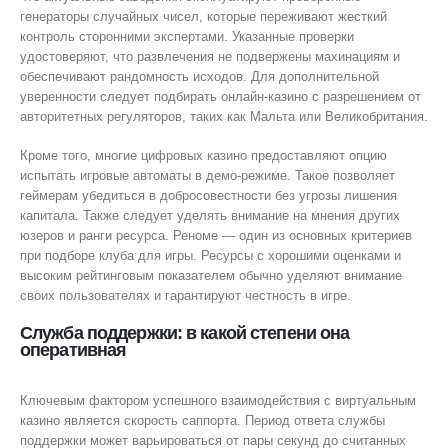
генераторы случайных чисел, которые переживают жесткий
контроль сторонними экспертами. Указанные проверки
удостоверяют, что развлечения не подвержены махинациям и
обеспечивают рандомность исходов. Для дополнительной
уверенности следует подбирать онлайн-казино с разрешением от
авторитетных регуляторов, таких как Мальта или Великобритания.
Кроме того, многие цифровых казино предоставляют опцию
испытать игровые автоматы в демо-режиме. Такое позволяет
геймерам убедиться в добросовестности без угрозы лишения
капитала. Также следует уделять внимание на мнения других
юзеров и ранги ресурса. Реноме — один из основных критериев
при подборе клуба для игры. Ресурсы с хорошими оценками и
высоким рейтинговым показателем обычно уделяют внимание
своих пользователях и гарантируют честность в игре.
Служба поддержки: в какой степени она
оперативная
Ключевым фактором успешного взаимодействия с виртуальным
казино является скорость саппорта. Период ответа службы
поддержки может варьироваться от пары секунд до считанных