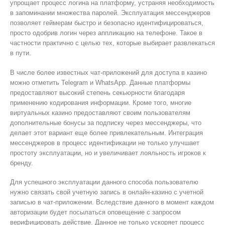
упрощает процесс логина на платформу, устраняя необходимость
в запоминании множества паролей. Эксплуатация мессенджеров
позволяет геймерам быстро и безопасно идентифицироваться,
просто одобрив логин через аппликацию на телефоне. Такое в
частности практично с целью тех, которые выбирает развлекаться
в пути.
В числе более известных чат-приложений для доступа в казино
можно отметить Telegram и WhatsApp. Данные платформы
предоставляют высокий степень секьюрности благодаря
применению кодирования информации. Кроме того, многие
виртуальных казино предоставляют своим пользователям
дополнительные бонусы за подписку через мессенджеры, что
делает этот вариант еще более привлекательным. Интеграция
мессенджеров в процесс идентификации не только улучшает
простоту эксплуатации, но и увеличивает лояльность игроков к
бренду.
Для успешного эксплуатации данного способа пользователю
нужно связать свой учетную запись в онлайн-казино с учетной
записью в чат-приложении. Вследствие данного в момент каждом
авторизации будет посылаться оповещение с запросом
верифицировать действие. Данное не только ускоряет процесс