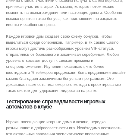
лимиты ставок. Участники способны получать баллы верности,
принимая участие в играх 7к казино, которые потом можно
поменять на вознаграждения или настоящие деньги. Особенно
высоко ценятся такие бонусы, как приглашения на закрытые
ивенты и особенные призы.
Каждое игровой дом создаёт свою схему бонусов, чтобы
выделиться среди соперников. Например, в 7k casino Casino
игроки могут достичь разнообразных уровней VIP-статуса,
отправляясь от бронзового и заканчивая серебряным. Любой
уровень открывает доступ к свежим премиям и
спецпредложениям. Изучения показывают, что более
шестидесяти % геймеров продолжают быть преданными онлайн-
казино благодаря заманчивым бонусным программам. Это
доказывает важность планомерного метода к проектированию
таких систем для удержания лидерства на рынке.
Тестирование справедливости игровых
автоматов в клубе
Игроки, посещающие игорные дома и казино, нередко
размышляют о добросовестности игр. Необходимо осознавать,
что актуальные заведения эксплуатируют проверенные