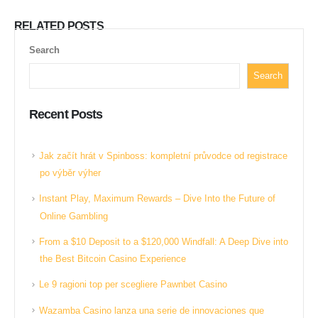
RELATED
POSTS
Search
Search
Recent Posts
Jak začít hrát v Spinboss: kompletní průvodce od registrace
po výběr výher
Instant Play, Maximum Rewards – Dive Into the Future of
Online Gambling
From a $10 Deposit to a $120,000 Windfall: A Deep Dive into
the Best Bitcoin Casino Experience
Le 9 ragioni top per scegliere Pawnbet Casino
Wazamba Casino lanza una serie de innovaciones que