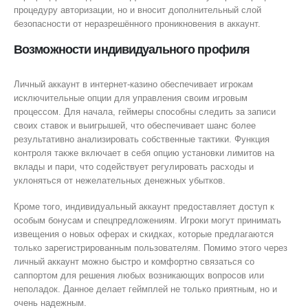
процедуру авторизации, но и вносит дополнительный слой
безопасности от неразрешённого проникновения в аккаунт.
Возможности индивидуального профиля
Личный аккаунт в интернет-казино обеспечивает игрокам
исключительные опции для управления своим игровым
процессом. Для начала, геймеры способны следить за записи
своих ставок и выигрышей, что обеспечивает шанс более
результативно анализировать собственные тактики. Функция
контроля также включает в себя опцию установки лимитов на
вклады и пари, что содействует регулировать расходы и
уклоняться от нежелательных денежных убытков.
Кроме того, индивидуальный аккаунт предоставляет доступ к
особым бонусам и спецпредложениям. Игроки могут принимать
извещения о новых оферах и скидках, которые предлагаются
только зарегистрированным пользователям. Помимо этого через
личный аккаунт можно быстро и комфортно связаться со
саппортом для решения любых возникающих вопросов или
неполадок. Данное делает геймплей не только приятным, но и
очень надежным.