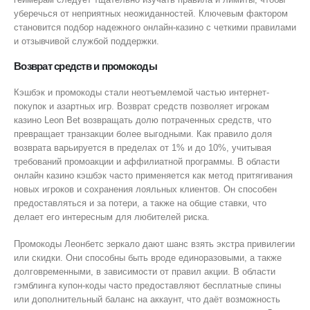
уберечься от неприятных неожиданностей. Ключевым фактором
становится подбор надежного онлайн-казино с четкими правилами
и отзывчивой службой поддержки.
Возврат средств и промокоды
Кэшбэк и промокоды стали неотъемлемой частью интернет-
покупок и азартных игр. Возврат средств позволяет игрокам
казино Leon Bet возвращать долю потраченных средств, что
превращает транзакции более выгодными. Как правило доля
возврата варьируется в пределах от 1% и до 10%, учитывая
требований промоакции и аффилиатной программы. В области
онлайн казино кэшбэк часто применяется как метод притягивания
новых игроков и сохранения лояльных клиентов. Он способен
предоставляться и за потери, а также на общие ставки, что
делает его интересным для любителей риска.
Промокоды Леонбетс зеркало дают шанс взять экстра привилегии
или скидки. Они способны быть вроде единоразовыми, а также
долговременными, в зависимости от правил акции. В области
гэмблинга купон-коды часто предоставляют бесплатные спины
или дополнительный баланс на аккаунт, что даёт возможность