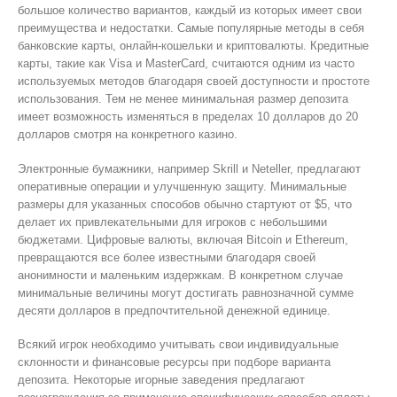
большое количество вариантов, каждый из которых имеет свои
преимущества и недостатки. Самые популярные методы в себя
банковские карты, онлайн-кошельки и криптовалюты. Кредитные
карты, такие как Visa и MasterCard, считаются одним из часто
используемых методов благодаря своей доступности и простоте
использования. Тем не менее минимальная размер депозита
имеет возможность изменяться в пределах 10 долларов до 20
долларов смотря на конкретного казино.
Электронные бумажники, например Skrill и Neteller, предлагают
оперативные операции и улучшенную защиту. Минимальные
размеры для указанных способов обычно стартуют от $5, что
делает их привлекательными для игроков с небольшими
бюджетами. Цифровые валюты, включая Bitcoin и Ethereum,
превращаются все более известными благодаря своей
анонимности и маленьким издержкам. В конкретном случае
минимальные величины могут достигать равнозначной сумме
десяти долларов в предпочтительной денежной единице.
Всякий игрок необходимо учитывать свои индивидуальные
склонности и финансовые ресурсы при подборе варианта
депозита. Некоторые игорные заведения предлагают