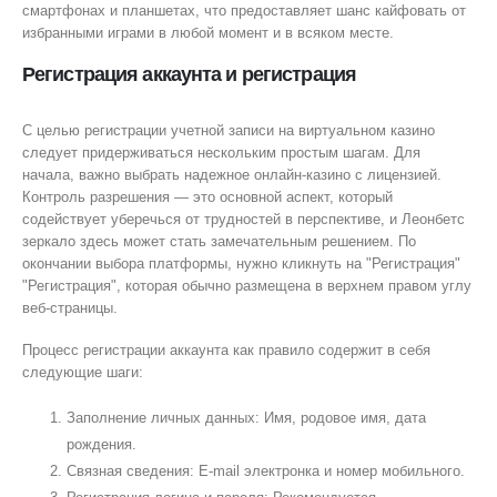
смартфонах и планшетах, что предоставляет шанс кайфовать от
избранными играми в любой момент и в всяком месте.
Регистрация аккаунта и регистрация
С целью регистрации учетной записи на виртуальном казино
следует придерживаться нескольким простым шагам. Для
начала, важно выбрать надежное онлайн-казино с лицензией.
Контроль разрешения — это основной аспект, который
содействует уберечься от трудностей в перспективе, и Леонбетс
зеркало здесь может стать замечательным решением. По
окончании выбора платформы, нужно кликнуть на "Регистрация"
"Регистрация", которая обычно размещена в верхнем правом углу
веб-страницы.
Процесс регистрации аккаунта как правило содержит в себя
следующие шаги:
Заполнение личных данных: Имя, родовое имя, дата
рождения.
Связная сведения: E-mail электронка и номер мобильного.