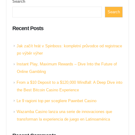
Search
Search
Recent Posts
Jak začít hrát v Spinboss: kompletní průvodce od registrace
po výběr výher
Instant Play, Maximum Rewards – Dive Into the Future of
Online Gambling
From a $10 Deposit to a $120,000 Windfall: A Deep Dive into
the Best Bitcoin Casino Experience
Le 9 ragioni top per scegliere Pawnbet Casino
Wazamba Casino lanza una serie de innovaciones que
transforman la experiencia de juego en Latinoamérica