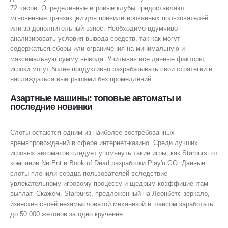
72 часов. Определенные игровые клубы предоставляют
мгновенные транзакции для привилегированных пользователей
или за дополнительный взнос. Необходимо вдумчиво
анализировать условия вывода средств, так как могут
содержаться сборы или ограничения на минимальную и
максимальную сумму вывода. Учитывая все данные факторы,
игроки могут более продуктивно разрабатывать свои стратегии и
наслаждаться выигрышами без промедлений.
Азартные машины: топовые автоматы и
последние новинки
Слоты остаются одним из наиболее востребованных
времяпровождений в сфере интернет-казино. Среди лучших
игровых автоматов следует упомянуть такие игры, как Starburst от
компании NetEnt и Book of Dead разработки Play'n GO. Данные
слоты пленили сердца пользователей вследствие
увлекательному игровому процессу и щедрым коэффициентам
выплат. Скажем, Starburst, предложенный на Леонбетс зеркало,
известен своей незамысловатой механикой и шансом заработать
до 50 000 жетонов за одно кручение.