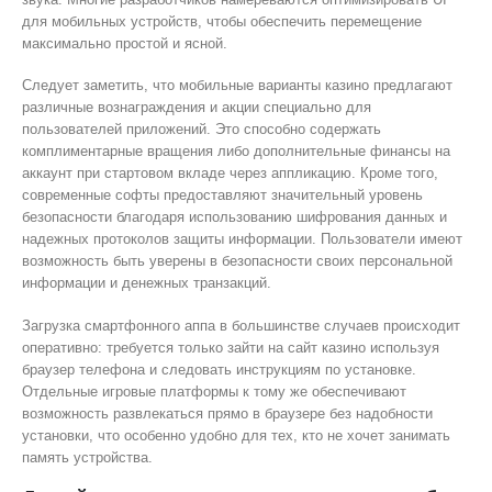
для мобильных устройств, чтобы обеспечить перемещение
максимально простой и ясной.
Следует заметить, что мобильные варианты казино предлагают
различные вознаграждения и акции специально для
пользователей приложений. Это способно содержать
комплиментарные вращения либо дополнительные финансы на
аккаунт при стартовом вкладе через аппликацию. Кроме того,
современные софты предоставляют значительный уровень
безопасности благодаря использованию шифрования данных и
надежных протоколов защиты информации. Пользователи имеют
возможность быть уверены в безопасности своих персональной
информации и денежных транзакций.
Загрузка смартфонного аппа в большинстве случаев происходит
оперативно: требуется только зайти на сайт казино используя
браузер телефона и следовать инструкциям по установке.
Отдельные игровые платформы к тому же обеспечивают
возможность развлекаться прямо в браузере без надобности
установки, что особенно удобно для тех, кто не хочет занимать
память устройства.