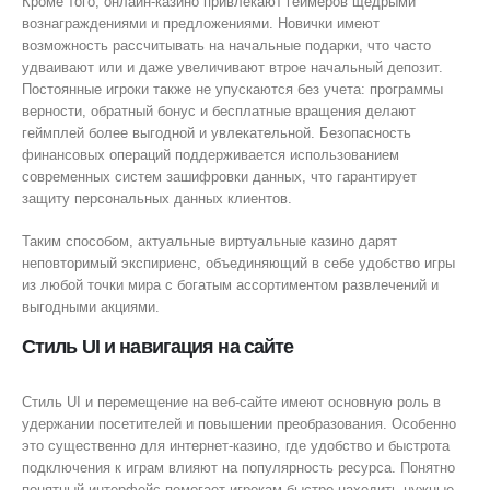
Кроме того, онлайн-казино привлекают геймеров щедрыми
вознаграждениями и предложениями. Новички имеют
возможность рассчитывать на начальные подарки, что часто
удваивают или и даже увеличивают втрое начальный депозит.
Постоянные игроки также не упускаются без учета: программы
верности, обратный бонус и бесплатные вращения делают
геймплей более выгодной и увлекательной. Безопасность
финансовых операций поддерживается использованием
современных систем зашифровки данных, что гарантирует
защиту персональных данных клиентов.
Таким способом, актуальные виртуальные казино дарят
неповторимый экспириенс, объединяющий в себе удобство игры
из любой точки мира с богатым ассортиментом развлечений и
выгодными акциями.
Стиль UI и навигация на сайте
Стиль UI и перемещение на веб-сайте имеют основную роль в
удержании посетителей и повышении преобразования. Особенно
это существенно для интернет-казино, где удобство и быстрота
подключения к играм влияют на популярность ресурса. Понятно
понятный интерфейс помогает игрокам быстро находить нужные