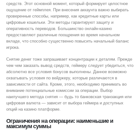
средств. Этот основной момент, который формирует целостное
ощущение от геймплея. При внесения аккаунта важно выбирать
проверенные способы, например, как кредитные карты или
цифровые кошельки. Эти методы гарантируют защиту и
оперативность переводов. Большинство онлайн-казино
предоставляют различные поощрения во время начальном
вкладе, что способно существенно повысить начальный баланс
игрока.
Снятие денег тоже запрашивает концентрации к деталям. Прежде
чем чем заказать вывод средств, геймеру следует убедиться, что
абсолютно все условия бонусов выполнены. Данное возможно
охватывать условия по вейджеру, которые различаются в
зависимости от сайта. Кроме, этого, необходимо принимать во
внимание потенциальные комиссии за операции. Выбор
наилучшего метода снятия — будь то банковская транзакция или
цифровая валюта — зависит от выбора геймера и доступных
опций на казино платформе.
Ограничения на операции: наименьшие и
максимум суммы