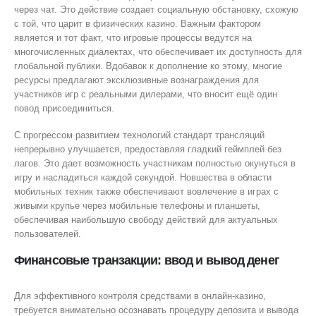
через чат. Это действие создает социальную обстановку, схожую
с той, что царит в физических казино. Важным фактором
является и тот факт, что игровые процессы ведутся на
многочисленных диалектах, что обеспечивает их доступность для
глобальной публики. Вдобавок к дополнение ко этому, многие
ресурсы предлагают эксклюзивные вознаграждения для
участников игр с реальными дилерами, что вносит ещё один
повод присоединиться.
С прогрессом развитием технологий стандарт трансляций
непрерывно улучшается, предоставляя гладкий геймплей без
лагов. Это дает возможность участникам полностью окунуться в
игру и насладиться каждой секундой. Новшества в области
мобильных техник также обеспечивают вовлечение в играх с
живыми крупье через мобильные телефоны и планшеты,
обеспечивая наибольшую свободу действий для актуальных
пользователей.
Финансовые транзакции: ввод и вывод денег
Для эффективного контроля средствами в онлайн-казино,
требуется внимательно осознавать процедуру депозита и вывода