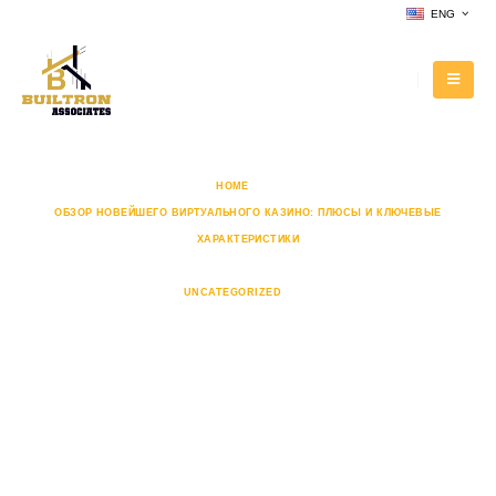
ENG
HOME
ОБЗОР НОВЕЙШЕГО ВИРТУАЛЬНОГО КАЗИНО: ПЛЮСЫ И КЛЮЧЕВЫЕ
ХАРАКТЕРИСТИКИ
UNCATEGORIZED
ОБЗОР НОВЕЙШЕГО ВИРТУАЛЬНОГО КАЗИНО: ПЛЮСЫ И КЛЮЧЕВЫЕ
ХАРАКТЕРИСТИКИ
Обзор новейшего виртуального
казино: плюсы и ключевые
характеристики