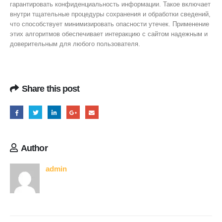
гарантировать конфиденциальность информации. Такое включает
внутри тщательные процедуры сохранения и обработки сведений,
что способствует минимизировать опасности утечек. Применение
этих алгоритмов обеспечивает интеракцию с сайтом надежным и
доверительным для любого пользователя.
Share this post
Author
admin