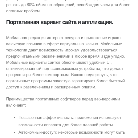
решать до 80% обычных обращений, освобождая часы для более
сложных проблем.
Портативная вариант сайта и аппликация.
Мобильная редакция интернет-ресурса и приложение играют
ключевую позицию в сфере виртуальных казино. Мобильные
технологии дают возможность игрокам удовольствоваться
предпочитаемыми развлечениями в любое время и где угодно.
Мобильные варианты сайтов обеспечивают удобный UI,
оптимизированный под всевозможные устройства, что делает
процесс игры более комфортным. Важно подчеркнуть, что
портативные программы зачастую гарантируют более быстрый
доступ к развлечениям и расширенным опциям.
Преимущества портативных софтверов перед веб-версиями
включают:
Повышенная эффективность: приложения используют
возможности аппарата для более плавной работы.
Автономный-доступ: некоторые возможности могут быть