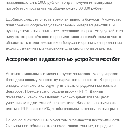
приравнивается к 1000 рублей, то для получения выигрыша
потребуется поставить на общую сумму 30 000 рублей.
Вдобавок следует учесть время активности бонусов. Множество
предложений содержат установленный интервал действия, и
нужно успеять выполнить все требования в срок. Не упускайте из
виду категорию «Акции» в профиле: многие онлайн-казино часто
обновляют каталог имеющихся бонусов и организуют временные
акции с заманчивыми условиями для своих пользователей.
Ассортимент видеослотных устройств мостбет
Автоматы машины в гэмблинг-клубах завлекают массу игроков
благодаря своему множеству вариантов и простоте. В процессе
определения слота следует учитывать определённые важных
факторов. Прежде всего, отдача игроку (RTP). Данный
показатель, какой показывает, сколько денег возвращают
участникам в длительной перспективе. Желательно выбирать
слоты с RTP свыше 95%, чтобы расширить шансы на выигрыш.
Не менее значительным моментом оказывается нестабильность.
Сильная нестабильность означает значительные, но редкие