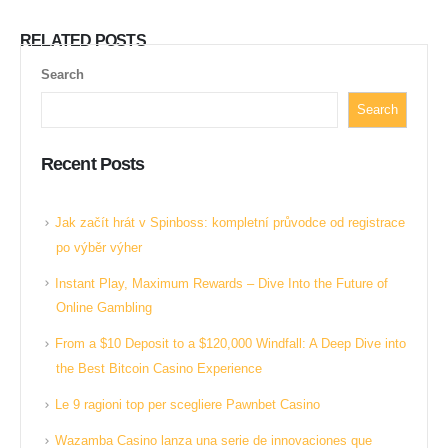
RELATED
POSTS
Search
Search
Recent Posts
Jak začít hrát v Spinboss: kompletní průvodce od registrace
po výběr výher
Instant Play, Maximum Rewards – Dive Into the Future of
Online Gambling
From a $10 Deposit to a $120,000 Windfall: A Deep Dive into
the Best Bitcoin Casino Experience
Le 9 ragioni top per scegliere Pawnbet Casino
Wazamba Casino lanza una serie de innovaciones que