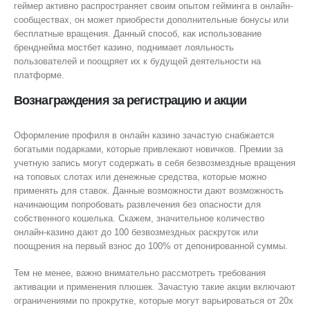
геймер активно распространяет своим опытом гейминга в онлайн-
сообществах, он может приобрести дополнительные бонусы или
бесплатные вращения. Данный способ, как использование
бренднейма мостбет казино, поднимает лояльность
пользователей и поощряет их к будущей деятельности на
платформе.
Вознаграждения за регистрацию и акции
Оформление профиля в онлайн казино зачастую снабжается
богатыми подарками, которые привлекают новичков. Премии за
учетную запись могут содержать в себя безвозмездные вращения
на топовых слотах или денежные средства, которые можно
применять для ставок. Данные возможности дают возможность
начинающим попробовать развлечения без опасности для
собственного кошелька. Скажем, значительное количество
онлайн-казино дают до 100 безвозмездных раскруток или
поощрения на первый взнос до 100% от депонированной суммы.
Тем не менее, важно внимательно рассмотреть требования
активации и применения плюшек. Зачастую такие акции включают
ограничениями по прокрутке, которые могут варьироваться от 20x