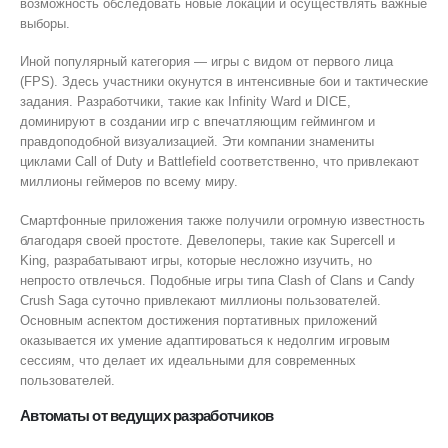
возможность обследовать новые локации и осуществлять важные
выборы.
Иной популярный категория — игры с видом от первого лица
(FPS). Здесь участники окунутся в интенсивные бои и тактические
задания. Разработчики, такие как Infinity Ward и DICE,
доминируют в создании игр с впечатляющим геймингом и
правдоподобной визуализацией. Эти компании знамениты
циклами Call of Duty и Battlefield соответственно, что привлекают
миллионы геймеров по всему миру.
Смартфонные приложения также получили огромную известность
благодаря своей простоте. Девелоперы, такие как Supercell и
King, разрабатывают игры, которые несложно изучить, но
непросто отвлечься. Подобные игры типа Clash of Clans и Candy
Crush Saga суточно привлекают миллионы пользователей.
Основным аспектом достижения портативных приложений
оказывается их умение адаптироваться к недолгим игровым
сессиям, что делает их идеальными для современных
пользователей.
Автоматы от ведущих разработчиков