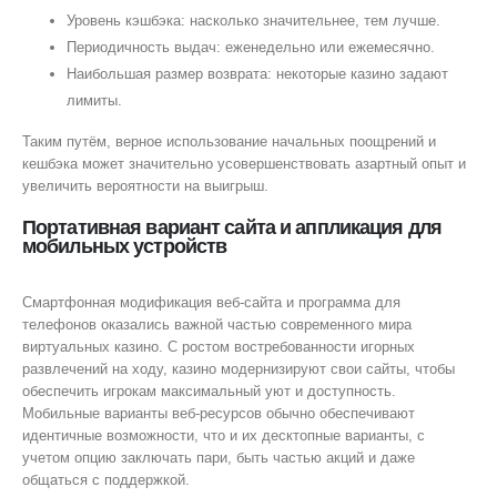
Уровень кэшбэка: насколько значительнее, тем лучше.
Периодичность выдач: еженедельно или ежемесячно.
Наибольшая размер возврата: некоторые казино задают
лимиты.
Таким путём, верное использование начальных поощрений и
кешбэка может значительно усовершенствовать азартный опыт и
увеличить вероятности на выигрыш.
Портативная вариант сайта и аппликация для
мобильных устройств
Смартфонная модификация веб-сайта и программа для
телефонов оказались важной частью современного мира
виртуальных казино. С ростом востребованности игорных
развлечений на ходу, казино модернизируют свои сайты, чтобы
обеспечить игрокам максимальный уют и доступность.
Мобильные варианты веб-ресурсов обычно обеспечивают
идентичные возможности, что и их десктопные варианты, с
учетом опцию заключать пари, быть частью акций и даже
общаться с поддержкой.