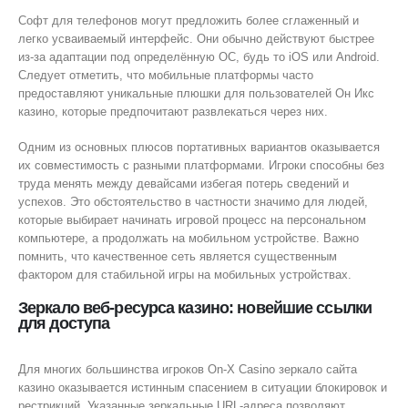
Софт для телефонов могут предложить более сглаженный и
легко усваиваемый интерфейс. Они обычно действуют быстрее
из-за адаптации под определённую ОС, будь то iOS или Android.
Следует отметить, что мобильные платформы часто
предоставляют уникальные плюшки для пользователей Он Икс
казино, которые предпочитают развлекаться через них.
Одним из основных плюсов портативных вариантов оказывается
их совместимость с разными платформами. Игроки способны без
труда менять между девайсами избегая потерь сведений и
успехов. Это обстоятельство в частности значимо для людей,
которые выбирает начинать игровой процесс на персональном
компьютере, а продолжать на мобильном устройстве. Важно
помнить, что качественное сеть является существенным
фактором для стабильной игры на мобильных устройствах.
Зеркало веб-ресурса казино: новейшие ссылки
для доступа
Для многих большинства игроков On-X Casino зеркало сайта
казино оказывается истинным спасением в ситуации блокировок и
рестрикций. Указанные зеркальные URL-адреса позволяют