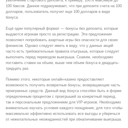
увеличение стартового депозита, к примеру, 100% максимум до
100 баксов. Данное подразумевает, что при депозите счета на 100
долларов, пользователь получит еще 100 долларов в виде
бонуса.
Ещё один популярный формат — бонусы без депозита, которые
выдаются игрокам просто за регистрацию. Эти предложения
позволяют попробовать азартные игры без опасности для своих
финансов. Однако следует иметь в виду, что у данных акций
часто есть требовательные правила отыгрыша, которые следует
выполнить перед переводом выигрыша. Скажем, необходимо
поставить ставки на объем, выше чем объем бонуса в двадцать-
тридцать раз.
Помимо этого, некоторые онлайн-казино предоставляют
возможность получить возвратные бонусы, возвращающие часть
проигранных средств. Данный вид бонуса способен быть в форме
определенным процентом с проигрышей за конкретный период,
так и персональным предложением для VIP-игроков. Необходимо
внимательно изучать условия каждого поощрения, для того чтобы
максимально эффективно использовать все выгоды и уберечься
от нежелательных неожиданностей при обналичивании выигрыша.