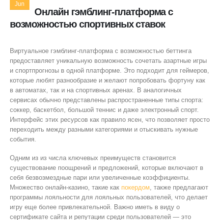
Jun
Онлайн гэмблинг-платформа с
возможностью спортивных ставок
Виртуальное гэмблинг-платформа с возможностью беттинга
предоставляет уникальную возможность сочетать азартные игры
и спортпрогнозы в одной платформе. Это подходит для геймеров,
которые любят разнообразие и желают попробовать фортуну как
в автоматах, так и на спортивных аренах. В аналогичных
сервисах обычно представлены распространенные типы спорта:
соккер, баскетбол, большой теннис и даже электронный спорт.
Интерфейс этих ресурсов как правило ясен, что позволяет просто
переходить между разными категориями и отыскивать нужные
события.
Одним из из числа ключевых преимуществ становится
существование поощрений и предложений, которые включают в
себя безвозмездные пари или увеличенные коэффициенты.
Множество онлайн-казино, такие как
покердом
, также предлагают
программы лояльности для лояльных пользователей, что делает
игру еще более привлекательной. Важно иметь в виду о
сертификате сайта и репутации среди пользователей — это