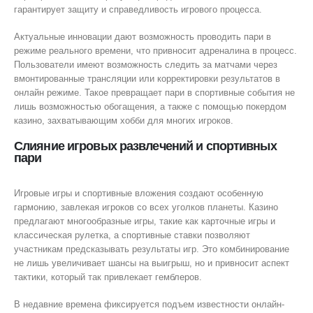
гарантирует защиту и справедливость игрового процесса.
Актуальные инновации дают возможность проводить пари в
режиме реального времени, что привносит адреналина в процесс.
Пользователи имеют возможность следить за матчами через
вмонтированные трансляции или корректировки результатов в
онлайн режиме. Такое превращает пари в спортивные события не
лишь возможностью обогащения, а также с помощью покердом
казино, захватывающим хобби для многих игроков.
Слияние игровых развлечений и спортивных
пари
Игровые игры и спортивные вложения создают особенную
гармонию, завлекая игроков со всех уголков планеты. Казино
предлагают многообразные игры, такие как карточные игры и
классическая рулетка, а спортивные ставки позволяют
участникам предсказывать результаты игр. Это комбинирование
не лишь увеличивает шансы на выигрыш, но и привносит аспект
тактики, который так привлекает гемблеров.
В недавние времена фиксируется подъем известности онлайн-