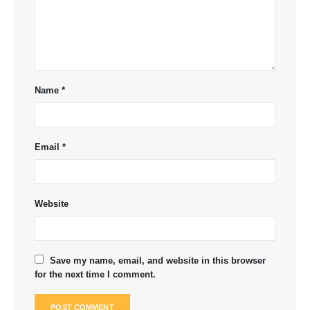
Name
*
Email
*
Website
Save my name, email, and website in this browser
for the next time I comment.