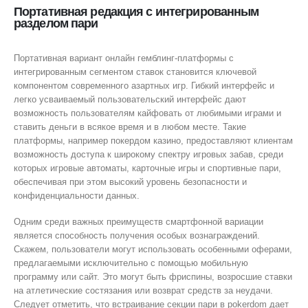
Портативная редакция с интегрированным
разделом пари
Портативная вариант онлайн гемблинг-платформы с
интегрированным сегментом ставок становится ключевой
компонентом современного азартных игр. Гибкий интерфейс и
легко усваиваемый пользовательский интерфейс дают
возможность пользователям кайфовать от любимыми играми и
ставить деньги в всякое время и в любом месте. Такие
платформы, например покердом казино, предоставляют клиентам
возможность доступа к широкому спектру игровых забав, среди
которых игровые автоматы, карточные игры и спортивные пари,
обеспечивая при этом высокий уровень безопасности и
конфиденциальности данных.
Одним среди важных преимуществ смартфонной вариации
является способность получения особых вознаграждений.
Скажем, пользователи могут использовать особенными оферами,
предлагаемыми исключительно с помощью мобильную
программу или сайт. Это могут быть фриспины, возросшие ставки
на атлетические состязания или возврат средств за неудачи.
Следует отметить, что встраивание секции пари в pokerdom дает