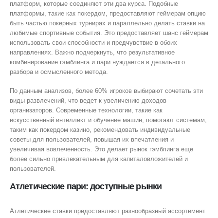
платформ, которые соединяют эти два курса. Подобные
платформы, такие как покердом, предоставляют геймерам опцию
быть частью покерных турнирах и параллельно делать ставки на
любимые спортивные события. Это предоставляет шанс геймерам
использовать свои способности и предчувствие в обоих
направлениях. Важно подчеркнуть, что результативное
комбинирование гэмблинга и пари нуждается в детального
разбора и осмысленного метода.
По данным анализов, более 60% игроков выбирают сочетать эти
виды развлечений, что ведет к увеличению доходов
организаторов. Современные технологии, такие как
искусственный интеллект и обучение машин, помогают системам,
таким как покердом казино, рекомендовать индивидуальные
советы для пользователей, повышая их впечатления и
увеличивая вовлеченность. Это делает рынок гэмблинга еще
более сильно привлекательным для капиталовложителей и
пользователей.
Атлетические пари: доступные рынки
Атлетические ставки предоставляют разнообразный ассортимент