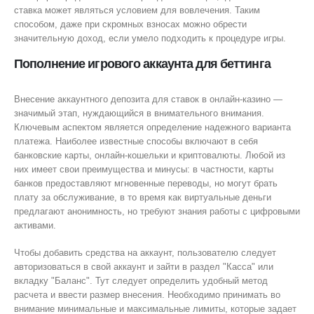
ставка может являться условием для вовлечения. Таким
способом, даже при скромных взносах можно обрести
значительную доход, если умело подходить к процедуре игры.
Пополнение игрового аккаунта для беттинга
Внесение аккаунтного депозита для ставок в онлайн-казино —
значимый этап, нуждающийся в внимательного внимания.
Ключевым аспектом является определение надежного варианта
платежа. Наиболее известные способы включают в себя
банковские карты, онлайн-кошельки и криптовалюты. Любой из
них имеет свои преимущества и минусы: в частности, карты
банков предоставляют мгновенные переводы, но могут брать
плату за обслуживание, в то время как виртуальные деньги
предлагают анонимность, но требуют знания работы с цифровыми
активами.
Чтобы добавить средства на аккаунт, пользователю следует
авторизоваться в свой аккаунт и зайти в раздел "Касса" или
вкладку "Баланс". Тут следует определить удобный метод
расчета и ввести размер внесения. Необходимо принимать во
внимание минимальные и максимальные лимиты, которые задает