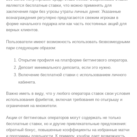
являются бесплатные ставки, что можно применять для
заключения пари без угрозы утраты личных денег. Указанные
вознаграждения регулярно предлагаются свежим игрокам в
форме начального подарка или как часть постоянных акций для
верных клиентов.
Пользователи имеют возможность использовать безвозмездными
пари следующим образом:
Открытие профиля на платформе беттингового оператора.
Депозит минимального депозита, если это нужно.
Включение бесплатной ставки с использованием личного
кабинета.
Важно иметь в виду, что у любого оператора ставок свои условия
использования фрибетов, включая требования по отыгрышу и
ограничения на множители.
Акции от беттинговых операторов могут содержать не только
бесплатные ставки, но и другие привлекательные предложения:
обратный бонус, повышенные коэффициенты на избранные матчи
и программы лояльности. К примеру, кэшбэк дает возможность