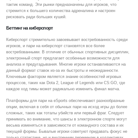
тактик команд. Эти рынки предназначены для игроков, что
стремится к большего количества адреналина и настроен
рисковать ради больших кушей.
Беттинг на киберспорт
Киберспорт стремительно завоевывает востребованность среди
игроков, и пари на киберспорт становятся все более
востребованными. В отличие от обычных спортивных дисциплин,
электронный спорт предлагает особенные возможности для
анализа и предугадывания. Многие игроки останавливаются на
данный формат ставок из-за их быстроты и неожиданности.
Ключевым фактором является знание особенностей игровых
процессов, таких как Dota 2, League of Legends или CS:GO, где
каждое ход тимы может радикально изменить финал матча.
Платформы для пари на eSports обеспечивают разнообразные
опции, включая в себя от обычных пари на исход игры до более
сложных, таких как тоталы убийств или первый фраг. Следует
принимать во внимание, что шансы в электронном спорте могут
весьма изменяться в зависимости от командного состава и их
текущей формы. Бывалые игроки советуют придавать фокус не
только статистике, но и внутренним переменам в коллективах,