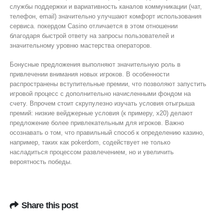
службы поддержки и вариативность каналов коммуникации (чат,
телефон, email) значительно улучшают комфорт использования
сервиса. покердом Casino отличается в этом отношении
благодаря быстрой ответу на запросы пользователей и
значительному уровню мастерства операторов.
Бонусные предложения выполняют значительную роль в
привлечении внимания новых игроков. В особенности
распространены вступительные премии, что позволяют запустить
игровой процесс с дополнительно начисленными фондом на
счету. Впрочем стоит скрупулезно изучать условия отыгрыша
премий: низкие вейджерные условия (к примеру, x20) делают
предложение более привлекательным для игроков. Важно
осознавать о том, что правильный способ к определению казино,
например, таких как pokerdom, содействует не только
насладиться процессом развлечением, но и увеличить
вероятность победы.
Share this post