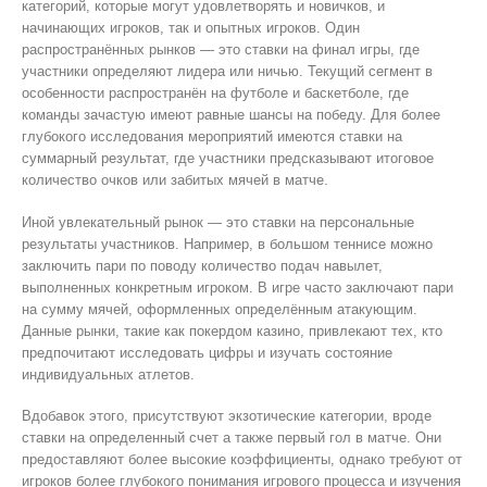
категорий, которые могут удовлетворять и новичков, и
начинающих игроков, так и опытных игроков. Один
распространённых рынков — это ставки на финал игры, где
участники определяют лидера или ничью. Текущий сегмент в
особенности распространён на футболе и баскетболе, где
команды зачастую имеют равные шансы на победу. Для более
глубокого исследования мероприятий имеются ставки на
суммарный результат, где участники предсказывают итоговое
количество очков или забитых мячей в матче.
Иной увлекательный рынок — это ставки на персональные
результаты участников. Например, в большом теннисе можно
заключить пари по поводу количество подач навылет,
выполненных конкретным игроком. В игре часто заключают пари
на сумму мячей, оформленных определённым атакующим.
Данные рынки, такие как покердом казино, привлекают тех, кто
предпочитают исследовать цифры и изучать состояние
индивидуальных атлетов.
Вдобавок этого, присутствуют экзотические категории, вроде
ставки на определенный счет а также первый гол в матче. Они
предоставляют более высокие коэффициенты, однако требуют от
игроков более глубокого понимания игрового процесса и изучения