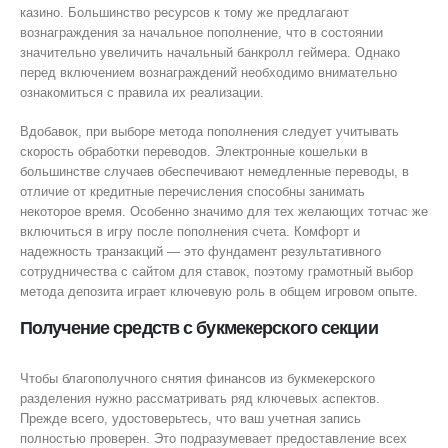
казино. Большинство ресурсов к тому же предлагают
вознаграждения за начальное пополнение, что в состоянии
значительно увеличить начальный банкролл геймера. Однако
перед включением вознаграждений необходимо внимательно
ознакомиться с правила их реализации.
Вдобавок, при выборе метода пополнения следует учитывать
скорость обработки переводов. Электронные кошельки в
большинстве случаев обеспечивают немедленные переводы, в
отличие от кредитные перечисления способны занимать
некоторое время. Особенно значимо для тех желающих тотчас же
включиться в игру после пополнения счета. Комфорт и
надежность транзакций — это фундамент результативного
сотрудничества с сайтом для ставок, поэтому грамотный выбор
метода депозита играет ключевую роль в общем игровом опыте.
Получение средств с букмекерского секции
Чтобы благополучного снятия финансов из букмекерского
разделения нужно рассматривать ряд ключевых аспектов.
Прежде всего, удостоверьтесь, что ваш учетная запись
полностью проверен. Это подразумевает предоставление всех