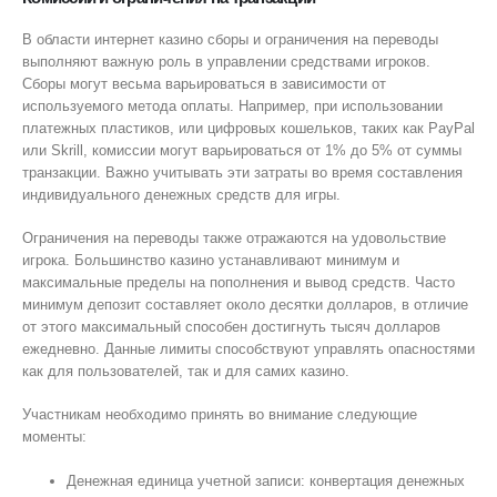
В области интернет казино сборы и ограничения на переводы
выполняют важную роль в управлении средствами игроков.
Сборы могут весьма варьироваться в зависимости от
используемого метода оплаты. Например, при использовании
платежных пластиков, или цифровых кошельков, таких как PayPal
или Skrill, комиссии могут варьироваться от 1% до 5% от суммы
транзакции. Важно учитывать эти затраты во время составления
индивидуального денежных средств для игры.
Ограничения на переводы также отражаются на удовольствие
игрока. Большинство казино устанавливают минимум и
максимальные пределы на пополнения и вывод средств. Часто
минимум депозит составляет около десятки долларов, в отличие
от этого максимальный способен достигнуть тысяч долларов
ежедневно. Данные лимиты способствуют управлять опасностями
как для пользователей, так и для самих казино.
Участникам необходимо принять во внимание следующие
моменты:
Денежная единица учетной записи: конвертация денежных