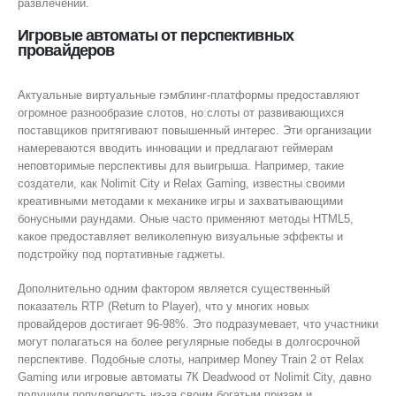
развлечений.
Игровые автоматы от перспективных
провайдеров
Актуальные виртуальные гэмблинг-платформы предоставляют
огромное разнообразие слотов, но слоты от развивающихся
поставщиков притягивают повышенный интерес. Эти организации
намереваются вводить инновации и предлагают геймерам
неповторимые перспективы для выигрыша. Например, такие
создатели, как Nolimit City и Relax Gaming, известны своими
креативными методами к механике игры и захватывающими
бонусными раундами. Оные часто применяют методы HTML5,
какое предоставляет великолепную визуальные эффекты и
подстройку под портативные гаджеты.
Дополнительно одним фактором является существенный
показатель RTP (Return to Player), что у многих новых
провайдеров достигает 96-98%. Это подразумевает, что участники
могут полагаться на более регулярные победы в долгосрочной
перспективе. Подобные слоты, например Money Train 2 от Relax
Gaming или игровые автоматы 7К Deadwood от Nolimit City, давно
получили популярность из-за своим богатым призам и