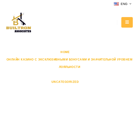
ENG
HOME
ОНЛАЙН КАЗИНО С ЭКСКЛЮЗИВНЫМИ БОНУСАМИ И ЗНАЧИТЕЛЬНОЙ УРОВНЕМ
ЛОЯЛЬНОСТИ
UNCATEGORIZED
ОНЛАЙН КАЗИНО С ЭКСКЛЮЗИВНЫМИ БОНУСАМИ И ЗНАЧИТЕЛЬНОЙ УРОВНЕМ
ЛОЯЛЬНОСТИ
Онлайн казино с эксклюзивными
бонусами и значительной
уровнем лояльности