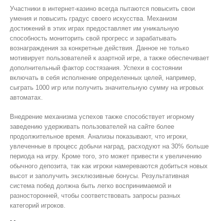
Участники в интернет-казино всегда пытаются повысить свои
умения и повысить градус своего искусства. Механизм
достижений в этих играх предоставляет им уникальную
способность мониторить свой прогресс и зарабатывать
вознаграждения за конкретные действия. Данное не только
мотивирует пользователей к азартной игре, а также обеспечивает
дополнительный фактор состязания. Успехи в состоянии
включать в себя исполнение определенных целей, например,
сыграть 1000 игр или получить значительную сумму на игровых
автоматах.
Внедрение механизма успехов также способствует игорному
заведению удерживать пользователей на сайте более
продолжительное время. Анализы показывают, что игроки,
увлеченные в процесс добычи наград, расходуют на 30% больше
периода на игру. Кроме того, это может привести к увеличению
обычного депозита, так как игроки намереваются добиться новых
высот и заполучить эксклюзивные бонусы. Результативная
система побед должна быть легко воспринимаемой и
разносторонней, чтобы соответствовать запросы разных
категорий игроков.