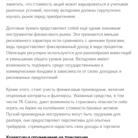
заметить, что стоимость акций может варьироваться в учитывая
рыночных условий, поэтому вкладчики должны скрупулезно
изучать рынок перед приобретением.
Долговые бумаги представляют собой ещё одним значимым
инструментом финансового рынка. Эти признаются меньше
рискованного характера если сравнивать с ценными бумагами,
ведь предоставляют фиксированный доход в виде процентов.
Облигации регулярно используются для разнообразия инвестиций
и уменьшения общего уровня риска. Вкладчики имеют
возможность подбирать среди государственными и
коммерческими бондами в зависимости от своих доходных и
рискованных предпочтений.
Кроме этого, стоит учесть финансовые производные, включая
опционные контракты и фьючерсы. Указанные средства, в том
числе 7K Casino, дают возможность страховать опасности либо
играть на бирже на колебаниях стоимости базовых активов.
Пускай производные инструменты могут быть трудными для
разбора, они предоставляют перспективы для опытных
трейдеров, стремящихся нарастить свои доходы в торговле.
Комиссии и ограничения на транзакции