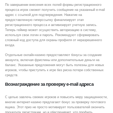
По завершении внесения всех полей формы регистрационного
процесса игрок сможет получить сообщение на указанный e-mail
адрес с ссылкой для подтверждения. Нажатие на
предоставленную гиперссылку финализирует этап
регистрационного процесса и активизирует учетную запись.
Теперь геймер может осуществить авторизацию в систему,
используя свои логин и пароль. Рекомендуют сформировать
сложный код доступа для охраны профиля от неразрешенного
входа.
Отдельные онлайн-казино предоставляют бонусы за создание
аккаунта, включая фриспины или дополнительные деньги на
баланс. Указанные предложения могут быть полезны для новых
игроков, чтобы приступить к игре без риска потери собственных
средств.
Вознаграждение за проверку e-mail адреса
С целью завлечь свежих игроков и повысить меру защищенности,
многие интернет-казино предлагают бонус за проверку почтового
ящика. Этот приз не просто мотивирует пользователей окончить
процедуру регистрации, но и обеспечивает, что профиль