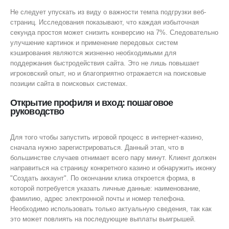
Не следует упускать из виду о важности темпа подгрузки веб-
страниц. Исследования показывают, что каждая избыточная
секунда простоя может снизить конверсию на 7%. Следовательно
улучшение картинок и применение передовых систем
кэширования являются жизненно необходимыми для
поддержания быстродействия сайта. Это не лишь повышает
игроковский опыт, но и благоприятно отражается на поисковые
позиции сайта в поисковых системах.
Открытие профиля и вход: пошаговое
руководство
Для того чтобы запустить игровой процесс в интернет-казино,
сначала нужно зарегистрироваться. Данный этап, что в
большинстве случаев отнимает всего пару минут. Клиент должен
направиться на страницу конкретного казино и обнаружить иконку
"Создать аккаунт". По окончании клика откроется форма, в
которой потребуется указать личные данные: наименование,
фамилию, адрес электронной почты и номер телефона.
Необходимо использовать только актуальную сведения, так как
это может повлиять на последующие выплаты выигрышей.