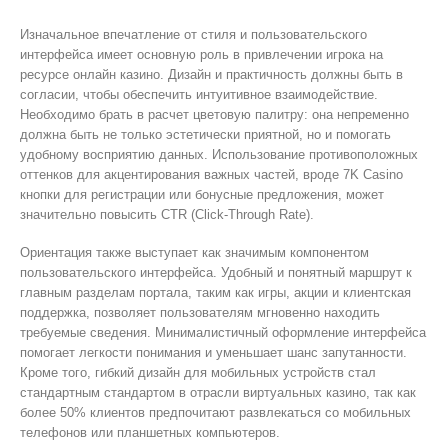
Изначальное впечатление от стиля и пользовательского
интерфейса имеет основную роль в привлечении игрока на
ресурсе онлайн казино. Дизайн и практичность должны быть в
согласии, чтобы обеспечить интуитивное взаимодействие.
Необходимо брать в расчет цветовую палитру: она непременно
должна быть не только эстетически приятной, но и помогать
удобному восприятию данных. Использование противоположных
оттенков для акцентирования важных частей, вроде 7K Casino
кнопки для регистрации или бонусные предложения, может
значительно повысить CTR (Click-Through Rate).
Ориентация также выступает как значимым компонентом
пользовательского интерфейса. Удобный и понятный маршрут к
главным разделам портала, таким как игры, акции и клиентская
поддержка, позволяет пользователям мгновенно находить
требуемые сведения. Минималистичный оформление интерфейса
помогает легкости понимания и уменьшает шанс запутанности.
Кроме того, гибкий дизайн для мобильных устройств стал
стандартным стандартом в отрасли виртуальных казино, так как
более 50% клиентов предпочитают развлекаться со мобильных
телефонов или планшетных компьютеров.