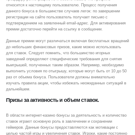
относится к настоящему пользователю. Процесс получения
данного бонуса в большинстве случаев легок: по завершении
регистрации на сайте пользователь получает письмо с
подтверждением на заявленный email-адрес. Для активирования
премии достаточно перейти на ссылку в сообщении.
Данные премии могут различаться включая бесплатных вращений
до небольших финансовых призов, какие можно использовать
для ставок. Следует помнить, что большинство игорных
заведений определяют специфические требования для снятия
выигрышей, полученных таким образом. Например, необходимо
выполнить условия по отыгрышу, которые могут быть от 10 до 50
раз от объема бонуса. Пользователи должны внимательно
изучать правила акции, чтобы избежать неожиданных ситуаций в
дальнейшем.
Призы за активность и объем ставок.
В области интернет-казино бонусы за деятельность и количество
ставок играют основную роль в завлечении и сохранении
геймеров. Данные бонусы предоставляются как мотивации с
целью частой игры и увеличения ставок. Игроки, какие постоянно