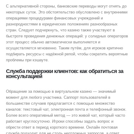
С альтернативной стороны, банковские переводы могут отнять до
некоторых суток. Это обстоятельство обусловлено с внутренними
операциями процедурами финансовых учреждений и
разнородностями в юридических положениях разнообразных
стран. Следует подчеркнуть, что казино также участвуют в
быстроте проведения денежных операций: у солидных операторов
этот процесс обычно автоматически выполняется и
осуществляется мгновенно. Таким путём, для игроков критично
подбирать ресурсы с надёжной репой, чтобы сократить вероятные
проблемы при кэшауте.
Служба поддержки клиентов: как обратиться за
консультацией
Обращение за помощью в виртуальном казино — значимый
момент для любого участника. Саппорт пользователей в
большинстве случаев предлагается с помощью множество
каналов: текстовый чат, электронная почта и телефонный звонок.
Более всего оперативный метод — это живой чат, который часто
работает круглосуточно. Игроки способны задать вопрос и
обрести ответ в период короткого времени. Онлайн почтовая
служба подходит для не столь неотложных запросов, а ответ