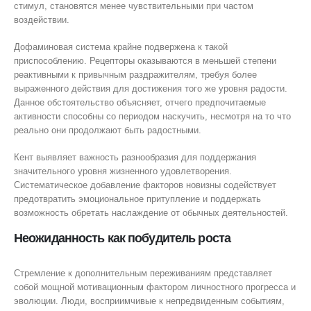
стимул, становятся менее чувствительными при частом
воздействии.
Дофаминовая система крайне подвержена к такой
приспособлению. Рецепторы оказываются в меньшей степени
реактивными к привычным раздражителям, требуя более
выраженного действия для достижения того же уровня радости.
Данное обстоятельство объясняет, отчего предпочитаемые
активности способны со периодом наскучить, несмотря на то что
реально они продолжают быть радостными.
Кент выявляет важность разнообразия для поддержания
значительного уровня жизненного удовлетворения.
Систематическое добавление факторов новизны содействует
предотвратить эмоциональное притупление и поддержать
возможность обретать наслаждение от обычных деятельностей.
Неожиданность как побудитель роста
Стремление к дополнительным переживаниям представляет
собой мощной мотивационным фактором личностного прогресса и
эволюции. Люди, восприимчивые к непредвиденным событиям,