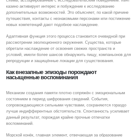
схемы, ассоциированные с исследовательским поведением. Кент
казино активирует интерес и побуждение к исследованию
дополнительных возможностей. Это объясняет, по какой причине
путешествия, контакты с незнакомыми персонами или постижение
новых компетенций дают подобное наслаждение.
Адаптивная функция этого процесса становится очевидной при
рассмотрении эволюционного окружения. Существа, которые
обретали наслаждение от освоения свежих пространств и
условий, имели более шансов обнаружить пищу, компаньонов для
репродукции и защищённые локации для существования.
Как внезапные эпизоды порождают
насыщенные воспоминания
Механизм создания памяти плотно сопряжён с эмоциональным
состоянием в период шифрования сведений. События,
сопровождающиеся сильными чувствами, сохраняются гораздо
лучше индифферентных обстоятельств. Спонтанность усиливает
данный результат, порождая крайне прочные отпечатки
воспоминаний.
Морской конёк, главная элемент, отвечающая за образование