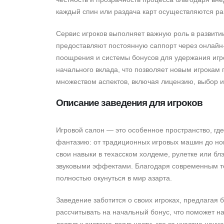
каждый спин или раздача карт осуществляются р
Сервис игроков выполняет важную роль в развити
предоставляют постоянную саппорт через онлайн-ч
поощрения и системы бонусов для удержания игр
начального вклада, что позволяет новым игрокам 
множеством аспектов, включая лицензию, выбор 
Описание заведения для игроков
Игровой салон — это особенное пространство, где
фантазию: от традиционных игровых машин до нов
свои навыки в техасском холдеме, рулетке или б
звуковыми эффектами. Благодаря современным те
полностью окунуться в мир азарта.
Заведение заботится о своих игроках, предлагая
рассчитывать на начальный бонус, что поможет н