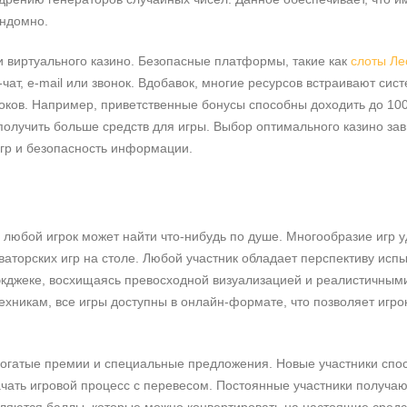
андомно.
и виртуального казино. Безопасные платформы, такие как
слоты Ле
ат, e-mail или звонок. Вдобавок, многие ресурсов встраивают сис
оков. Например, приветственные бонусы способны доходить до 10
получить больше средств для игры. Выбор оптимального казино зав
игр и безопасность информации.
 любой игрок может найти что-нибудь по душе. Многообразие игр 
аторских игр на столе. Любой участник обладает перспективу испы
лэкджеке, восхищаясь превосходной визуализацией и реалистичным
хникам, все игры доступны в онлайн-формате, что позволяет игро
 богатые премии и специальные предложения. Новые участники спо
ачать игровой процесс с перевесом. Постоянные участники получаю