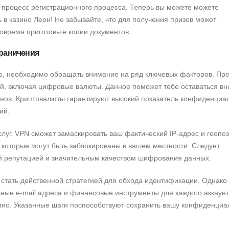
ь процесс регистрационного процесса. Теперь вы можете можете
ь в казино Леон! Не забывайте, что для получения призов может
овремя приготовьте копии документов.
граничения
но, необходимо обращать внимание на ряд ключевых факторов. Пр
й, включая цифровые валюты. Данное поможет тебе оставаться вн
нов. Криптовалюты гарантируют высокий показатель конфиденциа
ий.
уг. VPN сможет замаскировать ваш фактический IP-адрес и геопо
, которые могут быть заблокированы в вашем местности. Следует
 репутацией и значительным качеством шифрования данных.
 стать действенной стратегией для обхода идентификации. Однако
ные e-mail адреса и финансовые инструменты для каждого аккаунт
зино. Указанные шаги поспособствуют сохранить вашу конфиденциа