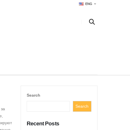
ENG
CLIENT REVIEWS
CONTACT US
ТУАЛЬНОГО КАЗИНО: ОСОБЕННОСТИ, ИГРЫ, СЕРВИС.
и, игры, сервис.
Search
Search
 за
е,
тируют
Recent Posts
именно