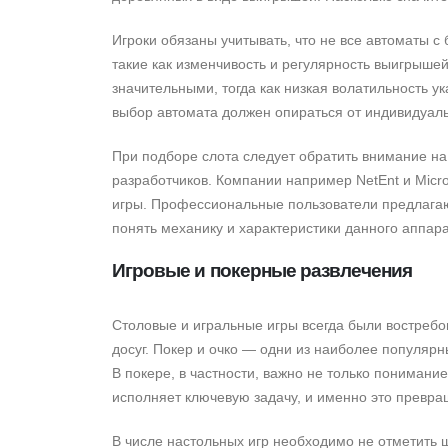
Игроки обязаны учитывать, что не все автоматы 
такие как изменчивость и регулярность выигрышей
значительными, тогда как низкая волатильность у
выбор автомата должен опираться от индивидуаль
При подборе слота следует обратить внимание на
разработчиков. Компании например NetEnt и Mic
игры. Профессиональные пользователи предлагаю
понять механику и характеристики данного аппара
Игровые и покерные развлечения
Столовые и игральные игры всегда были востребо
досуг. Покер и очко — одни из наиболее популярны
В покере, в частности, важно не только понимание
исполняет ключевую задачу, и именно это превра
В числе настольных игр необходимо не отметить ш