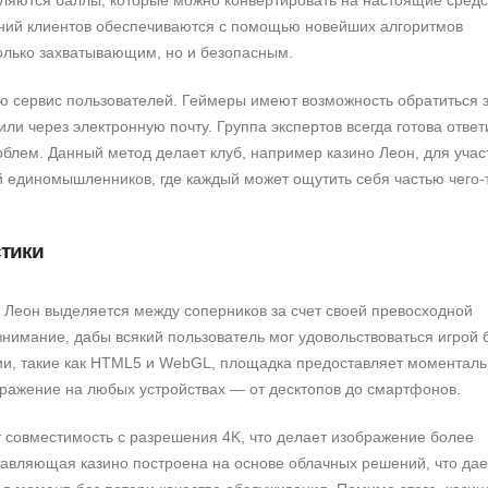
исляются баллы, которые можно конвертировать на настоящие средс
ений клиентов обеспечиваются с помощью новейших алгоритмов
олько захватывающим, но и безопасным.
ю сервис пользователей. Геймеры имеют возможность обратиться 
ли через электронную почту. Группа экспертов всегда готова ответ
блем. Данный метод делает клуб, например казино Леон, для учас
ой единомышленников, где каждый может ощутить себя частью чего-
стики
 Леон выделяется между соперников за счет своей превосходной
внимание, дабы всякий пользователь мог удовольствоваться игрой 
гии, такие как HTML5 и WebGL, площадка предоставляет моментал
бражение на любых устройствах — от десктопов до смартфонов.
 совместимость с разрешения 4K, что делает изображение более
тавляющая казино построена на основе облачных решений, что дае