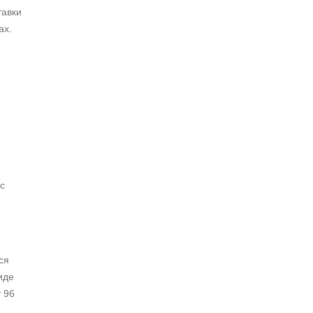
тавки
ах.
с
ся
иде
 96