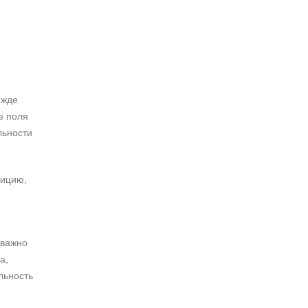
ежде
е поля
льности
зицию,
 важно
а,
льность