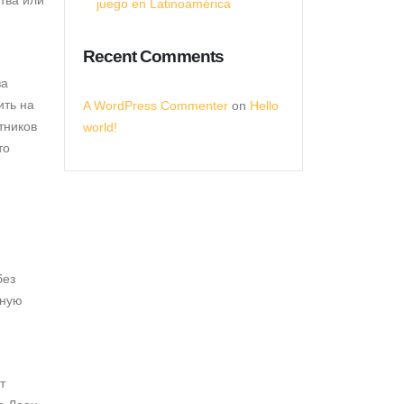
тва или
juego en Latinoamérica
Recent Comments
за
ить на
A WordPress Commenter
on
Hello
тников
world!
то
без
ьную
т