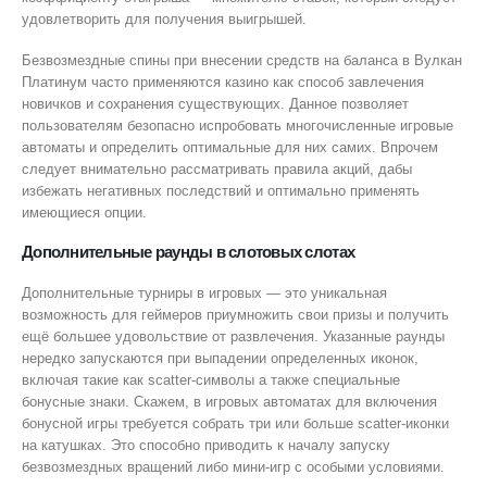
удовлетворить для получения выигрышей.
Безвозмездные спины при внесении средств на баланса в Вулкан
Платинум часто применяются казино как способ завлечения
новичков и сохранения существующих. Данное позволяет
пользователям безопасно испробовать многочисленные игровые
автоматы и определить оптимальные для них самих. Впрочем
следует внимательно рассматривать правила акций, дабы
избежать негативных последствий и оптимально применять
имеющиеся опции.
Дополнительные раунды в слотовых слотах
Дополнительные турниры в игровых — это уникальная
возможность для геймеров приумножить свои призы и получить
ещё большее удовольствие от развлечения. Указанные раунды
нередко запускаются при выпадении определенных иконок,
включая такие как scatter-символы а также специальные
бонусные знаки. Скажем, в игровых автоматах для включения
бонусной игры требуется собрать три или больше scatter-иконки
на катушках. Это способно приводить к началу запуску
безвозмездных вращений либо мини-игр с особыми условиями.