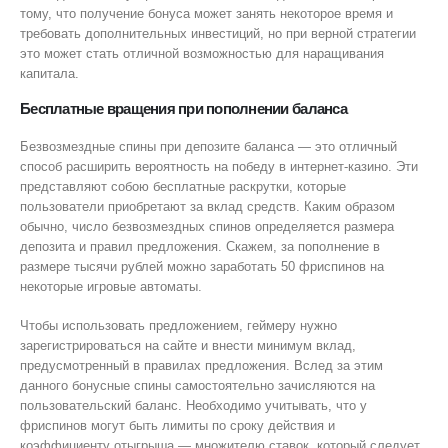
тому, что получение бонуса может занять некоторое время и
требовать дополнительных инвестиций, но при верной стратегии
это может стать отличной возможностью для наращивания
капитала.
Бесплатные вращения при пополнении баланса
Безвозмездные спины при депозите баланса — это отличный
способ расширить вероятность на победу в интернет-казино. Эти
представляют собою бесплатные раскрутки, которые
пользователи приобретают за вклад средств. Каким образом
обычно, число безвозмездных спинов определяется размера
депозита и правил предложения. Скажем, за пополнение в
размере тысячи рублей можно заработать 50 фриспинов на
некоторые игровые автоматы.
Чтобы использовать предложением, геймеру нужно
зарегистрироваться на сайте и внести минимум вклад,
предусмотренный в правилах предложения. Вслед за этим
данного бонусные спины самостоятельно зачисляются на
пользовательский баланс. Необходимо учитывать, что у
фриспинов могут быть лимиты по сроку действия и
коэффициенту отыгрыша — множителю ставок, который следует