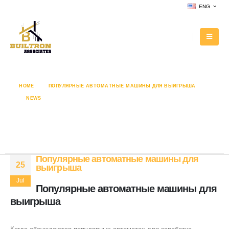
ENG
HOME
ПОПУЛЯРНЫЕ АВТОМАТНЫЕ МАШИНЫ ДЛЯ ВЫИГРЫША
NEWS
ПОПУЛЯРНЫЕ АВТОМАТНЫЕ МАШИНЫ ДЛЯ ВЫИГРЫША
Популярные автоматные
машины для выигрыша
Популярные автоматные машины для
25
выигрыша
Jul
Популярные автоматные машины для
выигрыша