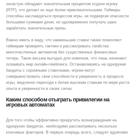
зачастую обладают значительным процентом отдачи игроку
(RTP), что делает их еще более привлекательными. Геймеры
способны наслаждаться процессом игры, не подвергая опасности
большими суммами денег, но одновременно получать шанс
заработать значительные призы.
Важно иметь в виду, что наименьшие ставки также позволяют
геймерам проверять тактики и рассматривать свойства
многочисленных автоматов без существенных финансовых
потерь. Такое весьма выгодно для новичков, что лишь начинают
осваивать мир онлайн-гемблинга. Останавливаясь на однорукие
бандиты с скромными ставочками, игроки могут
совершенствовать свои способности и уверенность в процессе
игры, медленно переходя к более высоким ставкам по мере роста
опыта и уверенности в своих силах.
Каким способом отыграть привилегии на
игровых автоматах
Для того чтобы эффективно прокрутить вознаграждения на
одноруких бандитах, необходимо рассматривать несколько
ключевых факторов. В первую очередь всего, следует вдумчиво