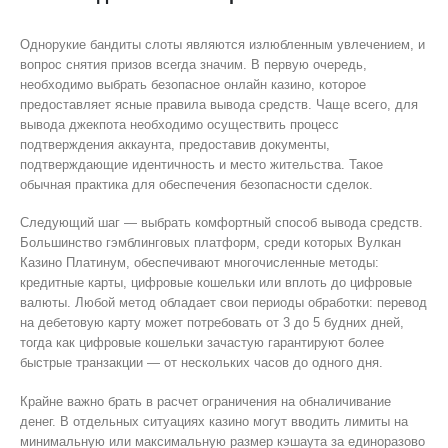
Однорукие бандиты слоты являются излюбленным увлечением, и
вопрос снятия призов всегда значим. В первую очередь,
необходимо выбрать безопасное онлайн казино, которое
предоставляет ясные правила вывода средств. Чаще всего, для
вывода джекпота необходимо осуществить процесс
подтверждения аккаунта, предоставив документы,
подтверждающие идентичность и место жительства. Такое
обычная практика для обеспечения безопасности сделок.
Следующий шаг — выбрать комфортный способ вывода средств.
Большинство гэмблинговых платформ, среди которых Вулкан
Казино Платинум, обеспечивают многочисленные методы:
кредитные карты, цифровые кошельки или вплоть до цифровые
валюты. Любой метод обладает свои периоды обработки: перевод
на дебетовую карту может потребовать от 3 до 5 будних дней,
тогда как цифровые кошельки зачастую гарантируют более
быстрые транзакции — от нескольких часов до одного дня.
Крайне важно брать в расчет ограничения на обналичивание
денег. В отдельных ситуациях казино могут вводить лимиты на
минимальную или максимальную размер кэшаута за единоразово