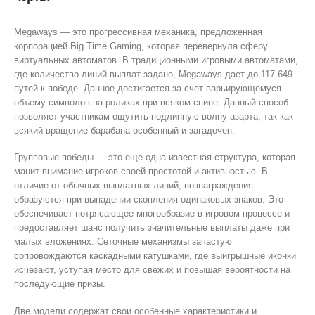
Megaways — это прогрессивная механика, предложенная
корпорацией Big Time Gaming, которая перевернула сферу
виртуальных автоматов. В традиционными игровыми автоматами,
где количество линий выплат задано, Megaways дает до 117 649
путей к победе. Данное достигается за счет варьирующемуся
объему символов на роликах при всяком спине. Данный способ
позволяет участникам ощутить подлинную волну азарта, так как
всякий вращение барабана особенный и загадочен.
Групповые победы — это еще одна известная структура, которая
манит внимание игроков своей простотой и активностью. В
отличие от обычных выплатных линий, вознаграждения
образуются при выпадении скопления одинаковых знаков. Это
обеспечивает потрясающее многообразие в игровом процессе и
предоставляет шанс получить значительные выплаты даже при
малых вложениях. Сеточные механизмы зачастую
сопровождаются каскадными катушками, где выигрышные иконки
исчезают, уступая место для свежих и повышая вероятности на
последующие призы.
Две модели содержат свои особенные характеристики и