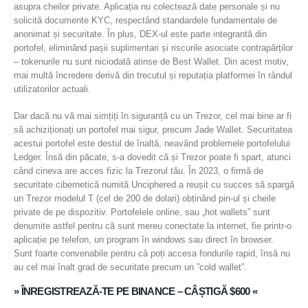
asupra cheilor private. Aplicația nu colectează date personale și nu
solicită documente KYC, respectând standardele fundamentale de
anonimat și securitate. În plus, DEX-ul este parte integrantă din
portofel, eliminând pașii suplimentari și riscurile asociate contrapărților
– tokenurile nu sunt niciodată atinse de Best Wallet. Din acest motiv,
mai multă încredere derivă din trecutul și reputația platformei în rândul
utilizatorilor actuali.
Dar dacă nu vă mai simțiți în siguranță cu un Trezor, cel mai bine ar fi
să achiziționați un portofel mai sigur, precum Jade Wallet. Securitatea
acestui portofel este destul de înaltă, neavând problemele portofelului
Ledger. Însă din păcate, s-a dovedit că și Trezor poate fi spart, atunci
când cineva are acces fizic la Trezorul tău. În 2023, o firmă de
securitate cibernetică numită Unciphered a reușit cu succes să spargă
un Trezor modelul T (cel de 200 de dolari) obținând pin-ul și cheile
private de pe dispozitiv. Portofelele online, sau „hot wallets” sunt
denumite astfel pentru că sunt mereu conectate la internet, fie printr-o
aplicație pe telefon, un program în windows sau direct în browser.
Sunt foarte convenabile pentru că poți accesa fondurile rapid, însă nu
au cel mai înalt grad de securitate precum un ”cold wallet”.
» ÎNREGISTREAZĂ-TE PE BINANCE – CÂȘTIGĂ $600 «