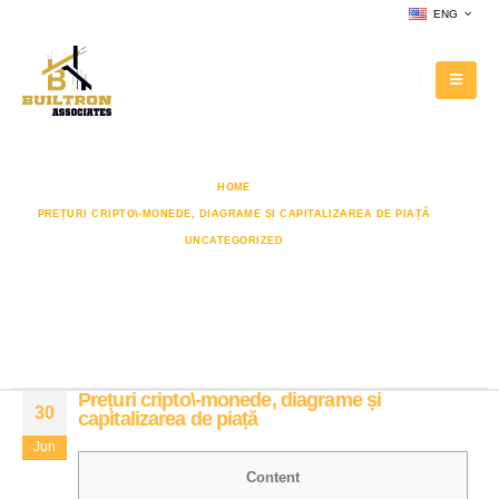
ENG
HOME
PREȚURI CRIPTO\-MONEDE, DIAGRAME ȘI CAPITALIZAREA DE PIAȚĂ
UNCATEGORIZED
PREȚURI CRIPTO\-MONEDE, DIAGRAME ȘI CAPITALIZAREA DE PIAȚĂ
Prețuri cripto\-monede, diagrame și
capitalizarea de piață
Prețuri cripto\-monede, diagrame și
30
capitalizarea de piață
Jun
Content