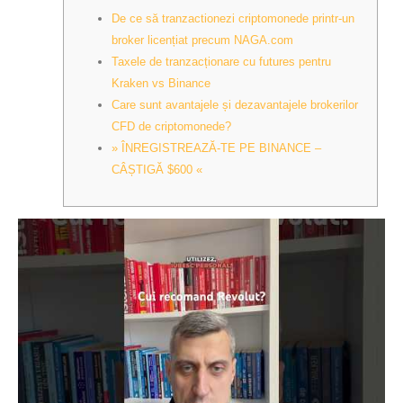
De ce să tranzactionezi criptomonede printr-un
broker licențiat precum NAGA.com
Taxele de tranzacționare cu futures pentru
Kraken vs Binance
Care sunt avantajele și dezavantajele brokerilor
CFD de criptomonede?
» ÎNREGISTREAZĂ-TE PE BINANCE –
CÂȘTIGĂ $600 «