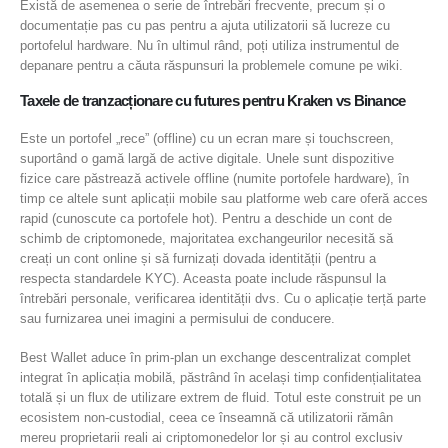
Există de asemenea o serie de întrebări frecvente, precum și o
documentație pas cu pas pentru a ajuta utilizatorii să lucreze cu
portofelul hardware. Nu în ultimul rând, poți utiliza instrumentul de
depanare pentru a căuta răspunsuri la problemele comune pe wiki.
Taxele de tranzacționare cu futures pentru Kraken vs Binance
Este un portofel „rece” (offline) cu un ecran mare și touchscreen,
suportând o gamă largă de active digitale. Unele sunt dispozitive
fizice care păstrează activele offline (numite portofele hardware), în
timp ce altele sunt aplicații mobile sau platforme web care oferă acces
rapid (cunoscute ca portofele hot). Pentru a deschide un cont de
schimb de criptomonede, majoritatea exchangeurilor necesită să
creați un cont online și să furnizați dovada identității (pentru a
respecta standardele KYC). Aceasta poate include răspunsul la
întrebări personale, verificarea identității dvs. Cu o aplicație terță parte
sau furnizarea unei imagini a permisului de conducere.
Best Wallet aduce în prim-plan un exchange descentralizat complet
integrat în aplicația mobilă, păstrând în același timp confidențialitatea
totală și un flux de utilizare extrem de fluid. Totul este construit pe un
ecosistem non-custodial, ceea ce înseamnă că utilizatorii rămân
mereu proprietarii reali ai criptomonedelor lor și au control exclusiv