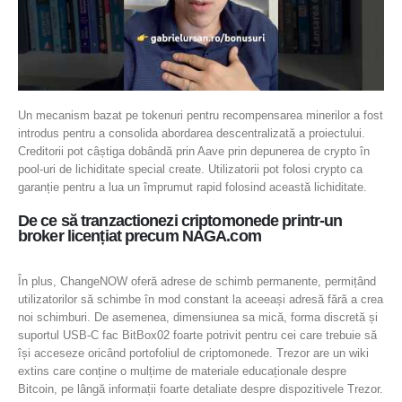
Un mecanism bazat pe tokenuri pentru recompensarea minerilor a fost
introdus pentru a consolida abordarea descentralizată a proiectului.
Creditorii pot câștiga dobândă prin Aave prin depunerea de crypto în
pool-uri de lichiditate special create. Utilizatorii pot folosi crypto ca
garanție pentru a lua un împrumut rapid folosind această lichiditate.
De ce să tranzactionezi criptomonede printr-un
broker licențiat precum NAGA.com
În plus, ChangeNOW oferă adrese de schimb permanente, permițând
utilizatorilor să schimbe în mod constant la aceeași adresă fără a crea
noi schimburi. De asemenea, dimensiunea sa mică, forma discretă și
suportul USB-C fac BitBox02 foarte potrivit pentru cei care trebuie să
își acceseze oricând portofoliul de criptomonede. Trezor are un wiki
extins care conține o mulțime de materiale educaționale despre
Bitcoin, pe lângă informații foarte detaliate despre dispozitivele Trezor.