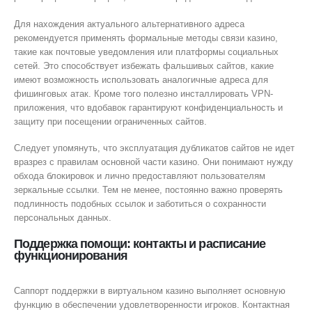
Для нахождения актуального альтернативного адреса
рекомендуется применять формальные методы связи казино,
такие как почтовые уведомления или платформы социальных
сетей. Это способствует избежать фальшивых сайтов, какие
имеют возможность использовать аналогичные адреса для
фишинговых атак. Кроме того полезно инсталлировать VPN-
приложения, что вдобавок гарантируют конфиденциальность и
защиту при посещении ограниченных сайтов.
Следует упомянуть, что эксплуатация дубликатов сайтов не идет
вразрез с правилам основной части казино. Они понимают нужду
обхода блокировок и лично предоставляют пользователям
зеркальные ссылки. Тем не менее, постоянно важно проверять
подлинность подобных ссылок и заботиться о сохранности
персональных данных.
Поддержка помощи: контакты и расписание
функционирования
Саппорт поддержки в виртуальном казино выполняет основную
функцию в обеспечении удовлетворенности игроков. Контактная