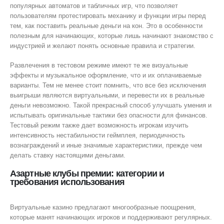
популярных автоматов и табличных игр, что позволяет
пользователям протестировать механику и функции игры перед
тем, как поставить реальные деньги на кон. Это в особенности
полезным для начинающих, которые лишь начинают знакомство с
индустрией и желают понять основные правила и стратегии.
Развлечения в тестовом режиме имеют те же визуальные
эффекты и музыкальное оформление, что и их оплачиваемые
варианты. Тем не менее стоит помнить, что все без исключения
выигрыши являются виртуальными, и перевести их в реальные
деньги невозможно. Такой прекрасный способ улучшать умения и
испытывать оригинальные тактики без опасности для финансов.
Тестовый режим также дает возможность игрокам изучить
интенсивность нестабильности геймплея, периодичность
вознаграждений и иные значимые характеристики, прежде чем
делать ставку настоящими деньгами.
Азартные клубы премии: категории и
требования использования
Виртуальные казино предлагают многообразные поощрения,
которые манят начинающих игроков и поддерживают регулярных.