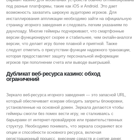
под разные платформы, такие как iOS и Android. Это дает
возможность захватить широкую аудиторию игроков. Для
инсталлирования аппликации необходимо зайти на официальную
страницу игорного заведения и следовать легким указаниям по
даунлоаду. Многие геймеры подчеркивают, что смартфонные
версии функционируют скорее и стабильнее, чем онлайн-аналоги
версии, что делает игру более плавной и приятной. Также
следует отметить о присутствии функции надежного транзакции,
которая предоставляет защиту персональной информации
игроков при пополнении счета или выводе выигрышей.
Дубликат веб-ресурса казино: обход
ограничений
Зеркало веб-ресурса игорного заведения — это запасной URL,
который обеспечивает юзерам обходить запреты блокировки,
установленные на основной домен. Зеркала делаются чтобы
геймеры смогли без помех вести игру, не сталкиваясь с
барьерами от интернет-провайдеров или правительственных
структур. Необходимо понимать, что зеркала сохраняют все
опции и способности основного ресурса, включая
регистрационный процесс, внесение средств и снятие денег.