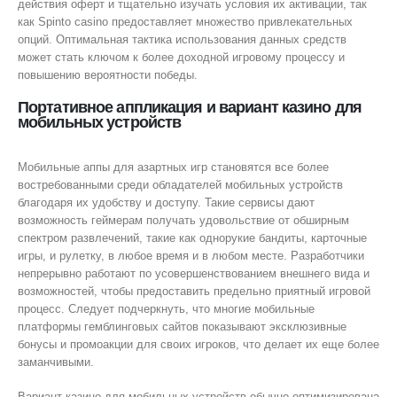
действия оферт и тщательно изучать условия их активации, так
как Spinto casino предоставляет множество привлекательных
опций. Оптимальная тактика использования данных средств
может стать ключом к более доходной игровому процессу и
повышению вероятности победы.
Портативное аппликация и вариант казино для
мобильных устройств
Мобильные аппы для азартных игр становятся все более
востребованными среди обладателей мобильных устройств
благодаря их удобству и доступу. Такие сервисы дают
возможность геймерам получать удовольствие от обширным
спектром развлечений, такие как однорукие бандиты, карточные
игры, и рулетку, в любое время и в любом месте. Разработчики
непрерывно работают по усовершенствованием внешнего вида и
возможностей, чтобы предоставить предельно приятный игровой
процесс. Следует подчеркнуть, что многие мобильные
платформы гемблинговых сайтов показывают эксклюзивные
бонусы и промоакции для своих игроков, что делает их еще более
заманчивыми.
Вариант казино для мобильных устройств обычно оптимизирована