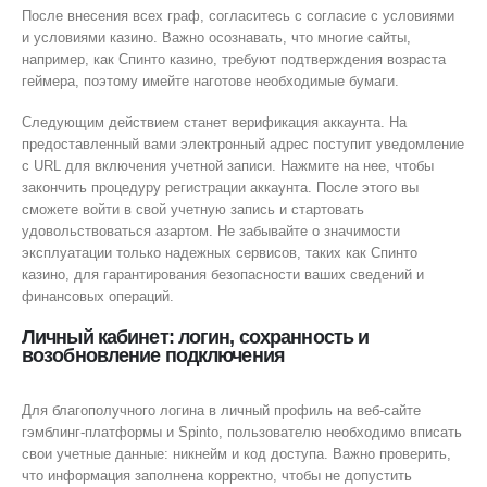
После внесения всех граф, согласитесь с согласие с условиями
и условиями казино. Важно осознавать, что многие сайты,
например, как Спинто казино, требуют подтверждения возраста
геймера, поэтому имейте наготове необходимые бумаги.
Следующим действием станет верификация аккаунта. На
предоставленный вами электронный адрес поступит уведомление
с URL для включения учетной записи. Нажмите на нее, чтобы
закончить процедуру регистрации аккаунта. После этого вы
сможете войти в свой учетную запись и стартовать
удовольствоваться азартом. Не забывайте о значимости
эксплуатации только надежных сервисов, таких как Спинто
казино, для гарантирования безопасности ваших сведений и
финансовых операций.
Личный кабинет: логин, сохранность и
возобновление подключения
Для благополучного логина в личный профиль на веб-сайте
гэмблинг-платформы и Spinto, пользователю необходимо вписать
свои учетные данные: никнейм и код доступа. Важно проверить,
что информация заполнена корректно, чтобы не допустить