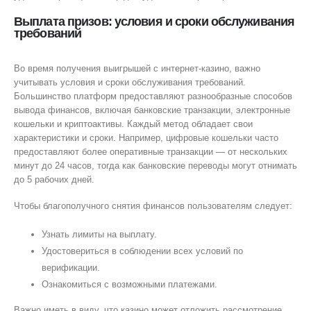
Выплата призов: условия и сроки обслуживания
требований
Во время получения выигрышей с интернет-казино, важно
учитывать условия и сроки обслуживания требований.
Большинство платформ предоставляют разнообразные способов
вывода финансов, включая банковские транзакции, электронные
кошельки и криптоактивы. Каждый метод обладает свои
характеристики и сроки. Например, цифровые кошельки часто
предоставляют более оперативные транзакции — от нескольких
минут до 24 часов, тогда как банковские переводы могут отнимать
до 5 рабочих дней.
Чтобы благополучного снятия финансов пользователям следует:
Узнать лимиты на выплату.
Удостовериться в соблюдении всех условий по
верификации.
Ознакомиться с возможными платежами.
Важно иметь в виду, что казино может отложить рассмотрение