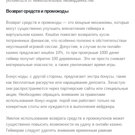
уклониться от нежелательных неожиданностей.
Возврат средств и промокоды
Возврат средств и промокоды — это мощные механизмы, которые
могут существенно улучшить впечатления геймера в
виртуальном казино. Кешбэк помогает возвратить кусок
потраченных финансов, что особенно полезно в обстоятельствах
неуспешной игровой сессии. Допустим, в случае если онлайн-
казино предлагает кешбэк 10%, то при проигрыше 1000 денег
геймер получит обратно 100 деревянных. Это не просто снижает
материальные опасности, а также увеличивает время игры.
Бонус-коды, с другой стороны, предлагают экстра бонусы, такие
как бесплатные раскрутки или наращивание депозита. Зачастую
они распространяютcя через партнерские сайты или специальные
акции. Необходимо обращать внимание за правилами
использования бонус-кодов: порой они работают только на
конкретные слоты или нуждаются в выполнения вейджера.
Умелое использование возврата средств и промокупонов может
существенно повысить возможности на удачу в онлайн казино.
Геймерам следует уделять внимание временным рамкам