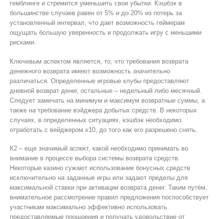
гемблинге и стремится уменьшить свои убытки. Кэшбэк в
большинстве случаев равен от 5% и до 20% из потерь за
установленный интервал, что дает возможность геймерам
ощущать большую уверенность и продолжать игру с меньшими
рисками.
Ключевым аспектом является, то, что требования возврата
денежного возврата имеют возможность значительно
различаться. Определенные игровые клубы предоставляют
дневной возврат денег, остальные – недельный либо месячный.
Следует замечать на минимум и максимум возвратные суммы, а
также на требование вэйджера добытых средств. В некоторых
случаях, в определенных ситуациях, кэшбэк необходимо
отработать с вейджером x10, до того как его разрешено снять.
К2 – еще значимый аспект, какой необходимо принимать во
внимание в процессе выбора системы возврата средств.
Некоторые казино сужают использование бонусных средств
исключительно на заданные игры или задают пределы для
максимальной ставки при активации возврата денег. Таким путём,
внимательное рассмотрение правил предложения поспособствует
участникам максимально эффективно использовать
предоставляемые поощрения и получать удовольствие от