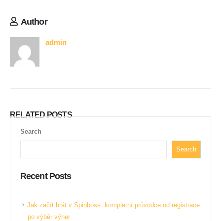
Author
admin
RELATED
POSTS
Search
Search
Recent Posts
Jak začít hrát v Spinboss: kompletní průvodce od registrace
po výběr výher