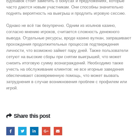
Вдобавок стоит заметить о бонусах и предложениях, которые
часто даются новым участникам. Они способны значительно
поднять вероятность на выигрыш и продлить игровую сессию.
Однако не всё так безупречно. Одним из изъянов казино,
согласно мнению игроков, считается сложность денежного
вывода. Отдельные ресурсы, вроде казино вулкан, запрашивают
прохождения продолжительных процессов подтверждения
личности, что возможно займет пару дней. Также пользователи
сетуют на высокие сборы при снятии выигрышей, что может
снизить итоговую сумму вознаграждений. Необходимо также
учесть на обслуживание клиентов: не все игорные заведения
обеспечивают своевременную помощь, что может вызвать
затруднения в случае возникновения проблем с профилем или
игрой.
Share this post