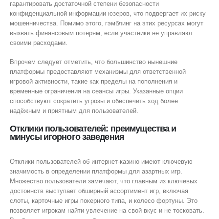
гарантировать достаточной степени безопасности
конфиденциальной информации юзеров, что подвергает их риску
мошенничества. Помимо этого, гэмблинг на этих ресурсах могут
вызвать финансовым потерям, если участники не управляют
своими расходами.
Впрочем следует отметить, что большинство нынешние
платформы предоставляют механизмы для ответственной
игровой активности, такие как пределы на пополнения и
временные ограничения на сеансы игры. Указанные опции
способствуют сократить угрозы и обеспечить ход более
надёжным и приятным для пользователей.
Отклики пользователей: преимущества и
минусы игорного заведения
Отклики пользователей об интернет-казино имеют ключевую
значимость в определении платформы для азартных игр.
Множество пользователи замечают, что главным из ключевых
достоинств выступает обширный ассортимент игр, включая
слоты, карточные игры покерного типа, и колесо фортуны. Это
позволяет игрокам найти увлечение на свой вкус и не тосковать.