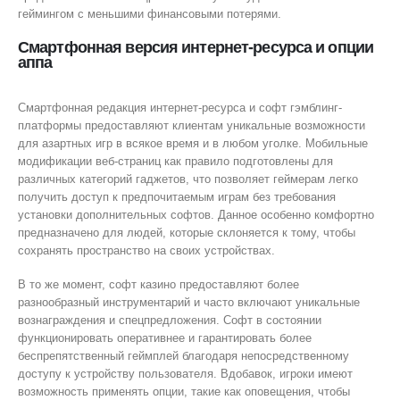
геймингом с меньшими финансовыми потерями.
Смартфонная версия интернет-ресурса и опции
аппа
Смартфонная редакция интернет-ресурса и софт гэмблинг-
платформы предоставляют клиентам уникальные возможности
для азартных игр в всякое время и в любом уголке. Мобильные
модификации веб-страниц как правило подготовлены для
различных категорий гаджетов, что позволяет геймерам легко
получить доступ к предпочитаемым играм без требования
установки дополнительных софтов. Данное особенно комфортно
предназначено для людей, которые склоняется к тому, чтобы
сохранять пространство на своих устройствах.
В то же момент, софт казино предоставляют более
разнообразный инструментарий и часто включают уникальные
вознаграждения и спецпредложения. Софт в состоянии
функционировать оперативнее и гарантировать более
беспрепятственный геймплей благодаря непосредственному
доступу к устройству пользователя. Вдобавок, игроки имеют
возможность применять опции, такие как оповещения, чтобы