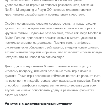
мультипликацией. Пользователи способны получать
удовольствие от играми от топовых разработчиков, таких как
NetEnt, Microgaming и Play'n GO, которые славятся своими
креативными разработками и премиальным качеством.
Особенное внимание следует сосредоточить на нарастающим
джекпотам, что предлагают участникам возможность сорвать
крупные суммы. Подобные развлечения, такие как Mega Moolah и
Divine Fortune, привлекают возможностью выиграть джекпот в
несколько миллионов долларов. Помимо того, платформа
систематически обновляет свой каталог, внедряя новые слоты с
эксклюзивными опциями и призами, что позволяет игрокам всегда
находить что-то новое и захватывающее.
Для отдают предпочтение более стратегическому подход к
игровому процессу, имеются различные типы игр в покер и
рулетки. Такие игры позволяют геймерам не только рассчитывать
на везение, но и задействовать свои навыки для триумфа. Таким
способом, платформа предлагает не только веселье для всех
вкусов, но и шанс попробовать удачу в различных форматах
азартных забав.
Автоматы с дополнительными раундами