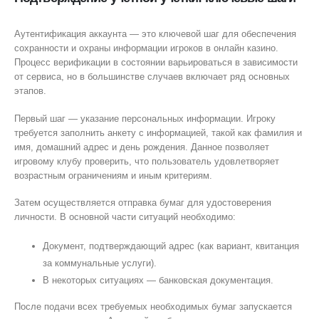
Аутентификация аккаунта — это ключевой шаг для обеспечения
сохранности и охраны информации игроков в онлайн казино.
Процесс верификации в состоянии варьироваться в зависимости
от сервиса, но в большинстве случаев включает ряд основных
этапов.
Первый шаг — указание персональных информации. Игроку
требуется заполнить анкету с информацией, такой как фамилия и
имя, домашний адрес и день рождения. Данное позволяет
игровому клубу проверить, что пользователь удовлетворяет
возрастным ограничениям и иным критериям.
Затем осуществляется отправка бумаг для удостоверения
личности. В основной части ситуаций необходимо:
Документ, подтверждающий адрес (как вариант, квитанция
за коммунальные услуги).
В некоторых ситуациях — банковская документация.
После подачи всех требуемых необходимых бумаг запускается