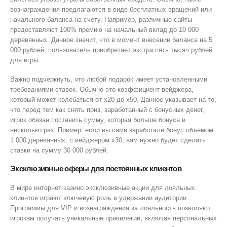
вознаграждения предлагаются в виде бесплатных вращений или
начального баланса на счету. Например, различные сайты
предоставляют 100% премию на начальный вклад до 10 000
деревянных. Данное значит, что в момент внесении баланса на 5
000 рублей, пользователь приобретает экстра пять тысяч рублей
для игры.
Важно подчеркнуть, что любой подарок имеет установленными
требованиями ставок. Обычно это коэффициент вейджера,
который может колебаться от x20 до x50. Данное указывает на то,
что перед тем как снять приз, заработанный с бонусных денег,
игрок обязан поставить сумму, которая больше бонуса в
несколько раз. Пример: если вы сами заработали бонус объемом
1 000 деревянных, с вейджером x30, вам нужно будет сделать
ставки на сумму 30 000 рублей.
Эксклюзивные оферы для постоянных клиентов
В мире интернет-казино эксклюзивные акции для лояльных
клиентов играют ключевую роль в удержании аудитории.
Программы для VIP и вознаграждения за лояльность позволяют
игрокам получать уникальные привилегии, включая персональных