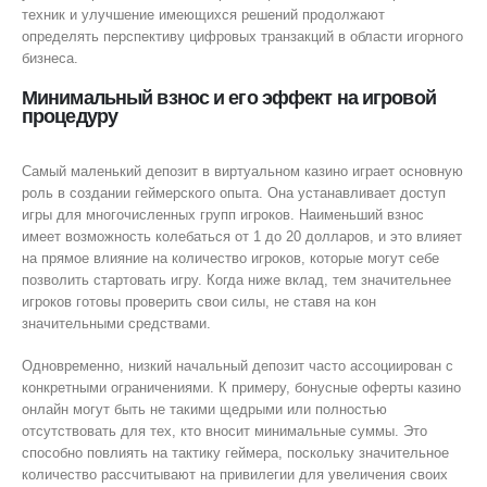
техник и улучшение имеющихся решений продолжают
определять перспективу цифровых транзакций в области игорного
бизнеса.
Минимальный взнос и его эффект на игровой
процедуру
Самый маленький депозит в виртуальном казино играет основную
роль в создании геймерского опыта. Она устанавливает доступ
игры для многочисленных групп игроков. Наименьший взнос
имеет возможность колебаться от 1 до 20 долларов, и это влияет
на прямое влияние на количество игроков, которые могут себе
позволить стартовать игру. Когда ниже вклад, тем значительнее
игроков готовы проверить свои силы, не ставя на кон
значительными средствами.
Одновременно, низкий начальный депозит часто ассоциирован с
конкретными ограничениями. К примеру, бонусные оферты казино
онлайн могут быть не такими щедрыми или полностью
отсутствовать для тех, кто вносит минимальные суммы. Это
способно повлиять на тактику геймера, поскольку значительное
количество рассчитывают на привилегии для увеличения своих