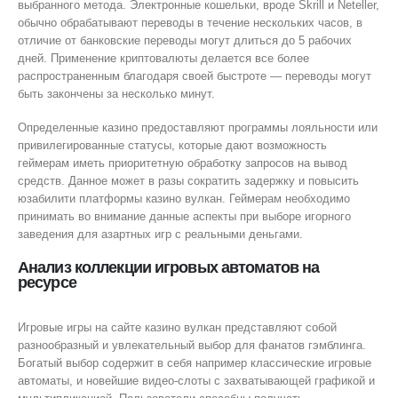
выбранного метода. Электронные кошельки, вроде Skrill и Neteller,
обычно обрабатывают переводы в течение нескольких часов, в
отличие от банковские переводы могут длиться до 5 рабочих
дней. Применение криптовалюты делается все более
распространенным благодаря своей быстроте — переводы могут
быть закончены за несколько минут.
Определенные казино предоставляют программы лояльности или
привилегированные статусы, которые дают возможность
геймерам иметь приоритетную обработку запросов на вывод
средств. Данное может в разы сократить задержку и повысить
юзабилити платформы казино вулкан. Геймерам необходимо
принимать во внимание данные аспекты при выборе игорного
заведения для азартных игр с реальными деньгами.
Анализ коллекции игровых автоматов на
ресурсе
Игровые игры на сайте казино вулкан представляют собой
разнообразный и увлекательный выбор для фанатов гэмблинга.
Богатый выбор содержит в себя например классические игровые
автоматы, и новейшие видео-слоты с захватывающей графикой и