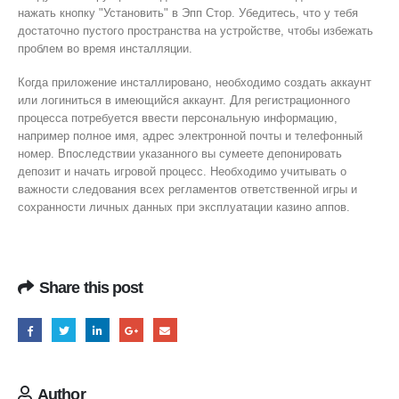
нажать кнопку "Установить" в Эпп Стор. Убедитесь, что у тебя
достаточно пустого пространства на устройстве, чтобы избежать
проблем во время инсталляции.
Когда приложение инсталлировано, необходимо создать аккаунт
или логиниться в имеющийся аккаунт. Для регистрационного
процесса потребуется ввести персональную информацию,
например полное имя, адрес электронной почты и телефонный
номер. Впоследствии указанного вы сумеете депонировать
депозит и начать игровой процесс. Необходимо учитывать о
важности следования всех регламентов ответственной игры и
сохранности личных данных при эксплуатации казино аппов.
Share this post
Author