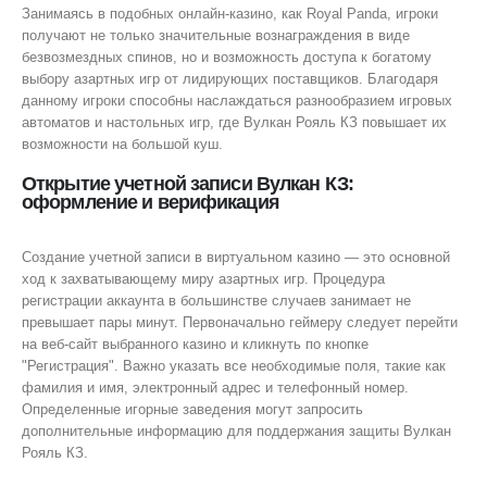
Занимаясь в подобных онлайн-казино, как Royal Panda, игроки
получают не только значительные вознаграждения в виде
безвозмездных спинов, но и возможность доступа к богатому
выбору азартных игр от лидирующих поставщиков. Благодаря
данному игроки способны наслаждаться разнообразием игровых
автоматов и настольных игр, где Вулкан Рояль КЗ повышает их
возможности на большой куш.
Открытие учетной записи Вулкан КЗ:
оформление и верификация
Создание учетной записи в виртуальном казино — это основной
ход к захватывающему миру азартных игр. Процедура
регистрации аккаунта в большинстве случаев занимает не
превышает пары минут. Первоначально геймеру следует перейти
на веб-сайт выбранного казино и кликнуть по кнопке
"Регистрация". Важно указать все необходимые поля, такие как
фамилия и имя, электронный адрес и телефонный номер.
Определенные игорные заведения могут запросить
дополнительные информацию для поддержания защиты Вулкан
Рояль КЗ.