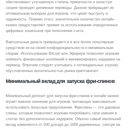
обеспечивают улучшенную степень приватности и зачастую
скорее проводят денежные переводы. Данное превращает их
оптимальным выбором для игроков, что ценит быстроту и
надежность. Помимо этого, значительное количество онлайн-
казино предоставляют премии за использование определенных
цифровых кошельков при пополнении счета.
Виртуальные деньги превращаются в все более популярным
средством из-за своей конфиденциальности и минимальным
сборам. Использование Bitcoin или Эфириум позволяет игрокам
избежать финансовых колебаний и минимизировать издержки на
перевод. Впрочем следует учитывать о потенциальных угрозах,
обусловленных волатильностью рынка криптовалют.
Минимальный вклад для запуска фри-спинов
Минимальный депозит для запуска фри-спинов в онлайн казино
играет важное значение для игроков, желающих максимально
использовать бонусные предложения. Фриспины — это даровые
спины, которые позволяют игрокам попробовать свои умения в
слотах без дополнительных издержек. Обычно самый маленький
вклад изменяется от 500 доходя до 1000 деревянных, смотря на