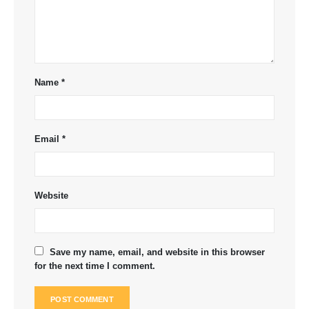
Name
*
Email
*
Website
Save my name, email, and website in this browser
for the next time I comment.