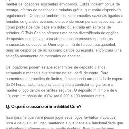
manter os jogadores existentes envolvidos. Estas incluem bónus de
recarga, ofertas de cashback e rodadas grátis, que estão disponíveis
regularmente. O casino também realiza promoções sazonais ligadas a
feriados ou grandes eventos, oferecendo recompensas especiais, tais
como pontos de fidelidade em dobro ou entrada em sorteios de
prêmios. O Twin Casino oferece uma gama diversificada de opções
de apostas desportivas para atender aos interesses de todos os
entusiastas do desporto. Quer seja um fã de futebol, basquetebol,
ténis ou desportos de nicho como dardos ou esports, encontrará uma
seleção abrangente de mercados de apostas.
Os jogadores podem estabelecer limites de depósito diários,
semanais e mensais diretamente no seu perfil de conta. Para
aumentos ou remoções de limites, é necessário um período de espera
de 24 horas. Esta funcionalidade ajuda a controlar os gastos e a
manter o jogo dentro de limites seguros. O depósito mínimo é de €
10, com um bônus de 100% até € 200 e 100 rodadas grátis.
Q: O que é o cassino online 655Bet Com​​?
Isso garante que você possa jogar seus jogos favoritos a qualquer
hora e de qualquer lugar, mantendo a qualidade e a funcionalidade que
a plataforma oferece em sua versão desktop. Bem caros leitores,