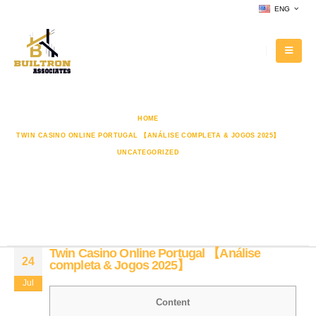
ENG
HOME
TWIN CASINO ONLINE PORTUGAL 【ANÁLISE COMPLETA & JOGOS 2025】
UNCATEGORIZED
TWIN CASINO ONLINE PORTUGAL 【ANÁLISE COMPLETA & JOGOS 2025】
Twin Casino Online Portugal
【Análise completa & Jogos 2025】
Twin Casino Online Portugal 【Análise
24
completa & Jogos 2025】
Jul
Content