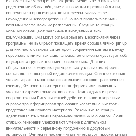
и совместные мероприятия. Их развлечения часто включают
родственные сборы, общение с знакомыми в реальной жизни,
вовлечение в организациях по интересам. Физическое
нахождение и непосредственный контакт продолжают быть
важными элементами их развлечений. Средние генерации
успешно совмещают реальные и виртуальные типы
коммуникации. Они могут организовывать мероприятия через
программы, но выбирают посвящать время сообща лично. pin up
для них часто становится методом сохранения контакта между
персональными контактами. Юношество спокойно чувствует себя
в цифровых группах и онлайн-развлечениях. Для них
общественное коммуникация через виртуальные платформы
составляет полноценной видом коммуникации. Они в состоянии
часами играть в многопользовательские интернет-развлечения,
взаимодействовать в интернет-платформах или принимать
участие в стриминговых активностях. Темп отдыха и время
сосредоточения Ритм нынешней действительности коренным
образом трансформировал требования касательно быстроты
представления игрового материала. Различные генерации
адаптировались к таким переменам различным образом. Люди
старших генераций удерживают умение к длительной
внимательности и серьезному погружению в досуговый
активность. Они могут часами читать литературу, просматривать