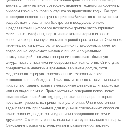
досуга Стремительное совершенствование технологий коренным
образом изменило картину отдыха за прошедшие годы. Каждое
очередное возрастная группа приспосабливается к техническим
разработкам с различной быстротой и воодушевлением.
Представители цифрового возрастной группы рассматривают
мобильные телефоны, портативные компьютеры и игровые
консоли как органичную элемент игровой пространства. Они легко
перемещаются между отличающимися платформами, сочетая
потребление медиаматериалов с пин ап и социальным
коммуникацией. Пожилые генерации показывают большую
аккуратность в постижении современных технологий. Они отдают
предпочтение надежные временем варианты досуга, хотя
медленно интегрируют определенные технологические
компоненты в свой отдых. В частности, многие старые личности
приступают задействовать электронные девайсы для просмотра
или наблюдения кино. Промежуточные генерации показывают
приспособительный метод, предпочитая инновации, которые
повышают уровень их привычных увлечений. Они в состоянии
задействовать приложения для изучения современных способов
приготовления, подготовки туров или координации встреч с
друзьями. Отличия у разных возрастных групп восприятия азарта
Отношение к азартным элементам в развлечениях заметно