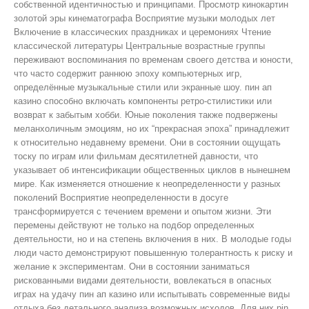
собственной идентичностью и принципами. Просмотр кинокартин
золотой эры кинематографа Восприятие музыки молодых лет
Включение в классических праздниках и церемониях Чтение
классической литературы Центральные возрастные группы
переживают воспоминания по временам своего детства и юности,
что часто содержит раннюю эпоху компьютерных игр,
определённые музыкальные стили или экранные шоу. пин ап
казино способно включать компоненты ретро-стилистики или
возврат к забытым хобби. Юные поколения также подвержены
меланхоличным эмоциям, но их “прекрасная эпоха” принадлежит
к относительно недавнему времени. Они в состоянии ощущать
тоску по играм или фильмам десятилетней давности, что
указывает об интенсификации общественных циклов в нынешнем
мире. Как изменяется отношение к неопределенности у разных
поколений Восприятие неопределенности в досуге
трансформируется с течением времени и опытом жизни. Эти
перемены действуют не только на подбор определенных
деятельности, но и на степень включения в них. В молодые годы
люди часто демонстрируют повышенную толерантность к риску и
желание к экспериментам. Они в состоянии заниматься
рискованными видами деятельности, вовлекаться в опасных
играх на удачу пин ап казино или испытывать современные виды
отдыха без детального анализа возможных исходов. Для них pin