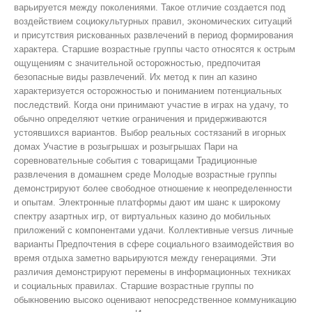
варьируется между поколениями. Такое отличие создается под
воздействием социокультурных правил, экономических ситуаций
и присутствия рискованных развлечений в период формирования
характера. Старшие возрастные группы часто относятся к острым
ощущениям с значительной осторожностью, предпочитая
безопасные виды развлечений. Их метод к пин ап казино
характеризуется осторожностью и пониманием потенциальных
последствий. Когда они принимают участие в играх на удачу, то
обычно определяют четкие ограничения и придерживаются
устоявшихся вариантов. Выбор реальных состязаний в игорных
домах Участие в розыгрышах и розыгрышах Пари на
соревновательные события с товарищами Традиционные
развлечения в домашнем среде Молодые возрастные группы
демонстрируют более свободное отношение к неопределенности
и опытам. Электронные платформы дают им шанс к широкому
спектру азартных игр, от виртуальных казино до мобильных
приложений с компонентами удачи. Коллективные versus личные
варианты Предпочтения в сфере социального взаимодействия во
время отдыха заметно варьируются между генерациями. Эти
различия демонстрируют перемены в информационных техниках
и социальных правилах. Старшие возрастные группы по
обыкновению высоко оценивают непосредственное коммуникацию