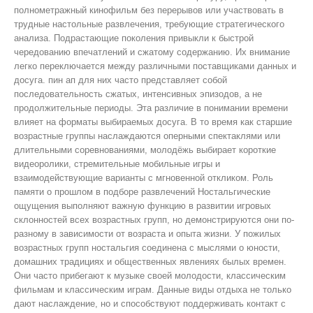
полнометражный кинофильм без перерывов или участвовать в
трудные настольные развлечения, требующие стратегического
анализа. Подрастающие поколения привыкли к быстрой
чередованию впечатлений и сжатому содержанию. Их внимание
легко переключается между различными поставщиками данных и
досуга. пин ап для них часто представляет собой
последовательность сжатых, интенсивных эпизодов, а не
продолжительные периоды. Эта различие в понимании времени
влияет на форматы выбираемых досуга. В то время как старшие
возрастные группы наслаждаются оперными спектаклями или
длительными соревнованиями, молодёжь выбирает короткие
видеоролики, стремительные мобильные игры и
взаимодействующие варианты с мгновенной откликом. Роль
памяти о прошлом в подборе развлечений Ностальгические
ощущения выполняют важную функцию в развитии игровых
склонностей всех возрастных групп, но демонстрируются они по-
разному в зависимости от возраста и опыта жизни. У пожилых
возрастных групп ностальгия соединена с мыслями о юности,
домашних традициях и общественных явлениях былых времен.
Они часто прибегают к музыке своей молодости, классическим
фильмам и классическим играм. Данные виды отдыха не только
дают наслаждение, но и способствуют поддерживать контакт с