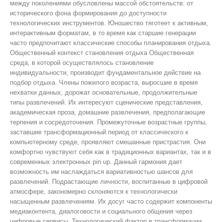
между поколениями обусловлены массой обстоятельств: от
исторического фона формирования до доступности
технологических инструментов. Юношество тяготеет к активным,
интерактивным форматам, в то время как старшие генерации
часто предпочитают классические способы планирования отдыха.
Общественный контекст становления отдыха Общественная
среда, в которой осуществлялось становление
индивидуальности, производит фундаментальное действие на
подбор отдыха. Члены пожилого возраста, выросшие в время
нехватки данных, дорожат основательные, продолжительные
типы развлечений. Их интересуют сценические представления,
академическая проза, домашние развлечения, предполагающие
терпения и сосредоточения. Промежуточные возрастные группы,
заставшие трансформационный период от классического к
компьютерному среде, проявляют смешанные пристрастия. Они
комфортно чувствуют себя как в традиционных вариантах, так и в
современных электронных pin up. Данный гармония дает
возможность им наслаждаться вариативностью шансов для
развлечений. Подрастающие личности, воспитанные в цифровой
атмосфере, закономерно склоняются к технологически
насыщенным развлечениям. Их досуг часто содержит компоненты
медиаконтента, диалоговости и социального общения через
цифровые сервисы. Технологический фактор в трансформации