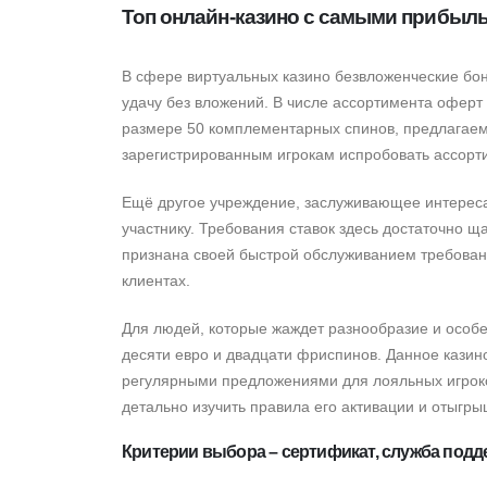
Топ онлайн-казино с самыми прибыл
В сфере виртуальных казино безвложенческие бо
удачу без вложений. В числе ассортимента оферт
размере 50 комплементарных спинов, предлагаемы
зарегистрированным игрокам испробовать ассортим
Ещё другое учреждение, заслуживающее интереса
участнику. Требования ставок здесь достаточно ща
признана своей быстрой обслуживанием требовани
клиентах.
Для людей, которые жаждет разнообразие и особе
десяти евро и двадцати фриспинов. Данное казин
регулярными предложениями для лояльных игроко
детально изучить правила его активации и отыгр
Критерии выбора – сертификат, служба подд