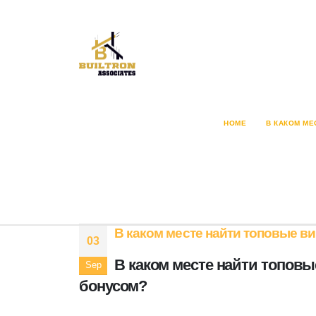
HOME
В КАКОМ МЕ
В К
В каком месте на
В каком месте найти топовые в
03
В каком месте найти топов
Sep
бонусом?