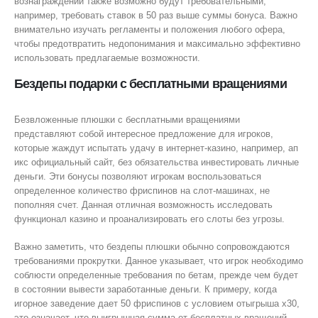
вознаграждений также возможно будут требовательными,
например, требовать ставок в 50 раз выше суммы бонуса. Важно
внимательно изучать регламенты и положения любого офера,
чтобы предотвратить недопонимания и максимально эффективно
использовать предлагаемые возможности.
Бездепы подарки с бесплатными вращениями
Безвложенные плюшки с бесплатными вращениями
представляют собой интересное предложение для игроков,
которые жаждут испытать удачу в интернет-казино, например, ап
икс официальный сайт, без обязательства инвестировать личные
деньги. Эти бонусы позволяют игрокам воспользоваться
определенное количество фриспинов на слот-машинах, не
пополняя счет. Данная отличная возможность исследовать
функционал казино и проанализировать его слоты без угрозы.
Важно заметить, что бездепы плюшки обычно сопровождаются
требованиями прокрутки. Данное указывает, что игрок необходимо
соблюсти определенные требования по бетам, прежде чем будет
в состоянии вывести заработанные деньги. К примеру, когда
игорное заведение дает 50 фриспинов с условием отыгрыша x30,
это означает, что выигрышная сумма от бесплатных вращений