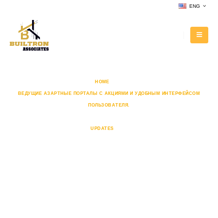
ENG
HOME
ВЕДУЩИЕ АЗАРТНЫЕ ПОРТАЛЫ С АКЦИЯМИ И УДОБНЫМ ИНТЕРФЕЙСОМ
ПОЛЬЗОВАТЕЛЯ.
UPDATES
ВЕДУЩИЕ АЗАРТНЫЕ ПОРТАЛЫ С АКЦИЯМИ И УДОБНЫМ ИНТЕРФЕЙСОМ
ПОЛЬЗОВАТЕЛЯ.
Ведущие азартные порталы с
акциями и удобным интерфейсом
пользователя.