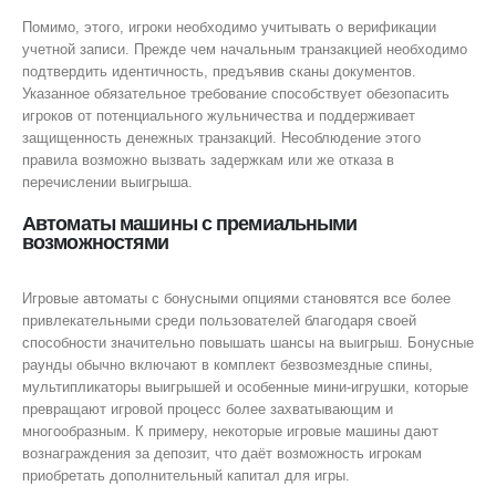
Помимо, этого, игроки необходимо учитывать о верификации
учетной записи. Прежде чем начальным транзакцией необходимо
подтвердить идентичность, предъявив сканы документов.
Указанное обязательное требование способствует обезопасить
игроков от потенциального жульничества и поддерживает
защищенность денежных транзакций. Несоблюдение этого
правила возможно вызвать задержкам или же отказа в
перечислении выигрыша.
Автоматы машины с премиальными
возможностями
Игровые автоматы с бонусными опциями становятся все более
привлекательными среди пользователей благодаря своей
способности значительно повышать шансы на выигрыш. Бонусные
раунды обычно включают в комплект безвозмездные спины,
мультипликаторы выигрышей и особенные мини-игрушки, которые
превращают игровой процесс более захватывающим и
многообразным. К примеру, некоторые игровые машины дают
вознаграждения за депозит, что даёт возможность игрокам
приобретать дополнительный капитал для игры.