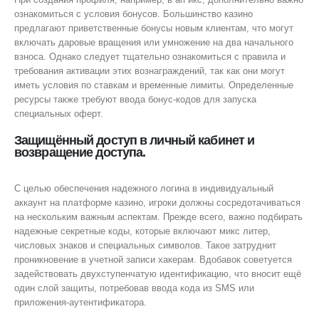
ознакомиться с условия бонусов. Большинство казино
предлагают приветственные бонусы новым клиентам, что могут
включать даровые вращения или умножение на два начального
взноса. Однако следует тщательно ознакомиться с правила и
требования активации этих вознаграждений, так как они могут
иметь условия по ставкам и временные лимиты. Определенные
ресурсы также требуют ввода бонус-кодов для запуска
специальных оферт.
Защищённый доступ в личный кабинет и
возвращение доступа.
С целью обеспечения надежного логина в индивидуальный
аккаунт на платформе казино, игроки должны сосредотачиваться
на нескольким важным аспектам. Прежде всего, важно подбирать
надежные секретные коды, которые включают микс литер,
числовых знаков и специальных символов. Такое затруднит
проникновение в учетной записи хакерам. Вдобавок советуется
задействовать двухступенчатую идентификацию, что вносит ещё
один слой защиты, потребовав ввода кода из SMS или
приложения-аутентификатора.