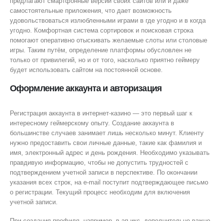
предлагают смартфонные версии своих сайтов или и даже
самостоятельные приложения, что дает возможность
удовольствоваться излюбленными играми в где угодно и в когда
угодно. Комфортная система сортировок и поисковая строка
помогают оперативно отыскивать желаемые слоты или столовые
игры. Таким путём, определение платформы обусловлен не
только от привилегий, но и от того, насколько приятно геймеру
будет использовать сайтом на постоянной основе.
Оформление аккаунта и авторизация
Регистрация аккаунта в интернет-казино — это первый шаг к
интересному геймерскому опыту. Создание аккаунта в
большинстве случаев занимает лишь несколько минут. Клиенту
нужно предоставить свои личные данные, такие как фамилия и
имя, электронный адрес и день рождения. Необходимо указывать
правдивую информацию, чтобы не допустить трудностей с
подтверждением учетной записи в перспективе. По окончании
указания всех строк, на e-mail поступит подтверждающее письмо
о регистрации. Текущий процесс необходим для включения
учетной записи.
При создания профиля, например, в ап икс, дополнительно важно