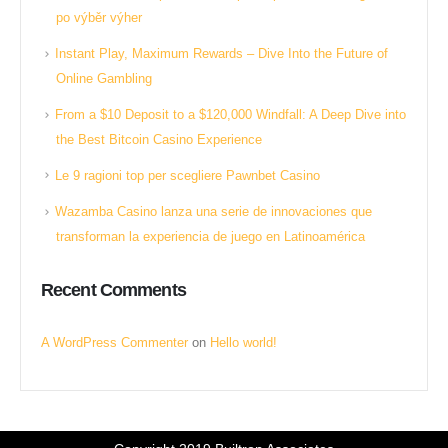
po výběr výher
Instant Play, Maximum Rewards – Dive Into the Future of
Online Gambling
From a $10 Deposit to a $120,000 Windfall: A Deep Dive into
the Best Bitcoin Casino Experience
Le 9 ragioni top per scegliere Pawnbet Casino
Wazamba Casino lanza una serie de innovaciones que
transforman la experiencia de juego en Latinoamérica
Recent Comments
A WordPress Commenter
on
Hello world!