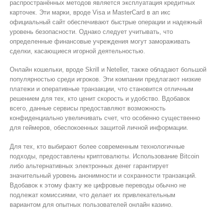
распространённых методов является эксплуатация кредитных
карточек. Эти марки, вроде Visa и MasterCard в ап икс
официальный сайт обеспечивают быстрые операции и надежный
уровень безопасности. Однако следует учитывать, что
определенные финансовые учреждения могут замораживать
сделки, касающиеся игорной деятельностью.
Онлайн кошельки, вроде Skrill и Neteller, также обладают большой
популярностью среди игроков. Эти компании предлагают низкие
платежи и оперативные транзакции, что становится отличным
решением для тех, кто ценит скорость и удобство. Вдобавок
всего, данные сервисы предоставляют возможность
конфиденциально увеличивать счет, что особенно существенно
для геймеров, обеспокоенных защитой личной информации.
Для тех, кто выбирают более современным технологичные
подходы, предоставлены криптовалюты. Использование Bitcoin
либо альтернативных электронных денег гарантирует
значительный уровень анонимности и сохранности транзакций.
Вдобавок к этому факту же цифровые переводы обычно не
подлежат комиссиями, что делает их привлекательным
вариантом для опытных пользователей онлайн казино.