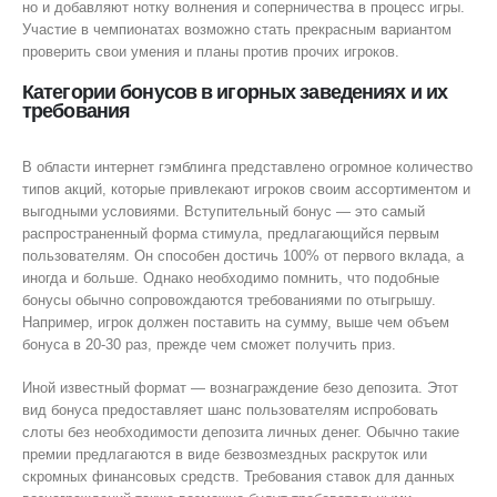
но и добавляют нотку волнения и соперничества в процесс игры.
Участие в чемпионатах возможно стать прекрасным вариантом
проверить свои умения и планы против прочих игроков.
Категории бонусов в игорных заведениях и их
требования
В области интернет гэмблинга представлено огромное количество
типов акций, которые привлекают игроков своим ассортиментом и
выгодными условиями. Вступительный бонус — это самый
распространенный форма стимула, предлагающийся первым
пользователям. Он способен достичь 100% от первого вклада, а
иногда и больше. Однако необходимо помнить, что подобные
бонусы обычно сопровождаются требованиями по отыгрышу.
Например, игрок должен поставить на сумму, выше чем объем
бонуса в 20-30 раз, прежде чем сможет получить приз.
Иной известный формат — вознаграждение безо депозита. Этот
вид бонуса предоставляет шанс пользователям испробовать
слоты без необходимости депозита личных денег. Обычно такие
премии предлагаются в виде безвозмездных раскруток или
скромных финансовых средств. Требования ставок для данных