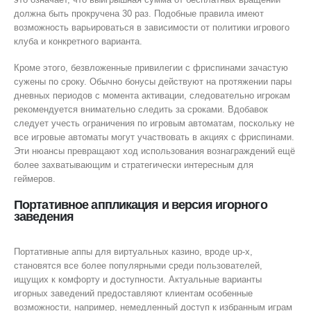
должна быть прокручена 30 раз. Подобные правила имеют
возможность варьироваться в зависимости от политики игрового
клуба и конкретного варианта.
Кроме этого, безвложенные привилегии с фриспинами зачастую
сужены по сроку. Обычно бонусы действуют на протяжении пары
дневных периодов с момента активации, следовательно игрокам
рекомендуется внимательно следить за сроками. Вдобавок
следует учесть ограничения по игровым автоматам, поскольку не
все игровые автоматы могут участвовать в акциях с фриспинами.
Эти нюансы превращают ход использования вознаграждений ещё
более захватывающим и стратегически интересным для
геймеров.
Портативное аппликация и версия игорного
заведения
Портативные аппы для виртуальных казино, вроде up-x,
становятся все более популярными среди пользователей,
ищущих к комфорту и доступности. Актуальные варианты
игорных заведений предоставляют клиентам особенные
возможности, например, немедленный доступ к избранным играм