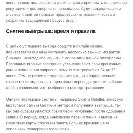
пополнением пользователи должны также принимать во внимание
репутацию и достоверность провайдера. Аудит аккредитации и
отзывов клиентов поможет предотвратить мошенничества и
сохранить защищённый процесс игры.
Снятие выигрыша: время и правила
С целью успешного вывода средств в онлайн казино,
пользователи обязаны учитывать несколько важных моментов.
Сначала, необходимо изучить с условиями данной платформы.
Различные игорные заведения устанавливают свои временные
рамки исполнения запросов: обычно это требует от 24 до 72
часов. Тем не менее следует упомянуть, что определенные
казино могут задерживать денежные переводы до пяти рабочих
дней в зависимости от выбранного метода транзакции.
Онлайн платежные системы, например Skrill и Neteller, зачастую
выступают самым быстрым методом получения выигрыша, так
как они обрабатываются практически мгновенно после одобрения
заявки. В период, когда банковские перечисления и вывод на
кредитные карты способны занять больше времени из-за
усиленных проверок безопасности.