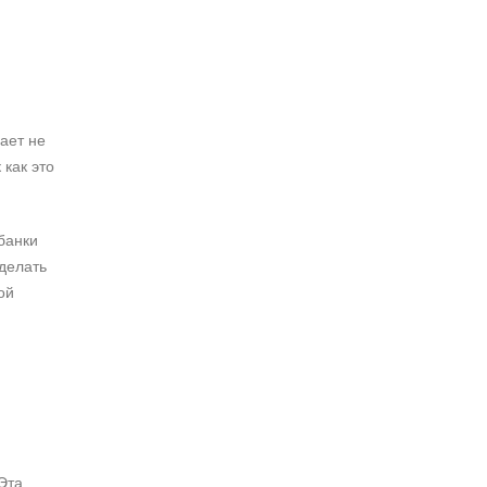
ает не
 как это
банки
 делать
ой
Эта