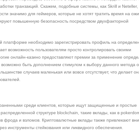
отки транзакций. Скажем, подобные системы, как Skrill и Neteller,
сти значимо для геймеров, которые не хотят тратить время на ож
тируют повышенную безопасность посредством двухфакторной
вой платформе необходимо зарегистрировать профиль на определе
 дает возможность пользователям просто контролировать своими
многие онлайн-казино предоставляют премии за применение опред
о возможно быть дополнением стимулом к выбору данного метода 
ольшинстве случаев маленькая или вовсе отсутствует, что делает о
ователей.
страненными среди клиентов, которые ищут защищенные и простые
аспределенной структуре blockchain, такие вклады, как в pokerdo
в фрода и взломов. Криптовалютные вклады также привлекают вн
рез инструменты стейкования или ликвидного обеспечения.