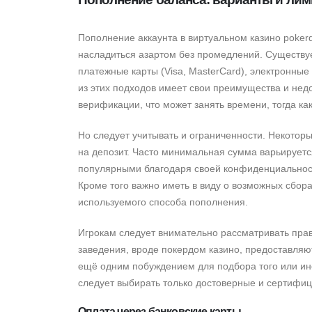
Пополнение аккаунта в виртуальном казино poke
насладиться азартом без промедлений. Существу
платежные карты (Visa, MasterCard), электронные к
из этих подходов имеет свои преимущества и нед
верификации, что может занять времени, тогда к
Но следует учитывать и ограниченности. Некото
на депозит. Часто минимальная сумма варьируется
популярными благодаря своей конфиденциальност
Кроме того важно иметь в виду о возможных сборах
используемого способа пополнения.
Игрокам следует внимательно рассматривать пра
заведения, вроде покердом казино, предоставляю
ещё одним побуждением для подбора того или ин
следует выбирать только достоверные и сертифи
Оплата через банковские карты