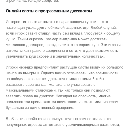
игрой на настоящие средства.
Онлайн слоты с прогрессивным джекпотом
Интернет игровые автоматы с нарастающим кушом — это
настоящая удача для любителей азартных игр. Любой случай,
если игрок ставит ставку, часть сей вклада плюсуется к общему
кушю. Таким образом, размер выигрыша может достигать
миллионов долларов, прежде чем кто-то сорвет куш. Эти игровые
автоматы как правило соединены в сети, что дает возможность
увеличивать куш скорее и в значительных количествах.
Игроки нередко предпочитают растущие слоты ввиду их большого
шанса на выигрыш. Однако важно осознавать, что возможности
на победу сохраняются достаточно маленькими. Чтобы
расширить свои шансы, желательно участвовать с
максимальными ставочками, так как только они позволяют
заявлять права на джекпот. Невзирая на опасность, многие
пользователи привлекаются возможностью стать миллионером
буквально за единственный вращение.
В области онлайн-казино присутствует огромное количество
популярных игровых автоматов с увеличивающимся джекпотом,