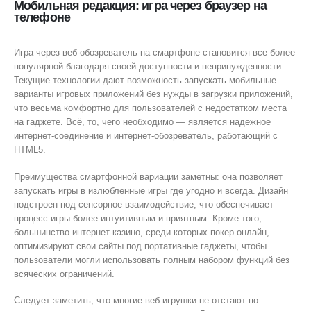
Мобильная редакция: игра через браузер на
телефоне
Игра через веб-обозреватель на смартфоне становится все более
популярной благодаря своей доступности и непринужденности.
Текущие технологии дают возможность запускать мобильные
варианты игровых приложений без нужды в загрузки приложений,
что весьма комфортно для пользователей с недостатком места
на гаджете. Всё, то, чего необходимо — является надежное
интернет-соединение и интернет-обозреватель, работающий с
HTML5.
Преимущества смартфонной вариации заметны: она позволяет
запускать игры в излюбленные игры где угодно и всегда. Дизайн
подстроен под сенсорное взаимодействие, что обеспечивает
процесс игры более интуитивным и приятным. Кроме того,
большинство интернет-казино, среди которых покер онлайн,
оптимизируют свои сайты под портативные гаджеты, чтобы
пользователи могли использовать полным набором функций без
всяческих ограничений.
Следует заметить, что многие веб игрушки не отстают по