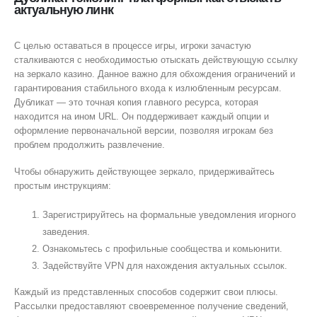
актуальную линк
С целью оставаться в процессе игры, игроки зачастую
сталкиваются с необходимостью отыскать действующую ссылку
на зеркало казино. Данное важно для обхождения ограничений и
гарантирования стабильного входа к излюбленным ресурсам.
Дубликат — это точная копия главного ресурса, которая
находится на ином URL. Он поддерживает каждый опции и
оформление первоначальной версии, позволяя игрокам без
проблем продолжить развлечение.
Чтобы обнаружить действующее зеркало, придерживайтесь
простым инструкциям:
Зарегистрируйтесь на формальные уведомления игорного
заведения.
Ознакомьтесь с профильные сообщества и комьюнити.
Задействуйте VPN для нахождения актуальных ссылок.
Каждый из представленных способов содержит свои плюсы.
Рассылки предоставляют своевременное получение сведений,