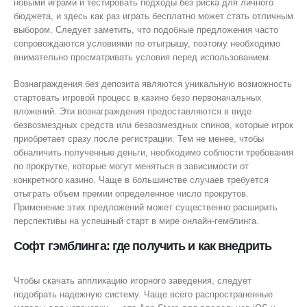
новыми играми и тестировать подходы без риска для личного
бюджета, и здесь как раз играть бесплатно может стать отличным
выбором. Следует заметить, что подобные предложения часто
сопровождаются условиями по отыгрышу, поэтому необходимо
внимательно просматривать условия перед использованием.
Вознаграждения без депозита являются уникальную возможность
стартовать игровой процесс в казино безо первоначальных
вложений. Эти вознаграждения предоставляются в виде
безвозмездных средств или безвозмездных спинов, которые игрок
приобретает сразу после регистрации. Тем не менее, чтобы
обналичить полученные деньги, необходимо соблюсти требования
по прокрутке, которые могут меняться в зависимости от
конкретного казино. Чаще в большинстве случаев требуется
отыграть объем премии определенное число прокрутов.
Применение этих предложений может существенно расширить
перспективы на успешный старт в мире онлайн-гемблинга.
Софт гэмблинга: где получить и как внедрить
Чтобы скачать аппликацию игорного заведения, следует
подобрать надежную систему. Чаще всего распространенные