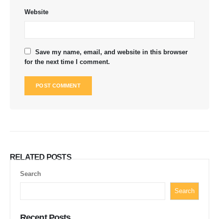
Website
Save my name, email, and website in this browser
for the next time I comment.
RELATED
POSTS
Search
Search
Recent Posts