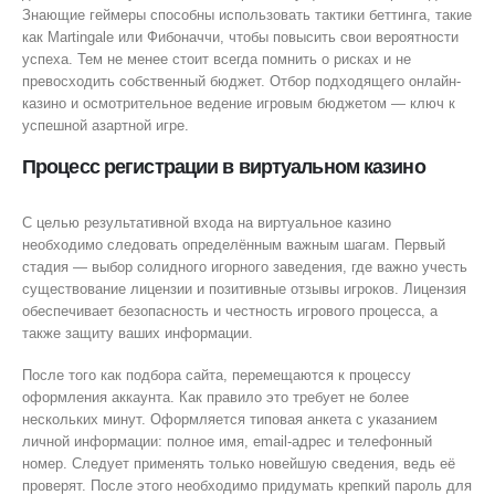
Знающие геймеры способны использовать тактики беттинга, такие
как Martingale или Фибоначчи, чтобы повысить свои вероятности
успеха. Тем не менее стоит всегда помнить о рисках и не
превосходить собственный бюджет. Отбор подходящего онлайн-
казино и осмотрительное ведение игровым бюджетом — ключ к
успешной азартной игре.
Процесс регистрации в виртуальном казино
С целью результативной входа на виртуальное казино
необходимо следовать определённым важным шагам. Первый
стадия — выбор солидного игорного заведения, где важно учесть
существование лицензии и позитивные отзывы игроков. Лицензия
обеспечивает безопасность и честность игрового процесса, а
также защиту ваших информации.
После того как подбора сайта, перемещаются к процессу
оформления аккаунта. Как правило это требует не более
нескольких минут. Оформляется типовая анкета с указанием
личной информации: полное имя, email-адрес и телефонный
номер. Следует применять только новейшую сведения, ведь её
проверят. После этого необходимо придумать крепкий пароль для