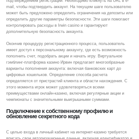
подтверждением регистрации. Необходимо кликнуть на URL в e-
mail, чтобы подтвердить аккаунт. На текущем шаге пользователю
может быть предложено определить ограничения на депозиты или
определить другие параметры безопасности. Эти шаги помогают
контролировать расходы в Irwin casino и гарантируют
дополнительную безопасность аккаунта.
Окончив процедуру регистрационного процесса, пользователь
имеет доступ к персональному аккаунту, где есть возможность
пополнить счет, подобрать акции и начать игру. Виртуальное
гэмблинг-платформа казино Ирвин предлагает многообразные
варианты пополнения аккаунта: включая банковских карт до
цифровых кошельков. Определение способа расчета
определяется от пристрастий клиента и области нахождения. С
этого момента игрок может удовлетворяться всеми
преимуществами онлайн-казино, включая регулярные акции и
чемпионаты с значительными выигрышными суммами.
Подключение к собственному профилю и
обновление секретного кода
С целью входа в личный кабинет на интернет-казино требуется
вписать свои авторизационные данные, включая идентификатор и