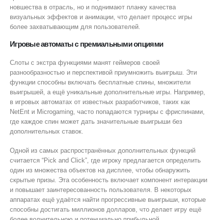
новшества в отрасль, но и поднимают планку качества
визуальных эффектов и анимации, что делает процесс игры
более захватывающим для пользователей.
Игровые автоматы с премиальными опциями
Слоты с экстра функциями манят геймеров своей
разнообразностью и перспективой приумножить выигрыш. Эти
функции способны включать бесплатные спины, множители
выигрышей, а ещё уникальные дополнительные игры. Например,
в игровых автоматах от известных разработчиков, таких как
NetEnt и Microgaming, часто попадаются турниры с фриспинами,
где каждое спин может дать значительные выигрыши без
дополнительных ставок.
Одной из самых распространённых дополнительных функций
считается “Pick and Click”, где игроку предлагается определить
один из множества объектов на дисплее, чтобы обнаружить
скрытые призы. Эта особенность включает компонент интеракции
и повышает заинтересованность пользователя. В некоторых
аппаратах ещё удаётся найти прогрессивные выигрыши, которые
способны достигать миллионов долларов, что делает игру ещё
более волнительною и потенциально прибыльной.