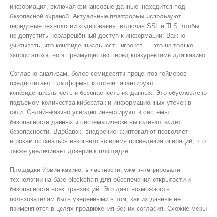
информация, включая финансовые данные, находится под
безопасной охраной. Актуальные платформы используют
передовые технологии кодирования, включая SSL и TLS, чтобы
не допустить неразрешённый доступ к информации. Важно
учитывать, что конфиденциальность игроков — это не только
запрос эпохи, но и преимущество перед конкурентами для казино.
Согласно анализам, более семидесяти процентов геймеров
предпочитают платформы, которые гарантируют
конфиденциальность и безопасность их данных. Это обусловлено
подъемом количества кибератак и информационных утечек в
сети. Онлайн-казино усердно инвестируют в системы
безопасности данных и систематически выполняют аудит
безопасности. Вдобавок, внедрение криптовалют позволяет
игрокам оставаться инкогнито во время проведения операций, что
также увеличивает доверие к площадке.
Площадки Ирвин казино, в частности, уже интегрировали
технологии на базе blockchain для обеспечения открытости и
безопасности всех транзакций. Это дает возможность
пользователям быть уверенными в том, как их данные не
применяются в целях продвижения без их согласия. Схожие меры