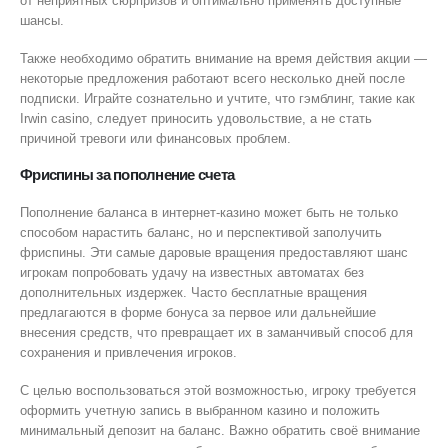
от неприятных сюрпризов и оптимально применять доступные
шансы.
Также необходимо обратить внимание на время действия акции —
некоторые предложения работают всего несколько дней после
подписки. Играйте сознательно и учтите, что гэмблинг, такие как
Irwin casino, следует приносить удовольствие, а не стать
причиной тревоги или финансовых проблем.
Фриспины за пополнение счета
Пополнение баланса в интернет-казино может быть не только
способом нарастить баланс, но и перспективой заполучить
фриспины. Эти самые даровые вращения предоставляют шанс
игрокам попробовать удачу на известных автоматах без
дополнительных издержек. Часто бесплатные вращения
предлагаются в форме бонуса за первое или дальнейшие
внесения средств, что превращает их в заманчивый способ для
сохранения и привлечения игроков.
С целью воспользоваться этой возможностью, игроку требуется
оформить учетную запись в выбранном казино и положить
минимальный депозит на баланс. Важно обратить своё внимание