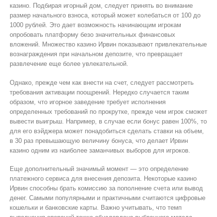
казино. Подбирая игорный дом, следует принять во внимание
размер начального взноса, который может колебаться от 100 до
1000 рублей. Это дает возможность начинающим игрокам
опробовать платформу безо значительных финансовых
вложений. Множество казино Ирвин показывают привлекательные
вознаграждения при начальном депозите, что превращает
развлечение еще более увлекательной.
Однако, прежде чем как внести на счет, следует рассмотреть
требования активации поощрений. Нередко случается таким
образом, что игорное заведение требует исполнения
определенных требований по прокрутке, прежде чем игрок сможет
вывести выигрыш. Например, в случае если бонус равен 100%, то
для его вэйджера может понадобиться сделать ставки на объем,
в 30 раз превышающую величину бонуса, что делает Ирвин
казино одним из наиболее заманчивых выборов для игроков.
Еще дополнительный значимый момент — это определение
платежного сервиса для внесения депозита. Некоторые казино
Ирвин способны брать комиссию за пополнение счета или вывод
денег. Самыми популярными и практичными считаются цифровые
кошельки и банковские карты. Важно учитывать, что темп