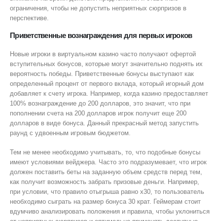
ограничения, чтобы не допустить неприятных сюрпризов в
перспективе.
Приветственные вознаграждения для первых игроков
Новые игроки в виртуальном казино часто получают офертой
вступительных бонусов, которые могут значительно поднять их
вероятность победы. Приветственные бонусы выступают как
определенный процент от первого вклада, который игорный дом
добавляет к счету игрока. Например, когда казино предоставляет
100% вознаграждение до 200 долларов, это значит, что при
пополнении счета на 200 долларов игрок получит еще 200
долларов в виде бонуса. Данный прекрасный метод запустить
раунд с удвоенным игровым бюджетом.
Тем не менее необходимо учитывать, то, что подобные бонусы
имеют условиями вейджера. Часто это подразумевает, что игрок
должен поставить беты на заданную объем средств перед тем,
как получит возможность забрать призовые деньги. Например,
при условии, что правило отыгрыша равно x30, то пользователь
необходимо сыграть на размер бонуса 30 крат. Геймерам стоит
вдумчиво анализировать положения и правила, чтобы уклониться