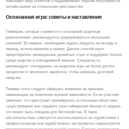
повышают веру клиентов и поддерживают подъем популярности
онлайн-казино на глобальном пространстве.
Осознанная игра: советы и наставления
Геймерам, которые стремятся к осознанной азартным
развлечениям, рекомендуется придерживаться нескольких
указаний. Во-первых, необходимо задать пределы на вклады и
период, использованное в казино. Данное способствует
предотвратить неожиданных денежных утрат и поддержит баланс
среди азартом и повседневной жизнью. Специалисты
рекомендуют откладывать на азартные игры не более десяти
процентов от месячного заработка, чтобы избежать долговой
нагрузки.
Помимо этого следует обращать внимание на признаки,
намекающие на появление игровой зависимости. Если участник
замечает, что приступает пренебрегать остальными областями
существования или скрывать свои геймерские обычаи от родных,
это может быть поводом для беспокойства. В таких
обстоятельствах советуется воспользоваться за содействием к
профессионалам или задействовать инструменты самоконтроля,