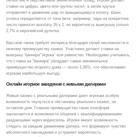
легкостью и перспективой значительных побед. Игроки делают
ставки на цифры, цвета или группы чисел, а затем крупье
отправляет в движение шар по вращающемуся колесу. Шанс
успеха определяется от типа бета: например, пари на конкретное
число приносит выплату 35 к 1, но вероятность выигрыша только
2,7% в европейской рулетке.
Baccarat также требует интереса благодаря своей несложности и
низкому преимуществу казино. Участники делают ставки на
выигрыш “банкира””игрока” или равенство. Необходимо учитывать,
что ставки на “банкира” обладают самое минимальное
преимущество игорного дома — около 1,06%, что обеспечивает
игрокам наибольшую выгоду.
Онлайн игорное заведение с живыми дилерами
Живые казино с реальными дилерами дают игрокам особую
возможность окунуться в обстановку реального казино, не
оставляя дом. Главное преимущество таких платформ
заключается в возможности общения с квалифицированными
раздающими через видеосвязь. Игроки имеют возможность
следить за каждым движением дилера, что формирует чувство
абсолютного нахождения и устраняет вероятность