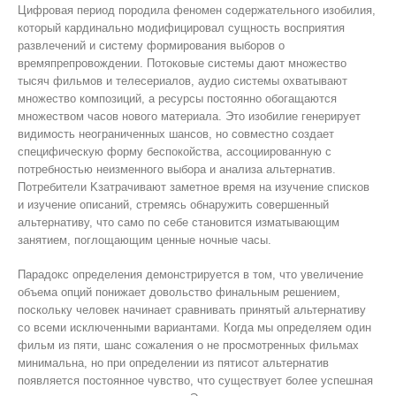
Цифровая период породила феномен содержательного изобилия,
который кардинально модифицировал сущность восприятия
развлечений и систему формирования выборов о
времяпрепровождении. Потоковые системы дают множество
тысяч фильмов и телесериалов, аудио системы охватывают
множество композиций, а ресурсы постоянно обогащаются
множеством часов нового материала. Это изобилие генерирует
видимость неограниченных шансов, но совместно создает
специфическую форму беспокойства, ассоциированную с
потребностью неизменного выбора и анализа альтернатив.
Потребители Kзатрачивают заметное время на изучение списков
и изучение описаний, стремясь обнаружить совершенный
альтернативу, что само по себе становится изматывающим
занятием, поглощающим ценные ночные часы.
Парадокс определения демонстрируется в том, что увеличение
объема опций понижает довольство финальным решением,
поскольку человек начинает сравнивать принятый альтернативу
со всеми исключенными вариантами. Когда мы определяем один
фильм из пяти, шанс сожаления о не просмотренных фильмах
минимальна, но при определении из пятисот альтернатив
появляется постоянное чувство, что существует более успешная