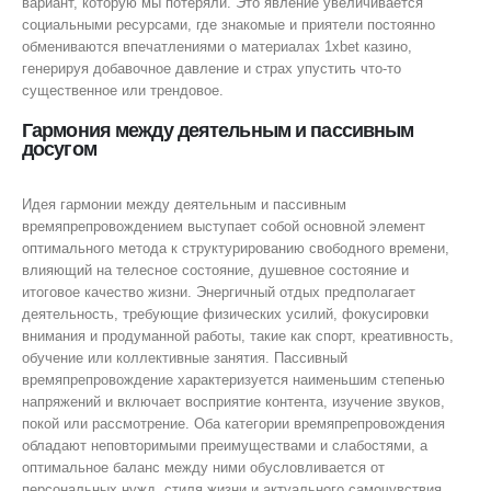
вариант, которую мы потеряли. Это явление увеличивается
социальными ресурсами, где знакомые и приятели постоянно
обмениваются впечатлениями о материалах 1xbet казино,
генерируя добавочное давление и страх упустить что-то
существенное или трендовое.
Гармония между деятельным и пассивным
досугом
Идея гармонии между деятельным и пассивным
времяпрепровождением выступает собой основной элемент
оптимального метода к структурированию свободного времени,
влияющий на телесное состояние, душевное состояние и
итоговое качество жизни. Энергичный отдых предполагает
деятельность, требующие физических усилий, фокусировки
внимания и продуманной работы, такие как спорт, креативность,
обучение или коллективные занятия. Пассивный
времяпрепровождение характеризуется наименьшим степенью
напряжений и включает восприятие контента, изучение звуков,
покой или рассмотрение. Оба категории времяпрепровождения
обладают неповторимыми преимуществами и слабостями, а
оптимальное баланс между ними обусловливается от
персональных нужд, стиля жизни и актуального самочувствия