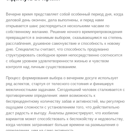
Вечерне время представляет собой особенный период дня, когда
деловой день окончен, дела выполнены, и перед нами
открывается шанс распорядиться несколькими часами по
собственному желанию. Решение ночного времяпрепровождения
превращается в значимым выбором, сказывающимся на степень
расслабления, душевное самочувствие и способность к новому
дню. Специалисты считают, что способность продуманно
структурировать свободное время непосредственно соотносится
с общим уровнем удовлетворенности жизнью и чувством
контроля над личным существованием.
Процесс формирования выбора о вечернем досуге использует
ряд аспектов, стартуя от телесного состояния и финишируя
межличностными задачами. Сегодняшний человек сталкивается с
противоречием определения: имея возможность к
беспрецедентному количеству забав и активностей, мы регулярно
ощущаем сложности с установлением того, что действительно
даст радость и выгоду. Анализы демонстрируют, что изобилие
вариантов может способствовать к беспокойству и недовольству,
когда человек затрачивает больше времени на размышления о
определении, чем на само активность.