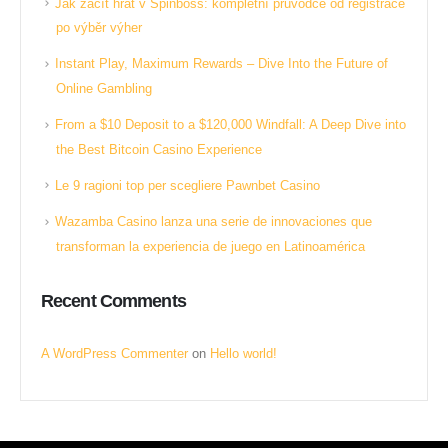
Jak začít hrát v Spinboss: kompletní průvodce od registrace
po výběr výher
Instant Play, Maximum Rewards – Dive Into the Future of
Online Gambling
From a $10 Deposit to a $120,000 Windfall: A Deep Dive into
the Best Bitcoin Casino Experience
Le 9 ragioni top per scegliere Pawnbet Casino
Wazamba Casino lanza una serie de innovaciones que
transforman la experiencia de juego en Latinoamérica
Recent Comments
A WordPress Commenter
on
Hello world!