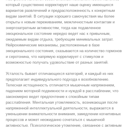
который существенно корректирует наше оценку имеющихся
вариантов развлечений и предрасположенность к конкретным
видам занятий. В ситуации хорошего самочувствия мы более
открыты к новым переживаниям, межличностным контактам и
энергозатратным активностям, тогда как подавленное
эмоциональное состояние нередко ведет нас к привычным,
ожидаемым видам отдыха, требующим минимальных затрат.
Нейрохимические механизмы, расположенные в базе
эмоционального состояния, сказываются на количество гормонов
и серотонина, что напрямую коррелирует с стимулом и
возможностью получать удовольствие от разных занятий.
Усталость бывает отличающихся категорий, и каждый из них
предполагает индивидуального подхода к возобновлению.
Телесная истощенность отличается мышечным напряжением,
падением моторной подвижности и нуждой в расслаблении, что
закономерно ведет предпочтение к спокойным типам
расслабления. Ментальная утомляемость, возникающая после
напряженной интеллектуальной деятельности, выражается в
уменьшении внимательности внимания, замедлении когнитивных
процессов и может неожиданно сочетаться с мышечной
активностью. Психологическое утомление, связанное с активным