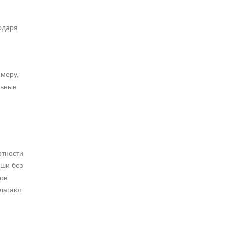
годаря
имеру,
льные
ртности
ыши без
ов
длагают