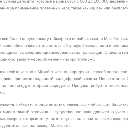
е суммы депозита, которые начинаются с 500 до 100 000 деревянн
ения за применение платежных карт, такие как кэшбэк или бесплат
 все более популярным у геймеров в онлайн казино и Максбет каз
Litecoin, обеспечивают значительный градус безопасности и аноним
окоящихся за конфиденциальностью своих транзакций. Сначала ге
бходимую валюту через обменник или криптобиржу.
в на сайте казино и Максбет казино, определить способ пополнени
сервис принимает заданный вид цифровой валюты. После этого ге
 на него следует отправить средства. Процесс требует от нескольк
ть.
ожность избежать многих лимитов, связанных с обычными банковс
их минимальный величина — существенное плюс для частых участн
ных юзеров, которые могут натолкнуться на значительными издерж
 депозита, как, например, Максслотс.