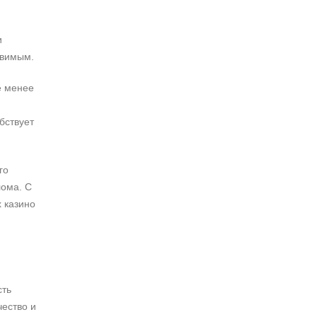
и
твимым.
е менее
бствует
го
лома. С
х казино
сть
чество и