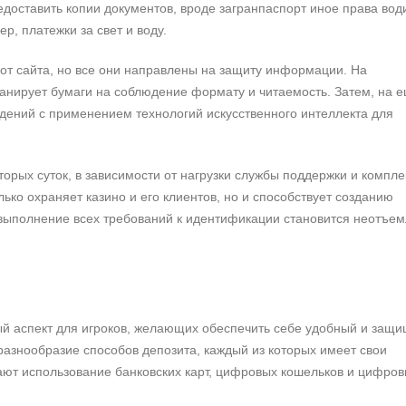
доставить копии документов, вроде загранпаспорт иное права води
, платежки за свет и воду.
от сайта, но все они направлены на защиту информации. На
анирует бумаги на соблюдение формату и читаемость. Затем, на 
дений с применением технологий искусственного интеллекта для
торых суток, в зависимости от нагрузки службы поддержки и компле
ько охраняет казино и его клиентов, но и способствует созданию
 выполнение всех требований к идентификации становится неотъе
ый аспект для игроков, желающих обеспечить себе удобный и защ
азнообразие способов депозита, каждый из которых имеет свои
ают использование банковских карт, цифровых кошельков и цифро