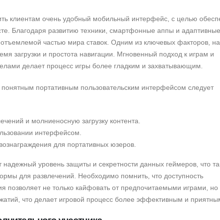
ть клиентам очень удобный мобильный интерфейс, с целью обесп
сте. Благодаря развитию техники, смартфонные аппы и адаптивны
неотъемлемой частью мира ставок. Одним из ключевых факторов, на
емя загрузки и простота навигации. Мгновенный подход к играм и
делами делает процесс игры более гладким и захватывающим.
 понятным портативным пользовательским интерфейсом следует
ечений и молниеносную загрузку контента.
ользовании интерфейсом.
 вознаграждения для портативных юзеров.
 надежный уровень защиты и секретности данных геймеров, что т
рмы для развлечений. Необходимо помнить, что доступность
я позволяет не только кайфовать от предпочитаемыми играми, но
жатий, что делает игровой процесс более эффективным и приятны