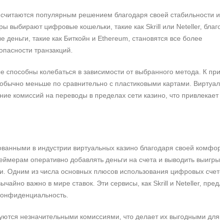
, считаются популярным решением благодаря своей стабильности и
ы выбирают цифровые кошельки, такие как Skrill или Neteller, бла
 деньги, такие как Биткойн и Ethereum, становятся все более
опасности транзакций.
е способны колебаться в зависимости от выбранного метода. К пр
обычно меньше по сравнительно с пластиковыми картами. Виртуа
ние комиссий на переводы в пределах сети казино, что привлекает
ванными в индустрии виртуальных казино благодаря своей комфо
еймерам оперативно добавлять деньги на счета и выводить выигр
. Одним из числа основных плюсов использования цифровых счет
чайно важно в мире ставок. Эти сервисы, как Skrill и Neteller, пре
конфиденциальность.
зуются незначительными комиссиями, что делает их выгодными для