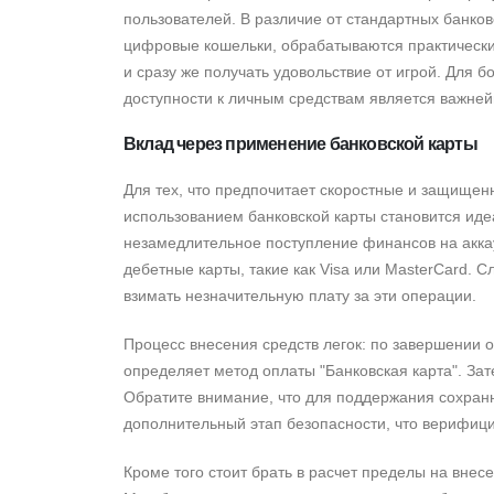
пользователей. В различие от стандартных банков
цифровые кошельки, обрабатываются практически 
и сразу же получать удовольствие от игрой. Для
доступности к личным средствам является важней
Вклад через применение банковской карты
Для тех, что предпочитает скоростные и защищен
использованием банковской карты становится и
незамедлительное поступление финансов на аккау
дебетные карты, такие как Visa или MasterCard. 
взимать незначительную плату за эти операции.
Процесс внесения средств легок: по завершении о
определяет метод оплаты "Банковская карта". Зат
Обратите внимание, что для поддержания сохранн
дополнительный этап безопасности, что верифиц
Кроме того стоит брать в расчет пределы на внес