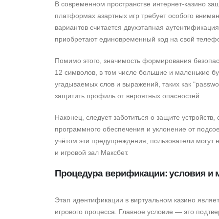
В современном пространстве интернет-казино за
платформах азартных игр требует особого внима
вариантов считается двухэтапная аутентификация 
приобретают единовременный код на свой телефон
Помимо этого, значимость формирования безопасн
12 символов, в том числе большие и маленькие б
угадываемых слов и выражений, таких как "passwo
защитить профиль от вероятных опасностей.
Наконец, следует заботиться о защите устройств, 
программного обеспечения и уклонение от подсоед
учётом эти предупреждения, пользователи могут н
и игровой зал Максбет.
Процедура верификации: условия и 
Этап идентификации в виртуальном казино являе
игрового процесса. Главное условие — это подтв