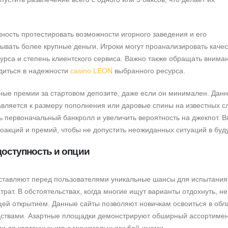
ность протестировать возможности игорного заведения и его
ывать более крупные деньги. Игроки могут проанализировать качес
урса и степень клиентского сервиса. Важно также обращать внима
диться в надежности
casino LEON
выбранного ресурса.
ные премии за стартовом депозите, даже если он минимален. Дан
вляется к размеру пополнения или даровые спины на известных сл
ь первоначальный банкролл и увеличить вероятность на джекпот. 
моакций и премий, чтобы не допустить неожиданных ситуаций в бу
доступность и опции
тавляют перед пользователями уникальные шансы для испытания
рат. В обстоятельствах, когда многие ищут варианты отдохнуть, не
щей открытием. Данные сайты позволяют новичкам освоиться в обл
редствами. Азартные площадки демонстрируют обширный ассортиме