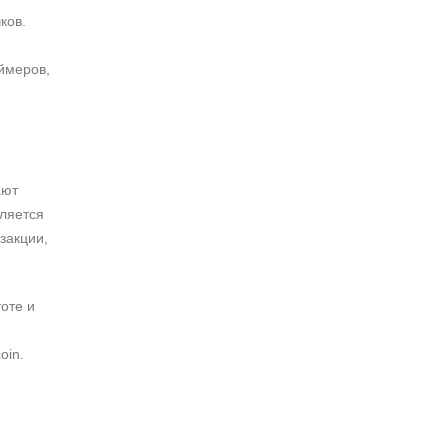
ков.
еймеров,
ают
вляется
закции,
тоте и
oin.