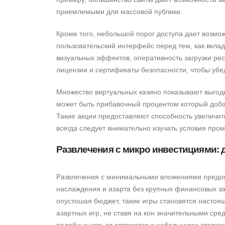
приемлемыми для массовой публики.
Кроме того, небольшой порог доступа дает возмож
пользовательский интерфейс перед тем, как вклад
визуальных эффектов, оперативность загрузки рес
лицензии и сертификаты безопасности, чтобы убе
Множество виртуальных казино показывают выгод
может быть прибавочный процентом который доба
Такие акции предоставляют способность увеличит
всегда следует внимательно изучать условия про
Развлечения с микро инвестициями: 
Развлечения с минимальными вложениями предос
наслаждения и азарта без крупных финансовых зат
опустошая бюджет, такие игры становятся настоя
азартных игр, не ставя на кон значительными с