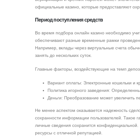
официальные казино, которые предоставляют охр
Период поступления средств
Во время подбора онлайн казино необходимо учи
обеспечивают разные временные рамки проведени
Например, вклады через виртуальные счета обычн
занять до нескольких суток.
Главные факторы, воздействующие на темп депоз
Вариант оплаты: Электронные кошельки и к
Политика игорного заведения: Определенны
Деньги: Преобразование может увеличить п
Не менее аспектом оказывается надежность сде
сохранности информации пользователей. Такое гар
личные сведения сохранится конфиденциальной.
ресурсы с отличной репутацией.