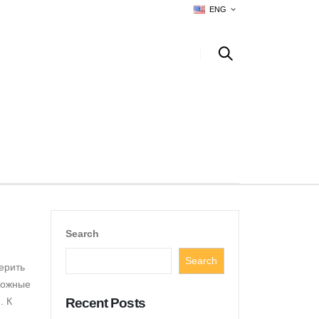
ENG
CLIENT REVIEWS
CONTACT US
АВЕДЕНИЕ С МИНИМАЛЬНЫМ ПОПОЛНЕНИЕМ
 пополнением
Search
Search
ерить
можные
. К
Recent Posts