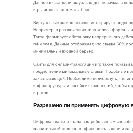
Данное в частности актуально для новичков в дел
игры игровые автоматы Леон.
Виртуальные казино активно интегрируют поддерж
Например, в развлечениях типа колеса фортуны ил
Такое формирует обстановку непрерывного дейст
геймплея. Данные отображает, что свыше 60% пол
минимальный входной барьер.
Сайты для онлайн-трансляций игр также показыв
предпочтение минимальные ставки. Подобные пре
захватывающей. Необходимо подчеркнуть, что инт
инфраструктуры и новейших технологий, чтобы г
игроков.
Разрешено ли применять цифровую в
Цифровая валюта стала востребованным способом
значительный степень конфиденциальности и защи