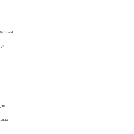
ервисы
гут
для
а
ьные