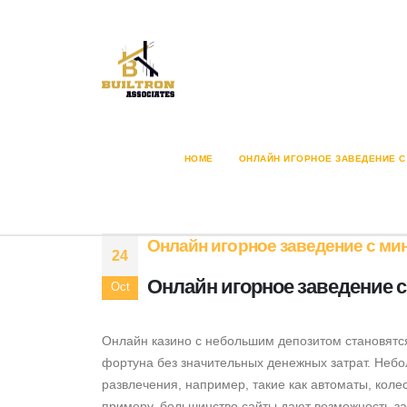
HOME
ОНЛАЙН ИГОРНОЕ ЗАВЕДЕНИЕ 
Онлайн игор
Онлайн игорное заведение с м
24
Онлайн игорное заведение
Oct
Онлайн казино с небольшим депозитом становятс
фортуна без значительных денежных затрат. Неб
развлечения, например, такие как автоматы, коле
примеру, большинство сайты дают возможность зап