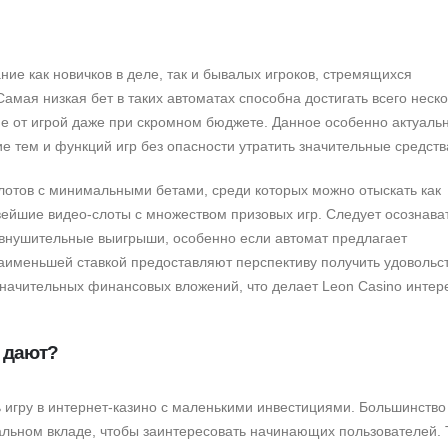
ие как новичков в деле, так и бывалых игроков, стремящихся
амая низкая бет в таких автоматах способна достигать всего неск
ие от игрой даже при скромном бюджете. Данное особенно актуаль
е тем и функций игр без опасности утратить значительные средств
лотов с минимальными бетами, среди которых можно отыскать как
вейшие видео-слоты с множеством призовых игр. Следует осознават
 внушительные выигрыши, особенно если автомат предлагает
аименьшей ставкой предоставляют перспективу получить удовольст
значительных финансовых вложений, что делает Leon Casino инте
 дают?
 игру в интернет-казино с маленькими инвестициями. Большинство
льном вкладе, чтобы заинтересовать начинающих пользователей. 