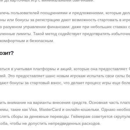
ми до карточных игр с минимальными бай-инами.
влечь пользователей поощрениями и предложениями, которые де
ы или бонусы за регистрацию дают возможность стартовать в игре
 о разумном управлении финансами: даже при небольших ставках 
вленные лимиты. Такой метод содействует предотвратить избыточн
о комфортным и безопасным.
озит?
ться в учитывая платформы и акций, которые она предоставляет.
лей. Это предоставляет шанс новым игрокам испытать свои силы б
ают бонусы за стартовый взнос, что делает процесс игры еще бол
ить внимание на варианты внесения средств. Основная часть пла
мы, такие как Visa, MasterCard и онлайн-кошельки. Однако необх
числять сборы за денежные переводы. Геймерам советуется скрупул
соба, чтобы не допустить непредвиденных расходов.