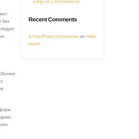
juego en Latinoamérica
лают
Recent Comments
 без
следует
ых
A WordPress Commenter
on
Hello
world!
 Обычно
ез
ее
тформ
одимо
езно