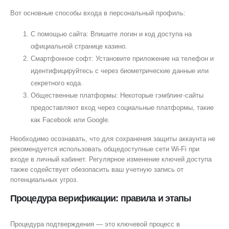
Вот основные способы входа в персональный профиль:
С помощью сайта: Впишите логин и код доступа на
официальной странице казино.
Смартфонное софт: Установите приложение на телефон и
идентифицируйтесь с через биометрические данные или
секретного кода.
Общественные платформы: Некоторые гэмблинг-сайты
предоставляют вход через социальные платформы, такие
как Facebook или Google.
Необходимо осознавать, что для сохранения защиты аккаунта не
рекомендуется использовать общедоступные сети Wi-Fi при
входе в личный кабинет. Регулярное изменение ключей доступа
также содействует обезопасить ваш учетную запись от
потенциальных угроз.
Процедура верификации: правила и этапы
Процедура подтверждения — это ключевой процесс в