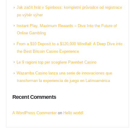
Jak začít hrát v Spinboss: kompletní průvodce od registrace
po výběr výher
Instant Play, Maximum Rewards – Dive Into the Future of
Online Gambling
From a $10 Deposit to a $120,000 Windfall: A Deep Dive into
the Best Bitcoin Casino Experience
Le 9 ragioni top per scegliere Pawnbet Casino
Wazamba Casino lanza una serie de innovaciones que
transforman la experiencia de juego en Latinoamérica
Recent Comments
A WordPress Commenter
on
Hello world!