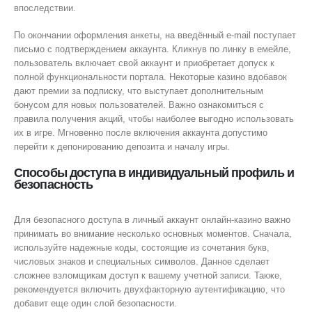
впоследствии.
По окончании оформления анкеты, на введённый e-mail поступает
письмо с подтверждением аккаунта. Кликнув по линку в емейле,
пользователь включает свой аккаунт и приобретает допуск к
полной функциональности портала. Некоторые казино вдобавок
дают премии за подписку, что выступает дополнительным
бонусом для новых пользователей. Важно ознакомиться с
правила получения акций, чтобы наиболее выгодно использовать
их в игре. Мгновенно после включения аккаунта допустимо
перейти к депонированию депозита и началу игры.
Способы доступа в индивидуальный профиль и
безопасность
Для безопасного доступа в личный аккаунт онлайн-казино важно
принимать во внимание несколько основных моментов. Сначала,
используйте надежные коды, состоящие из сочетания букв,
числовых знаков и специальных символов. Данное сделает
сложнее взломщикам доступ к вашему учетной записи. Также,
рекомендуется включить двухфакторную аутентификацию, что
добавит еще один слой безопасности.