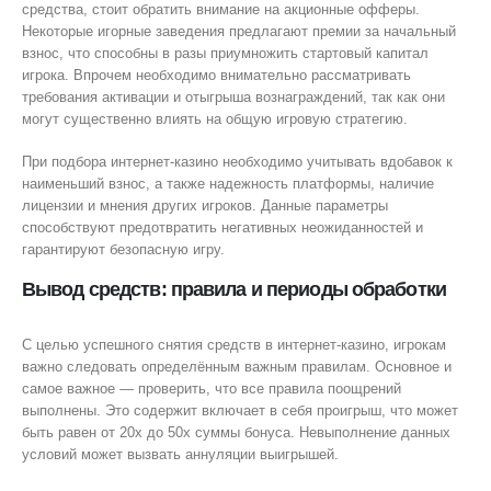
средства, стоит обратить внимание на акционные офферы.
Некоторые игорные заведения предлагают премии за начальный
взнос, что способны в разы приумножить стартовый капитал
игрока. Впрочем необходимо внимательно рассматривать
требования активации и отыгрыша вознаграждений, так как они
могут существенно влиять на общую игровую стратегию.
При подбора интернет-казино необходимо учитывать вдобавок к
наименьший взнос, а также надежность платформы, наличие
лицензии и мнения других игроков. Данные параметры
способствуют предотвратить негативных неожиданностей и
гарантируют безопасную игру.
Вывод средств: правила и периоды обработки
С целью успешного снятия средств в интернет-казино, игрокам
важно следовать определённым важным правилам. Основное и
самое важное — проверить, что все правила поощрений
выполнены. Это содержит включает в себя проигрыш, что может
быть равен от 20x до 50x суммы бонуса. Невыполнение данных
условий может вызвать аннуляции выигрышей.