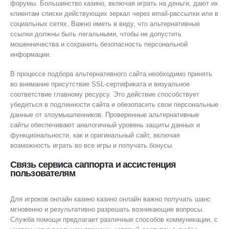
форумы. Большинство казино, включая играть на деньги, дают их
клиентам списки действующих зеркал через email-рассылки или в
социальных сетях. Важно иметь в виду, что альтернативные
ссылки должны быть легальными, чтобы не допустить
мошенничества и сохранить безопасность персональной
информации.
В процессе подбора альтернативного сайта необходимо принять
во внимание присутствие SSL-сертификата и визуальное
соответствие главному ресурсу. Это действие способствует
убедиться в подлинности сайта и обезопасить свои персональные
данные от злоумышленников. Проверенные альтернативные
сайты обеспечивают аналогичный уровень защиты данных и
функциональности, как и оригинальный сайт, включая
возможность играть во все игры и получать бонусы.
Связь сервиса саппорта и ассистенция
пользователям
Для игроков онлайн казино казино онлайн важно получать шанс
мгновенно и результативно разрешать возникающие вопросы.
Служба помощи предлагает различные способов коммуникации, с