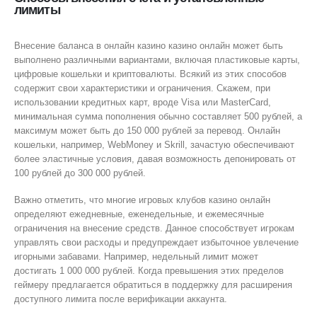
лимиты
Внесение баланса в онлайн казино казино онлайн может быть
выполнено различными вариантами, включая пластиковые карты,
цифровые кошельки и криптовалюты. Всякий из этих способов
содержит свои характеристики и ограничения. Скажем, при
использовании кредитных карт, вроде Visa или MasterCard,
минимальная сумма пополнения обычно составляет 500 рублей, а
максимум может быть до 150 000 рублей за перевод. Онлайн
кошельки, например, WebMoney и Skrill, зачастую обеспечивают
более эластичные условия, давая возможность депонировать от
100 рублей до 300 000 рублей.
Важно отметить, что многие игровых клубов казино онлайн
определяют ежедневные, еженедельные, и ежемесячные
ограничения на внесение средств. Данное способствует игрокам
управлять свои расходы и предупреждает избыточное увлечение
игорными забавами. Например, недельный лимит может
достигать 1 000 000 рублей. Когда превышения этих пределов
геймеру предлагается обратиться в поддержку для расширения
доступного лимита после верификации аккаунта.