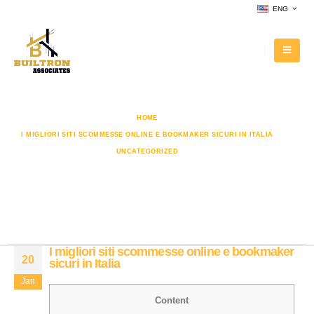
ENG
HOME
I MIGLIORI SITI SCOMMESSE ONLINE E BOOKMAKER SICURI IN ITALIA
UNCATEGORIZED
I MIGLIORI SITI SCOMMESSE ONLINE E BOOKMAKER SICURI IN ITALIA
I migliori siti scommesse online e
bookmaker sicuri in Italia
I migliori siti scommesse online e bookmaker
20
sicuri in Italia
Jan
Content