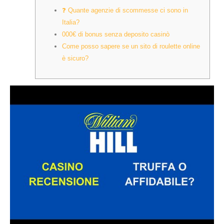
​❓​ Quante agenzie di scommesse ci sono in
Italia?
000€ di bonus senza deposito casinò
Come posso sapere se un sito di roulette online
è sicuro?