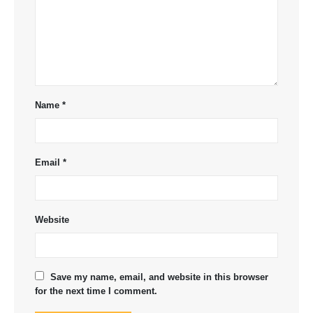
Name
*
Email
*
Website
Save my name, email, and website in this browser
for the next time I comment.