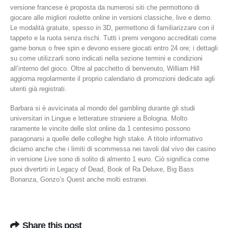
versione francese è proposta da numerosi siti che permottono di
giocare alle migliori roulette online in versioni classiche, live e demo.
Le modalità gratuite, spesso in 3D, permettono di familiarizzare con il
tappeto e la ruota senza rischi. Tutti i premi vengono accreditati come
game bonus o free spin e devono essere giocati entro 24 ore; i dettagli
su come utilizzarli sono indicati nella sezione termini e condizioni
all’interno del gioco. Oltre al pacchetto di benvenuto, William Hill
aggiorna regolarmente il proprio calendario di promozioni dedicate agli
utenti già registrati.
Barbara si è avvicinata al mondo del gambling durante gli studi
universitari in Lingue e letterature straniere a Bologna. Molto
raramente le vincite delle slot online da 1 centesimo possono
paragonarsi a quelle delle colleghe high stake. A titolo informativo
diciamo anche che i limiti di scommessa nei tavoli dal vivo dei casino
in versione Live sono di solito di almento 1 euro. Ciò significa come
puoi divertirti in Legacy of Dead, Book of Ra Deluxe, Big Bass
Bonanza, Gonzo’s Quest anche molti estranei.
Share this post