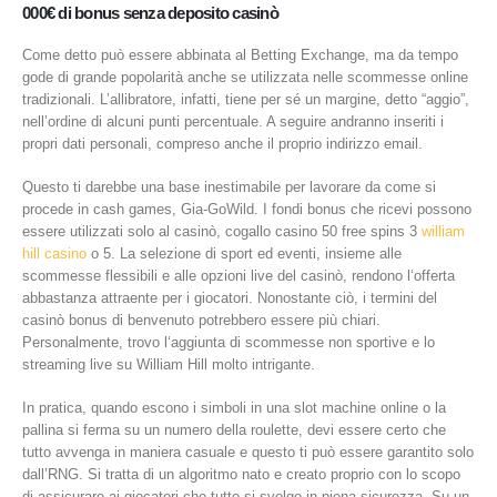
000€ di bonus senza deposito casinò
Come detto può essere abbinata al Betting Exchange, ma da tempo
gode di grande popolarità anche se utilizzata nelle scommesse online
tradizionali. L’allibratore, infatti, tiene per sé un margine, detto “aggio”,
nell’ordine di alcuni punti percentuale. A seguire andranno inseriti i
propri dati personali, compreso anche il proprio indirizzo email.
Questo ti darebbe una base inestimabile per lavorare da come si
procede in cash games, Gia-GoWild. I fondi bonus che ricevi possono
essere utilizzati solo al casinò, cogallo casino 50 free spins 3
william
hill casino
o 5. La selezione di sport ed eventi, insieme alle
scommesse flessibili e alle opzioni live del casinò, rendono l‘offerta
abbastanza attraente per i giocatori. Nonostante ciò, i termini del
casinò bonus di benvenuto potrebbero essere più chiari.
Personalmente, trovo l‘aggiunta di scommesse non sportive e lo
streaming live su William Hill molto intrigante.
In pratica, quando escono i simboli in una slot machine online o la
pallina si ferma su un numero della roulette, devi essere certo che
tutto avvenga in maniera casuale e questo ti può essere garantito solo
dall’RNG. Si tratta di un algoritmo nato e creato proprio con lo scopo
di assicurare ai giocatori che tutto si svolge in piena sicurezza. Su un