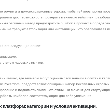
ые режимы и демонстрационные версии, чтобы геймеры могли про
арианты дают возможность проверить механизм геймплея, разобрат
анный отличный метод предотвратить ошибок в процессе определе
жимы не требуют авторизации или инсталляции, что обеспечивает и
ий игр следующие опции:
ханизмами.
утствием часовых лимитов.
н казино, где геймеры могут оценить свои навыки в слотах и кар
, как Pokerdom, предоставляют обширный набор бесплатных игровых
ирование и поднимать скилл. Это отличный момент для стартующи
добрать наиболее соответствующие для себя увлечения.
платформ: категории и условия активации.