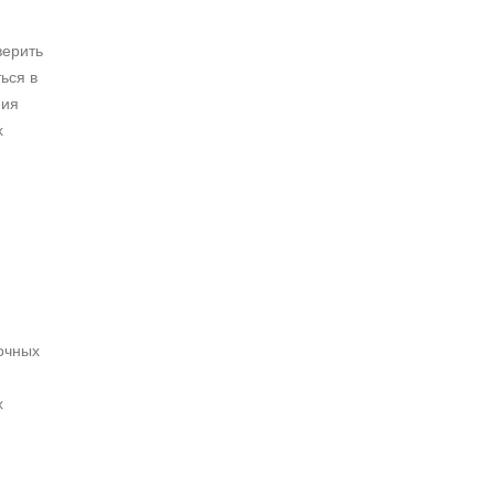
верить
ься в
ния
х
точных
х