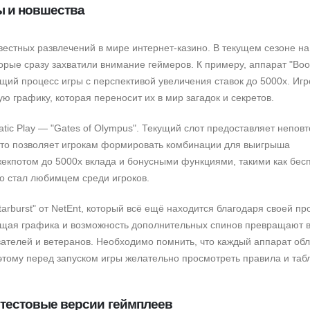
ы и новшества
естных развлечений в мире интернет-казино. В текущем сезоне на
орые сразу захватили внимание геймеров. К примеру, аппарат "Boo
ющий процесс игры с перспективой увеличения ставок до 5000x. Игр
 графику, которая переносит их в мир загадок и секретов.
tic Play — "Gates of Olympus". Текущий слот предоставляет непо
что позволяет игрокам формировать комбинации для выигрыша
екпотом до 5000x вклада и бонусными функциями, такими как бес
ро стал любимцем среди игроков.
arburst" от NetEnt, который всё ещё находится благодаря своей пр
ющая графика и возможность дополнительных спинов превращают 
ателей и ветеранов. Необходимо помнить, что каждый аппарат об
этому перед запуском игры желательно просмотреть правила и таб
 тестовые версии геймплеев