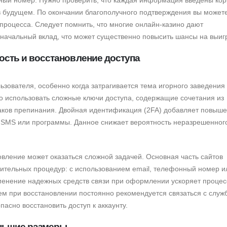
ный номер. Нужно проверить, что каждая информация введены кор
в будущем. По окончании благополучного подтверждения вы может
 процесса. Следует помнить, что многие онлайн-казино дают
оначальный вклад, что может существенно повысить шансы на выиг
ость и восстановление доступа
ьзователя, особенно когда затрагивается тема игорного заведения
о использовать сложные ключи доступа, содержащие сочетания из
наков препинания. Двойная идентификация (2FA) добавляет повыш
з SMS или программы. Данное снижает вероятность неразрешенног
новление может оказаться сложной задачей. Основная часть сайтов
ительных процедур: с использованием email, телефонный номер и
именение надежных средств связи при оформлении ускоряет процес
ем при восстановлении постоянно рекомендуется связаться с служ
асно восстановить доступ к аккаунту.
ньшие размеры