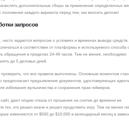
 начислять дополнительные сборы за применение определенных м
 положения каждого варианта перед тем, как вносить депозит.
ботки запросов
, часто задаются вопросом о условиях и временах вывода средств.
зличаться в соответствии от платформы и используемого способа 
ть обращения в пределах 24-48 часов. Тем не менее, необходимо
нять до 5 деловых дней.
 проверить, что все правила выполнены. Основным моментом стан
то предполагает предъявление документов, удостоверяющих идент
ля избежания жульничества и сохранения прав геймеров.
айт, дают опцию отказа от прошения на снятие до времени ее
я тех, кто решил иначе и решил продолжить игру. Тем не менее г
торые изменяются от $500 до $10,000 в календарный месяц в завис